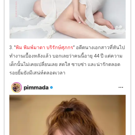
3. "
พิม พิมพ์มาดา บริรักษ์ศุภกร
" อดีตนางเอกสาวที่หันไป
ทำงานเบื้องหลังแล้ว บอกเลยว่าคนนี้อายุ 44 ปี แต่ความ
เด็กนั้นไม่เคยเปลี่ยนเลย สดใส ซาบซ่า และน่ารักตลอด
รอยยิ้มยังมีเสน่ห์ตลอดเวลา