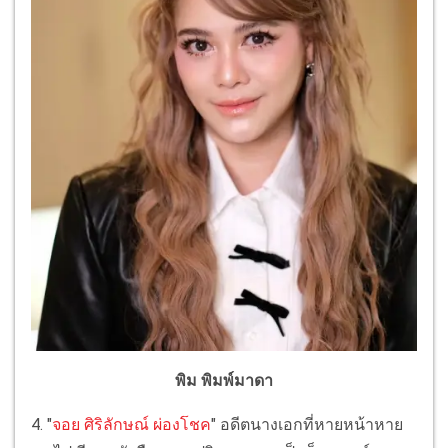
พิม พิมพ์มาดา
4. "
จอย ศิริลักษณ์ ผ่องโชค
" อดีตนางเอกที่หายหน้าหาย