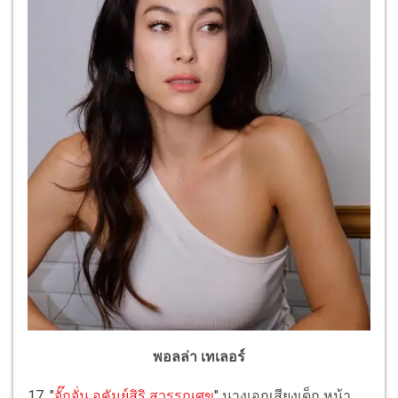
พอลล่า เทเลอร์
17. "
จั๊กจั่น อคัมย์สิริ สุวรรณศุข
" นางเอกเสียงเด็ก หน้า