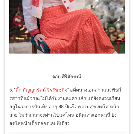
จอย ศิริลักษณ์
5. "
ติ๊ก กัญญารัตน์ จิรรัชชกิจ
" อดีตนางเอกสาวและพิธกี
รสาวที่แม้ว่าจะไม่ได้รับงานละครแล้ว แต่ยังคงวนเวียน
อยู่ในวงการบันเทิง อายุ 48 ปีแล้ว ความสุข สดใส หน้า
สวย ไม่ว่าเวลาจะผ่านไปแค่ไหน อดีตนางเอกคนนี้ ยัง
สดใสหน้าเด็กตลอดเลยทีเดียว