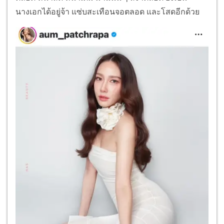
นางเอกได้อยู่จ้า แซ่บสะเทือนจอตลอด และโสดอีกด้วย