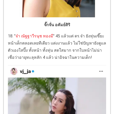
จั๊กจั่น อคัมย์สิริ
18. "
จ๋า ณัฐฐาวีรนุช ทองมี
" 45 แล้วแต่ ดร.จ๋า ยังหุ่นเซี๊ยะ
หน้าเด็กตลอดเลยทีเดียว แต่งงานแล้ว ไม่ใช่ปัญหายังดูแล
ตัวเองใสปิ๊ง ทั้งหน้า ทั้งหุ่น สดใสมาก จากใบหน้าไม่น่า
เชื่อว่าอายุทะลุหลัก 4 แล้ว น่าอิจฉาในความเด็ก!