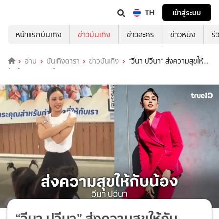
TH
เข้าสู่ระบบ
หน้าแรกบันเทิง
ข่าวบันเทิง
ข่าวละคร
ข่าวหนัง
รี
อ่าน
บันเทิงดารา
ข่าวบันเทิง
“วีนา ปวีนา” ส่งความสุขให้
กับน้องๆ มูลนิธิบ้านพระพร
“วีนา ปวีนา” ส่งความสุขให้กับ