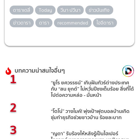
ดาราเดลี่
Today
วีนา ปวีนา
ข่าวบันเทิง
ข่าวดารา
ดารา
recommended
ไอจีดารา
บทความน่าสนใจอื่นๆ
1
“ยูโร ยศวรรธน์” เกินฝันทัวร์ต่างประเทศ
กับ “สน ยุกต์” ไม่หวั่นปีชงเต็มร้อย สิ่งที่ได้
ไปต่อความหล่อ - มั่นหน้า
2
“โตโน่” วางไมค์! พุ่งเป้าฟุตบอลบ้านเกิด
ซุ่มทำธุรกิจช่วยชาวบ้าน ร้อยละบาท
3
“ญดา” รับร้องไห้หลังรู้เป็นไฮเปอร์