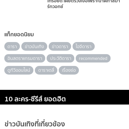
ไทรอยด์ เผยตรวจเจอเพราะนาฬิกาสมา
ร์ทวอทช์
แท็กยอดนิยม
ดารา
ข่าวบันเทิง
ข่าวดารา
ไอจีดารา
อินสตราแกรมดารา
ประวัติดารา
recommended
ดูทีวีออนไลน์
ดาราเดลี่
เรื่องย่อ
10 ละคร-ซีรีส์ ยอดฮิต
ข่าวบันเทิงที่เกี่ยวข้อง