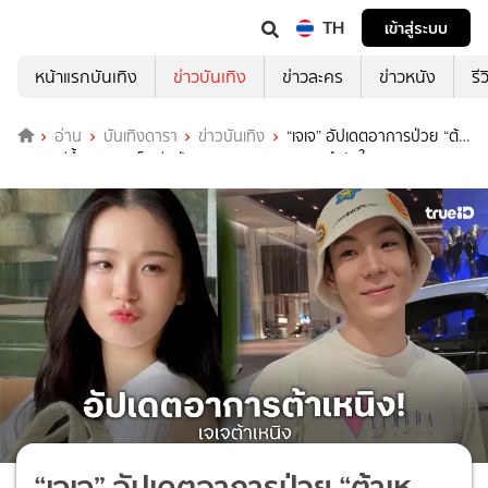
TH
เข้าสู่ระบบ
หน้าแรกบันเทิง
ข่าวบันเทิง
ข่าวละคร
ข่าวหนัง
รี
อ่าน
บันเทิงดารา
ข่าวบันเทิง
“เจเจ” อัปเดตอาการป่วย “ต้า
เหนิง“ ดีขึ้น สงสารเห็นอีกฝ่ายทรมาน ขอบคุณทุกกำลังใจ
“เจเจ” อัปเดตอาการป่วย “ต้าเห