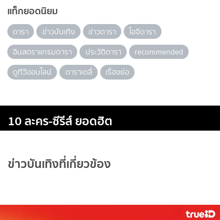
แท็กยอดนิยม
ดารา
ข่าวบันเทิง
ข่าวดารา
ไอจีดารา
อินสตราแกรมดารา
ประวัติดารา
recommended
ดูทีวีออนไลน์
ดาราเดลี่
เรื่องย่อ
10 ละคร-ซีรีส์ ยอดฮิต
ข่าวบันเทิงที่เกี่ยวข้อง