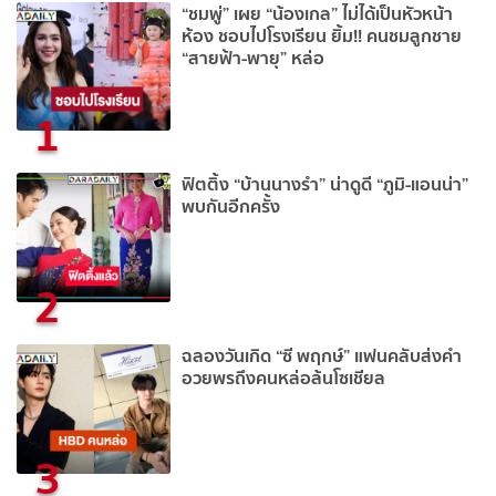
“ชมพู่” เผย “น้องเกล” ไม่ได้เป็นหัวหน้า
ห้อง ชอบไปโรงเรียน ยิ้ม!! คนชมลูกชาย
“สายฟ้า-พายุ” หล่อ
1
ฟิตติ้ง “บ้านนางรำ” น่าดูดี “ภูมิ-แอนน่า”
พบกันอีกครั้ง
2
ฉลองวันเกิด “ซี พฤกษ์” แฟนคลับส่งคำ
อวยพรถึงคนหล่อล้นโซเชียล
3