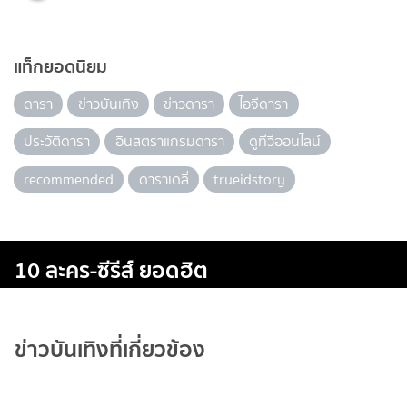
แท็กยอดนิยม
ดารา
ข่าวบันเทิง
ข่าวดารา
ไอจีดารา
ประวัติดารา
อินสตราแกรมดารา
ดูทีวีออนไลน์
recommended
ดาราเดลี่
trueidstory
10 ละคร-ซีรีส์ ยอดฮิต
ข่าวบันเทิงที่เกี่ยวข้อง