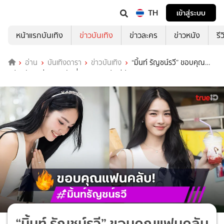
TH
เข้าสู่ระบบ
หน้าแรกบันเทิง
ข่าวบันเทิง
ข่าวละคร
ข่าวหนัง
รี
อ่าน
บันเทิงดารา
ข่าวบันเทิง
“มิ้นท์ รัญชน์รวี” ขอบคุณ
แฟนคลับมาร่วมบุญกันที่มูลนิธิดวงประทีป
“มิ้นท์ รัญชน์รวี” ขอบคุณแฟนคลับ