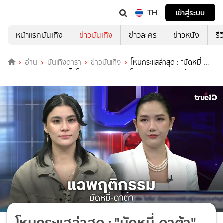
TH
เข้าสู่ระบบ
หน้าแรกบันเทิง
ข่าวบันเทิง
ข่าวละคร
ข่าวหนัง
รี
อ่าน
บันเทิงดารา
ข่าวบันเทิง
โหนกระแสล่าสุด : "มัดหมี่-
ดาต้า" แฉพฤติกรรม "ไฮโซต้น-อาจารย์ต้น" โอนเงินลดละกรรมทำสูญเงิน
นับล้าน
โหนกระแสล่าสุด : "มัดหมี่-ดาต้า"