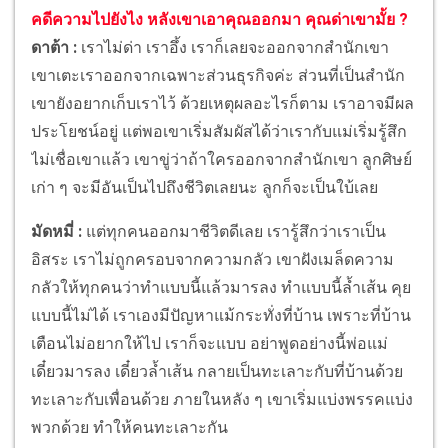
คดีความไปยังไง หลังเขาเอาคุณออกมา คุณด่าเขามั้ย ?
ดาต้า :
เราไม่ด่า เราอึ้ง เราก็เลยจะออกจากสำนักเขา
เขาเตะเราออกจากเฉพาะส่วนธุรกิจค่ะ ส่วนที่เป็นสำนัก
เขายังอยากเก็บเราไว้ ด้วยเหตุผลอะไรก็ตาม เราอาจมีผล
ประโยชน์อยู่ แต่พอเขาเริ่มสัมผัสได้ว่าเรากับแม่เริ่มรู้สึก
ไม่เชื่อเขาแล้ว เขาขู่ว่าถ้าใครออกจากสำนักเขา ลูกศิษย์
เก่า ๆ จะมีอันเป็นไปถึงชีวิตเลยนะ ลูกก็จะเป็นใบ้เลย
มัดหมี่ :
แต่ทุกคนออกมาชีวิตดีเลย เรารู้สึกว่าเราเป็น
อิสระ เราไม่ถูกครอบจากความกลัว เขาฝังเมล็ดความ
กลัวให้ทุกคนว่าทำแบบนี้แล้วมารลง ทำแบบนี้ล้ำเส้น คุย
แบบนี้ไม่ได้ เราเองมีปัญหาแม้กระทั่งที่บ้าน เพราะที่บ้าน
เตือนไม่อยากให้ไป เราก็จะแบบ อย่าพูดอย่างนี้พ่อแม่
เดี๋ยวมารลง เดี๋ยวล้ำเส้น กลายเป็นทะเลาะกับที่บ้านด้วย
ทะเลาะกับเพื่อนด้วย ภายในหลัง ๆ เขาเริ่มแบ่งพรรคแบ่ง
พวกด้วย ทำให้คนทะเลาะกัน