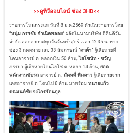
>>ดูทีวีออนไลน์ ช่อง 3HD<<
รายการโหนกระแส วันที่ 8 ม.ค.2569 ดำเนินรายการโดย
"หนุ่ม กรรชัย กำเนิดพลอย"
ผลิตในนามบริษัท ดีคืนดีวัน
จำกัด ออกอากาศทุกวันจันทร์-ศุกร์ เวลา 12.35 น. ทาง
ช่อง 3 กดหมาย เลข 33 สัมภาษณ์
"ดาต้า"
ผู้เสียหายที่
โดนอาจารย์ ต. หลอกเงิน 50 ล้าน,
ไฮโซนัท - ขวัญ
ภรรยา ผู้เสียหายโดนไฮโซ ต. หลอก 14 ล้าน,
ยอด
พนักงานขับรถ
อาจารย์ ต.,
มัดหมี่ พิมดาว
ผู้เสียหายจาก
เคสอาจารย์ ต. โดนไป 8 ล้าน มาพร้อม
ทนายแก้ว
ดร.มนต์ชัย จงไกรรัตนกุล