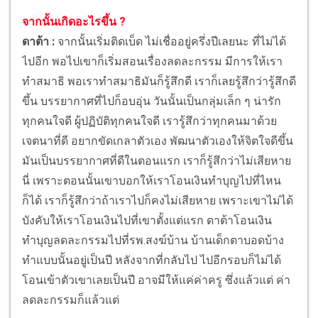
จากนั้นเกิดอะไรขึ้น ?
ดาต้า :
จากนั้นเริ่มติดเบ็ด ไม่เชื่ออยู่ครึ่งปีเลยนะ ที่ไม่ได้
ไปอีก พอไปเขาก็เริ่มสอนเรื่องลดละกรรม มีการให้เรา
ทำสมาธิ พอเราทำสมาธิมันก็รู้สึกดี เราก็เลยรู้สึกว่ารู้สึกดี
ขึ้น บรรยากาศที่ไปก็อบอุ่น วันนั้นเป็นกลุ่มเล็ก ๆ น่ารัก
ทุกคนใจดี ผู้ปฏิบัติทุกคนใจดี เรารู้สึกว่าทุกคนมาด้วย
เจตนาที่ดี อยากขัดเกลาตัวเอง พัฒนาตัวเองให้จิตใจดีขึ้น
มันเป็นบรรยากาศที่ดีในตอนแรก เราก็รู้สึกว่าไม่เสียหาย
นี่ เพราะตอนนั้นเขาบอกให้เราโอนเงินทำบุญไปที่ไหน
ก็ได้ เราก็รู้สึกว่าถ้าเราไปก็คงไม่เสียหาย เพราะเขาไม่ได้
บังคับให้เราโอนเงินไปที่เขาตั้งแต่แรก ดาต้าโอนเงิน
ทำบุญลดละกรรมไปที่รพ.สงฆ์บ้าน บ้านเด็กตาบอดบ้าง
ทำแบบนั้นอยู่เป็นปี หลังจากที่กลับไป ไปอีกรอบก็ไม่ได้
โอนเข้าตัวเขาเลยเป็นปี อาจมีให้แค่ค่าครู ซึ่งแล้วแต่ ค่า
ลดละกรรมก็แล้วแต่