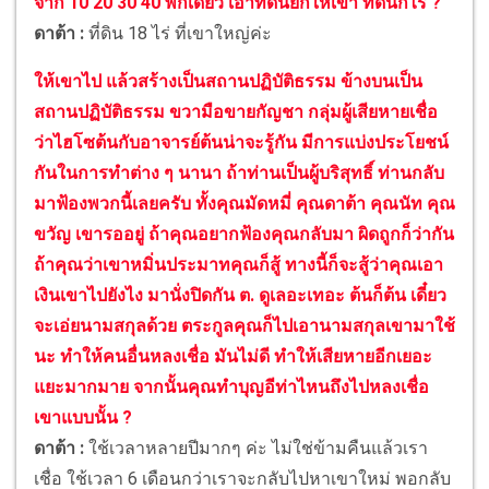
จาก 10 20 30 40 พักเดียว เอาที่ดินยกให้เขา ที่ดินกี่ไร่ ?
ดาต้า :
ที่ดิน 18 ไร่ ที่เขาใหญ่ค่ะ
ให้เขาไป แล้วสร้างเป็นสถานปฏิบัติธรรม ข้างบนเป็น
สถานปฏิบัติธรรม ขวามือขายกัญชา กลุ่มผู้เสียหายเชื่อ
ว่าไฮโซต้นกับอาจารย์ต้นน่าจะรู้กัน มีการแบ่งประโยชน์
กันในการทำต่าง ๆ นานา ถ้าท่านเป็นผู้บริสุทธิ์ ท่านกลับ
มาฟ้องพวกนี้เลยครับ ทั้งคุณมัดหมี่ คุณดาต้า คุณนัท คุณ
ขวัญ เขารออยู่ ถ้าคุณอยากฟ้องคุณกลับมา ผิดถูกก็ว่ากัน
ถ้าคุณว่าเขาหมิ่นประมาทคุณก็สู้ ทางนี้ก็จะสู้ว่าคุณเอา
เงินเขาไปยังไง มานั่งปิดกัน ต. ดูเลอะเทอะ ต้นก็ต้น เดี๋ยว
จะเอ่ยนามสกุลด้วย ตระกูลคุณก็ไปเอานามสกุลเขามาใช้
นะ ทำให้คนอื่นหลงเชื่อ มันไม่ดี ทำให้เสียหายอีกเยอะ
แยะมากมาย จากนั้นคุณทำบุญอีท่าไหนถึงไปหลงเชื่อ
เขาแบบนั้น ?
ดาต้า :
ใช้เวลาหลายปีมากๆ ค่ะ ไม่ใช่ข้ามคืนแล้วเรา
เชื่อ ใช้เวลา 6 เดือนกว่าเราจะกลับไปหาเขาใหม่ พอกลับ