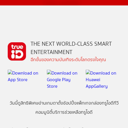
THE NEXT WORLD-CLASS SMART
ENTERTAINMENT
อีกขั้นของความบันเทิงระดับโลกตรงใจคุณ
วันนี้
ดู
สิทธิพิเศษ
อ่าน
เกม
ตาตั้ง
ช้อปปิ้ง
แพ็กเกจ
กล่องทรูไอดีทีวี
คอมมูนิตี้
บริการช่วยเหลือทรูไอดี