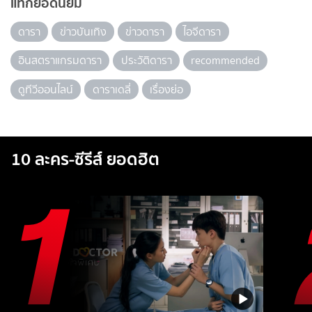
แท็กยอดนิยม
ดารา
ข่าวบันเทิง
ข่าวดารา
ไอจีดารา
อินสตราแกรมดารา
ประวัติดารา
recommended
ดูทีวีออนไลน์
ดาราเดลี่
เรื่องย่อ
10 ละคร-ซีรีส์ ยอดฮิต