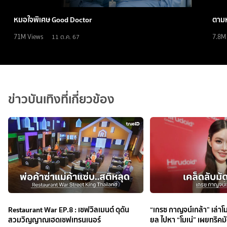
หมอใจพิเศษ Good Doctor
ตามห
71M
Views
7.8M
11 ต.ค. 67
ข่าวบันเทิงที่เกี่ยวข้อง
Restaurant War EP.8 : เชฟวิลเมนต์ ดุดัน
“เกรซ กาญจน์เกล้า” เล่าโม
สวมวิญญาณเฮดเชฟเทรนเนอร์
ยล ไปหา “โมเน่” เผยทริคมั