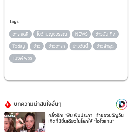
Tags
ดาราเดลี่
โบว์ เบญจวรรณ
NEWS
ข่าวบันเทิง
Today
ข่าว
ข่าวดารา
ข่าววันนี้
ข่าวล่าสุด
แบงค์ พชร
บทความน่าสนใจอื่นๆ
คลั่งรัก! “พิม พิมประภา” ทำของขวัญวัน
เกิดที่มีชิ้นเดียวในโลกให้ “ไฮโซแทม”