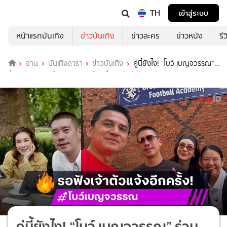
TH
เข้าสู่ระบบ
หน้าแรกบันเทิง
ข่าวบันเทิง
ข่าวละคร
ข่าวหนัง
รี
อ่าน
บันเทิงดารา
ข่าวบันเทิง
คู่นี้ยังไง! “โบว์ เบญจวรรณ”
ร่วมเฟรม “แบงค์ พชร” คนสงสัยหรือจะเปิดตัว?
คู่นี้ยังไง! “โบว์ เบญจวรรณ” ร่วม