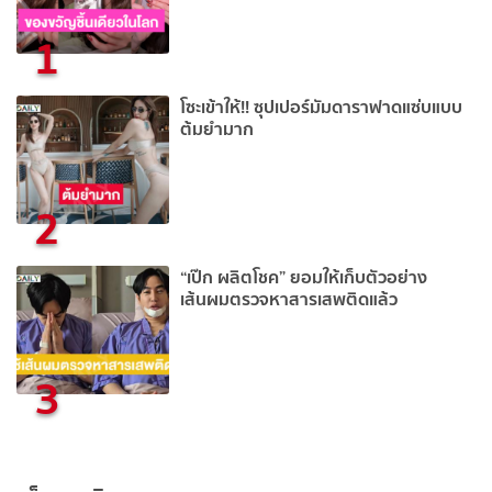
1
โซะเข้าให้!! ซุปเปอร์มัมดาราฟาดแซ่บแบบ
ต้มยำมาก
2
“เป๊ก ผลิตโชค” ยอมให้เก็บตัวอย่าง
เส้นผมตรวจหาสารเสพติดแล้ว
3