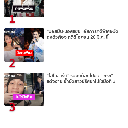
1
“บอสมิน-บอสเเซม” อัยการคดีพิเศษนัด
ส่งตัวฟ้อง คดีดิไอคอน 26 มี.ค. นี้
2
“ไฮโซอาร์ต” รับคิดน้อยไปขอ “เกรซ”
แต่งงาน ย้ำชัดสาวปริศนาไม่ใช่มือที่ 3
3