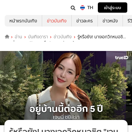
TH
เข้าสู่ระบบ
หน้าแรกบันเทิง
ข่าวบันเทิง
ข่าวละคร
ข่าวหนัง
รี
อ่าน
บันเทิงดารา
ข่าวบันเทิง
รู้หรือยัง! นางเอกวิกหมอชิต
"เจนนี่ ชยิสรา" ปักหมุดเซ็นสัญญาต่อ 5 ปี
รู้หรือยัง! นางเอกวิกหมอชิต "เจน