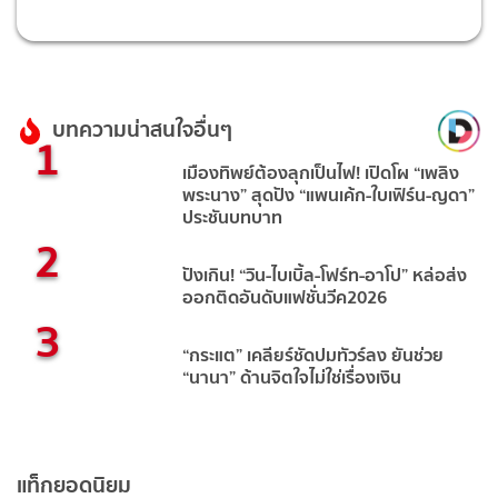
บทความน่าสนใจอื่นๆ
1
เมืองทิพย์ต้องลุกเป็นไฟ! เปิดโผ “เพลิง
พระนาง” สุดปัง “แพนเค้ก-ใบเฟิร์น-ญดา”
ประชันบทบาท
2
ปังเกิน! “วิน-ไบเบิ้ล-โฟร์ท-อาโป” หล่อส่ง
ออกติดอันดับแฟชั่นวีค2026
3
“กระแต” เคลียร์ชัดปมทัวร์ลง ยันช่วย
“นานา” ด้านจิตใจไม่ใช่เรื่องเงิน
แท็กยอดนิยม