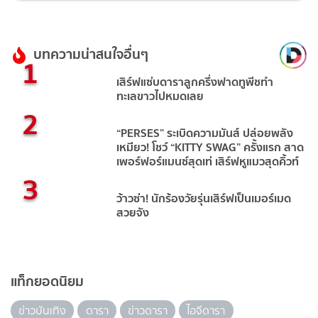
บทความน่าสนใจอื่นๆ
1
เสิร์ฟแซ่บดาราลูกครึ่งฟาดทูพีชทำ
ทะเลขาวไปหมดเลย
2
“PERSES” ระเบิดความมันส์ ปล่อยพลัง
เหมียว! โชว์ “KITTY SWAG” ครั้งแรก สาด
เพอร์ฟอร์แมนซ์สุดเท่ เสิร์ฟหูแมวสุดคิ้วท์
3
ว้าวซ่า! นักร้องวัยรุ่นเสิร์ฟเป็นเมอร์เมด
สวยจัง
แท็กยอดนิยม
ข่าวบันเทิง
ดารา
ข่าวดารา
ไอจีดารา