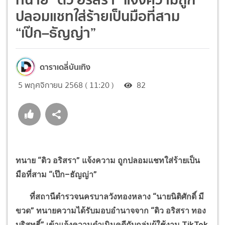
ปลอมแชทใส่ร้ายเป็นมือที่สาม
“เป๊ก–ธัญญ่า”
ดาราเดลี่บันเทิง
5 พฤศจิกายน 2568 ( 11:20 )
82
ทนาย
“
ดิว อริสรา
”
แจ้งความ ถูกปลอมแชทใส่ร้ายเป็น
มือที่สาม
“
เป๊ก
–
ธัญญ่า
”
ที่สถานีตำรวจนครบาลวังทองหลาง
“
นายนิติศักดิ์ มี
ขวด
”
ทนายความได้รับมอบอำนาจจาก
“
ดิว อริสรา ทอง
บริสุทธิ์
”
เข้าแจ้งความดำเนินคดีกับกลุ่มผู้ใช้งาน
TikTok