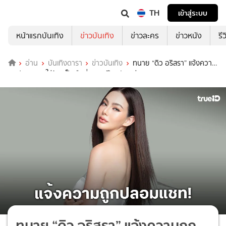
TH
เข้าสู่ระบบ
หน้าแรกบันเทิง
ข่าวบันเทิง
ข่าวละคร
ข่าวหนัง
รี
อ่าน
บันเทิงดารา
ข่าวบันเทิง
ทนาย “ดิว อริสรา” แจ้งความ
ถูกปลอมแชทใส่ร้ายเป็นมือที่สาม “เป๊ก–ธัญญ่า”
ทนาย “ดิว อริสรา” แจ้งความถูก