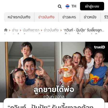
TH
เข้าสู่ระบบ
หน้าแรกบันเทิง
ข่าวบันเทิง
ข่าวละคร
ข่าวหนัง
รี
อ่าน
บันเทิงดารา
ข่าวบันเทิง
“กวินท์ - ปุ้มปุ้ย” รับเลี้ยงลูก
ต้องระวังเรื่องคำหยาบ หวั่นลูกพูดตาม เผย “ไซอัลบลู”ได้ DNA พ่อเต็มๆ
“กวินท์ - ปุ้มปุ้ย” รับเลี้ยงลูกต้อง