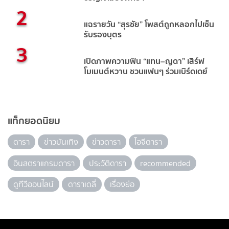
2
แฉรายวัน “สุรชัย” โพสต์ถูกหลอกไปเซ็น
รับรองบุตร
3
เปิดภาพความฟิน “แทน–ญดา” เสิร์ฟ
โมเมนต์หวาน ชวนแฟนๆ ร่วมเบิร์ดเดย์
แท็กยอดนิยม
ดารา
ข่าวบันเทิง
ข่าวดารา
ไอจีดารา
อินสตราแกรมดารา
ประวัติดารา
recommended
ดูทีวีออนไลน์
ดาราเดลี่
เรื่องย่อ