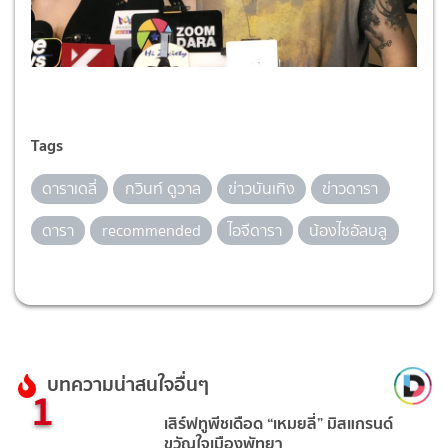
Tags
ดาราเดลี่
กวินท์ ดูวาล
ข่าวบันเทิง
ข่าวดารา
ดารา
recommended
ไอจีดารา
น้องไซอัลบลู
บทความน่าสนใจอื่นๆ
1
เสิร์ฟทูพีชเดือด “เหมยลี่” มิสแกรนด์
ขวัญใจเมืองพัทยา