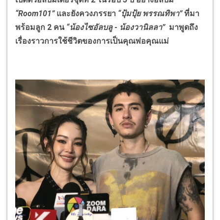
“
Room
101”
และยังควงภรรยา
“ปุ้มปุ้ย พรรณทิพา”
ที่มา
พร้อมลูก 2 คน
“น้องไซอัลบลู - น้องวานิลลา”
มาพูดถึง
เรื่องราวการใช้ชีวิตของการเป็นคุณพ่อคุณแม่