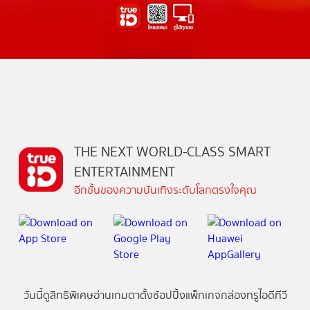
THE NEXT WORLD-CLASS SMART
ENTERTAINMENT
อีกขั้นของความบันเทิงระดับโลกตรงใจคุณ
วันนี้
ดู
สิทธิพิเศษ
อ่าน
เกม
ตาตั้ง
ช้อปปิ้ง
แพ็กเกจ
กล่องทรูไอดีทีวี