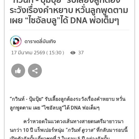
ระวังเรื่องคำหยาบ หวั่นลูกพูดตาม
เผย “ไซอัลบลู”ได้ DNA พ่อเต็มๆ
ดาราเดลี่บันเทิง
17 มีนาคม 2569 ( 15:30 )
37
“กวินท์ - ปุ้มปุ้ย” รับเลี้ยงลูกต้องระวังเรื่องคำหยาบ หวั่น
ลูกพูดตาม
เผย “ไซอัลบลู”ได้
DNA
พ่อเต็มๆ
คว่ำหวอดในแวดวงเส้นทางสายดนตรีมายาวนา
นกว่า 10 ปี แร็พเปอร์หนุ่ม
“กวินท์ ดูวาล”
ที่กลับมารอบนี้
เปิดตัวอัลบั้มเดี่ยวชุดที่ 2 ในรอบ 5 ปี อย่างอัลบั้ม