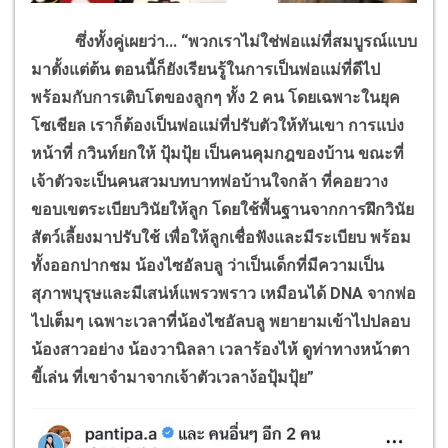
ซึ่งทั้งคู่เผยว่า... “พวกเราไม่ใช่พ่อแม่ที่สมบูรณ์แบบ
มาตั้งแต่ต้น ตอนนี้ก็ยังเรียนรู้ในการเป็นพ่อแม่ที่ดีไป
พร้อมกับการเติบโตของลูกๆ ทั้ง 2 คน โดยเฉพาะในยุค
โซเชียล เราก็ต้องเป็นพ่อแม่ที่ปรับตัวให้ทันเขา การแบ่ง
หน้าที่ กวินท์ยกให้ ปุ้มปุ้ย เป็นคนคุมกฎของบ้าน ขณะที่
เจ้าตัวจะเป็นคนสวมบทบาทพ่อบ้านใจกล้า ที่คอยวาง
ขอบเขตระเบียบวินัยให้ลูก โดยใช้พื้นฐานจากการฝึกวินัย
สัตว์เลี้ยงมาปรับใช้ เพื่อให้ลูกเชื่อฟังและมีระเบียบ พร้อม
ทั้งออกปากชม น้องไซอัลบลู ว่าเป็นเด็กที่มีความเป็น
สุภาพบุรุษและมีเสน่ห์แพรวพราว เหมือนได้
DNA
จากพ่อ
ไปเต็มๆ เฉพาะเวลาที่น้องไซอัลบลู พยายามเข้าไปปลอบ
น้องสาวอย่าง น้องวานิลลา เวลาร้องไห้ ดูท่าทางหน้าตา
ขี้เล่น ที่เขาจำมาจากเจ้าตัวเวลาง้อปุ้มปุ้ย”