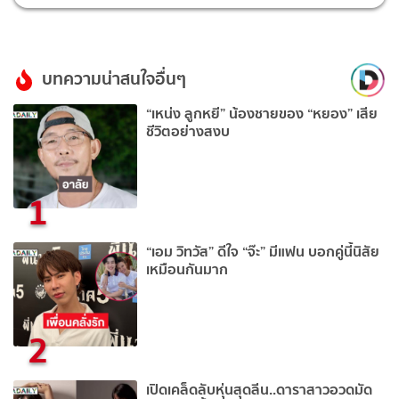
บทความน่าสนใจอื่นๆ
“เหน่ง ลูกหยี” น้องชายของ “หยอง” เสีย
ชีวิตอย่างสงบ
1
“เอม วิทวัส” ดีใจ “จ๊ะ” มีแฟน บอกคู่นี้นิสัย
เหมือนกันมาก
2
เปิดเคล็ดลับหุ่นสุดลีน..ดาราสาวอวดมัด