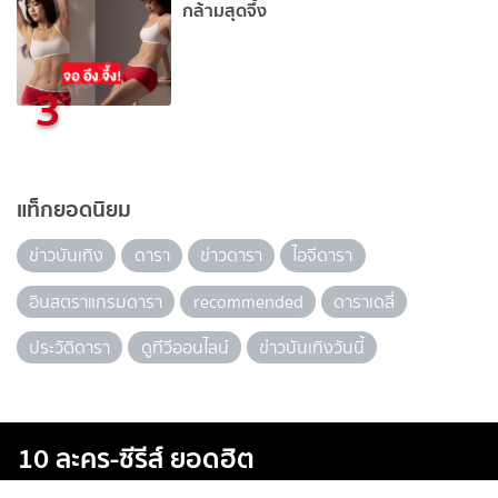
กล้ามสุดจึ้ง
3
แท็กยอดนิยม
ข่าวบันเทิง
ดารา
ข่าวดารา
ไอจีดารา
อินสตราแกรมดารา
recommended
ดาราเดลี่
ประวัติดารา
ดูทีวีออนไลน์
ข่าวบันเทิงวันนี้
10 ละคร-ซีรีส์ ยอดฮิต