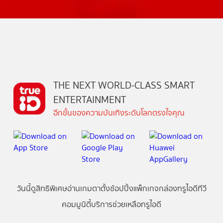
THE NEXT WORLD-CLASS SMART
ENTERTAINMENT
อีกขั้นของความบันเทิงระดับโลกตรงใจคุณ
วันนี้
ดู
สิทธิพิเศษ
อ่าน
เกม
ตาตั้ง
ช้อปปิ้ง
แพ็กเกจ
กล่องทรูไอดีทีวี
คอมมูนิตี้
บริการช่วยเหลือทรูไอดี