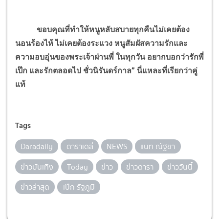
ขอบคุณที่ทำให้หนูหลับสบายทุกคืนไม่เคยต้อง
นอนร้องไห้ ไม่เคยต้องระแวง หนูสัมผัสความรักและ
ความอบอุ่นของพระเจ้าผ่านพี่ ในทุกวัน อยากบอกว่ารักพี่
เป๊ก และรักตลอดไป ชั่วนิรันดร์กาล
” นี่แหละที่เรียกว่าคู่
แท้
Tags
Daradaily
ดาราเดลี่
NEWS
แนท ณัฐชา
ข่าวบันเทิง
Today
ข่าว
ข่าวดารา
ข่าววันนี้
ข่าวล่าสุด
เป๊ก รัฐภูมิ