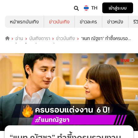
TH
เข้าสู่ระบบ
หน้าแรกบันเทิง
ข่าวบันเทิง
ข่าวละคร
ข่าวหนัง
รี
อ่าน
บันเทิงดารา
ข่าวบันเทิง
“แนท ณัฐชา” ทำซึ้งครบรอบ
งานแต่ง 6 ปีบอกรักคุณสามี
“แนท ณัฐชา” ทำซึ้งครบรอบงาน