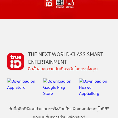
THE NEXT WORLD-CLASS SMART
ENTERTAINMENT
อีกขั้นของความบันเทิงระดับโลกตรงใจคุณ
วันนี้
ดู
สิทธิพิเศษ
อ่าน
เกม
ตาตั้ง
ช้อปปิ้ง
แพ็กเกจ
กล่องทรูไอดีทีวี
คอมมูนิตี้
บริการช่วยเหลือทรูไอดี