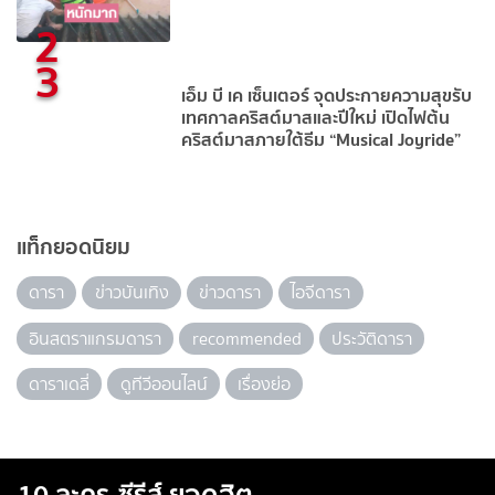
2
3
เอ็ม บี เค เซ็นเตอร์ จุดประกายความสุขรับ
เทศกาลคริสต์มาสและปีใหม่ เปิดไฟต้น
คริสต์มาสภายใต้ธีม “Musical Joyride”
แท็กยอดนิยม
ดารา
ข่าวบันเทิง
ข่าวดารา
ไอจีดารา
อินสตราแกรมดารา
recommended
ประวัติดารา
ดาราเดลี่
ดูทีวีออนไลน์
เรื่องย่อ
10 ละคร-ซีรีส์ ยอดฮิต