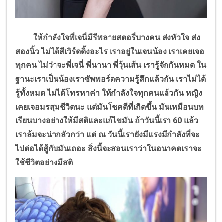
ให้กำลังใจพี่เจนี่มีรีพลายสตอรี่บางคน ส่งหัวใจ ส่ง
สองนิ้ว ไม่ได้สีเวิร์ดดิ้งอะไร เราอยู่ในเจนน้อง เราเคยเจอ
ทุกคน ไม่ว่าจะพี่เจนี่ พี่นานา พี่วุ้นเส้น เรารู้จักกันหมด ใน
ฐานะเราเป็นน้องเราซัพพอร์ตความรู้สึกแล้วกัน เราไม่ได้
รู้ทั้งหมด ไม่ได้โทรหาค่า ให้กำลังใจทุกคนแล้วกัน หญิง
เคยเจอมรสุมชีวิตนะ แต่มันโชคดีที่เกิดขึ้น มันเหมือนบท
เรียนบางอย่างให้มีสติและแก้ไขมัน ถ้าวันนี้เรา 60 แล้ว
เราล้มจะน่ากลัวกว่า แต่ ณ วันนี้เรายังมีแรงมีกำลังที่จะ
ไปต่อได้สู้กับมันเถอะ สิ่งนี้จะสอนเราว่าในอนาคตเราจะ
ใช้ชีวิตอย่างมีสติ