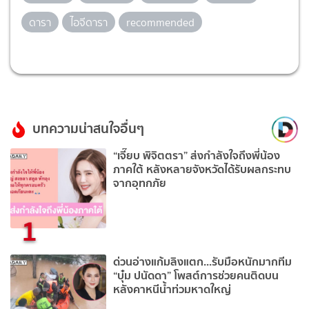
ดารา
ไอจีดารา
recommended
บทความน่าสนใจอื่นๆ
“เจี๊ยบ พิจิตตรา” ส่งกำลังใจถึงพี่น้อง
ภาคใต้ หลังหลายจังหวัดได้รับผลกระทบ
จากอุทกภัย
1
ด่วนอ่างแก้มลิงแตก...รับมือหนักมากทีม
“บุ๋ม ปนัดดา” โพสต์การช่วยคนติดบน
หลังคาหนีน้ำท่วมหาดใหญ่