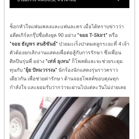
ช็อกหัวใจแฟนเพลงและแฟนละคร เมื่อได้ทราบข่าวว่า
อดีตเกิร์ลกรุ๊ปชื่อดังยุค 90 อย่าง
"จอย T-Skirt"
หรือ
"จอย ธัญพร สนธิขันธ์"
ป่วยมะเร็งปาดมดลูกระยะที่ 4 เจ้า
ตัวต้องยกเลิกงานแสดงเพื่อต่อสู้กับการรักษา ซึ่งเพื่อน
ศิลปินรุ่นพี่ อย่าง
"เท่ห์ อุเทน"
ก็โพสต์และจะช่วยระดุม
ทุนกับ "
ยุ้ย ปัทมวรรณ"
นักร้องนักแสดงรุ่นราวคราว
เดียวกัน เพื่อช่วยค่ารักษา ด้านจอยโพสต์ขอบคุณทุก
กำลังใจ และยอมรับว่ากว่าจะผ่านไปแต่ละวันไม่ง่ายเลย