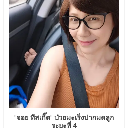
"จอย ทีสเกิ๊ต" ป่วยมะเร็งปากมดลูก
ระยะที่ 4