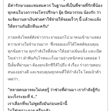
มีค่ารักษาเยอะพอสมควร ในฐานะที่เป็นพี่ชายที่รักพี่น้อง
ทุกคนในวงการจงโทรปรึกษา ยุ้ย ปัทมวรรณ น้องรัก ว่า
จะจัดงานหาเงินช่วยค่าใช้จ่ายให้จอยเร็วๆ นี้ แล้วจะแจ้ง
ให้ทราบกันอีกทีนะครับ”
ภายหลังโพสต์ดังข่าวกระจายออกไป มาคนเข้ามาแสดง
ความห่วงใยจำนวนมาก ซึ่งจอยเองก็ได้โพสต์ขอบคุณ
ทุกข้อความ ทุกกำลังใจที่ส่งมาให้อย่างเข้มแข็ง และเปิด
ใจเล่าว่า ฝ่าฟันกับโรคมะเร็งมาอย่างหนักหน่วงตลอด 1
ปีเต็มที่ผ่านมา ต้องยกเลิกซีรีส์ไปถึง 4 เรื่อง ร่างกายตอบ
สนองอย่างดี และขอบคุณทุกคนที่ให้กำลังใจ โดยเจ้าตัว
เผยว่า...
“หลายคนอาจจะไม่เคยรู้ ว่าช่วงที่ผ่านมา เรากำลังสู้กับ
มะเร็งระยะที่ 4…”
เราเลือกที่จะไม่พูดถึงมันก่อนหน้านี้
ไม่ใช่เพราะอาย หรือกลัว