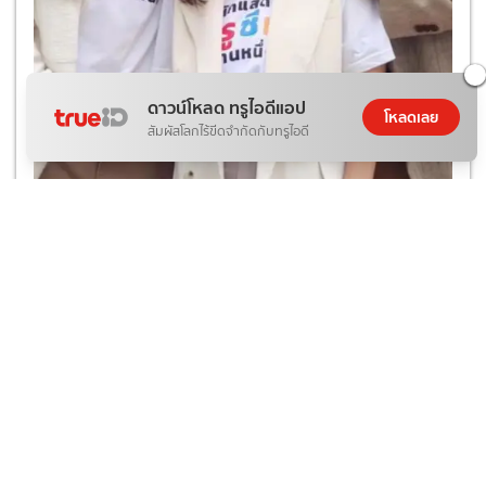
ดาวน์โหลด ทรูไอดีแอป
โหลดเลย
สัมผัสโลกไร้ขีดจำกัดกับทรูไอดี