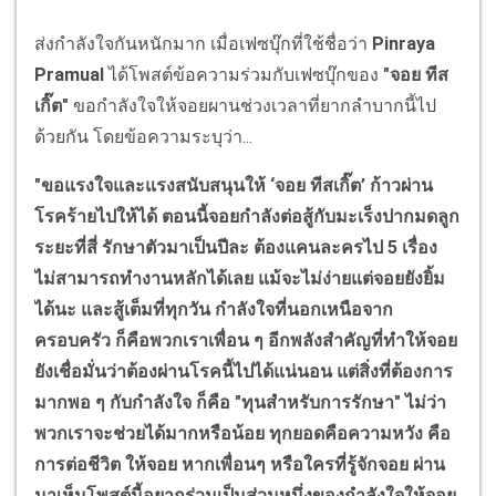
ส่งกำลังใจกันหนักมาก เมื่อเฟซบุ๊กที่ใช้ชื่อว่า
Pinraya
Pramual
ได้โพสต์ข้อความร่วมกับเฟซบุ๊กของ
"จอย ทีส
เกิ๊ต"
ขอกำลังใจให้จอยผานช่วงเวลาที่ยากลำบากนี้ไป
ด้วยกัน โดยข้อความระบุว่า...
"ขอแรงใจและแรงสนับสนุนให้ ‘จอย ทีสเกิ๊ต’ ก้าวผ่าน
โรคร้ายไปให้ได้ ตอนนี้จอยกำลังต่อสู้กับมะเร็งปากมดลูก
ระยะที่สี่ รักษาตัวมาเป็นปีละ ต้องแคนละครไป 5 เรื่อง
ไม่สามารถทำงานหลักได้เลย แม้จะไม่ง่ายแต่จอยยังยิ้ม
ได้นะ และสู้เต็มที่ทุกวัน กำลังใจที่นอกเหนือจาก
ครอบครัว ก็คือพวกเราเพื่อน ๆ อีกพลังสำคัญที่ทำให้จอย
ยังเชื่อมั่นว่าต้องผ่านโรคนี้ไปได้แน่นอน แต่สิ่งที่ต้องการ
มากพอ ๆ กับกำลังใจ ก็คือ "ทุนสำหรับการรักษา" ไม่ว่า
พวกเราจะช่วยได้มากหรือน้อย ทุกยอดคือความหวัง คือ
การต่อชีวิต ให้จอย หากเพื่อนๆ หรือใครที่รู้จักจอย ผ่าน
มาเห็นโพสต์นี้อยากร่วมเป็นส่วนหนึ่งของกำลังใจให้จอย