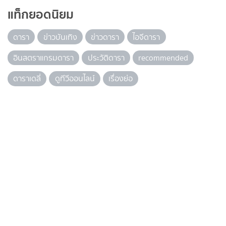
แท็กยอดนิยม
ดารา
ข่าวบันเทิง
ข่าวดารา
ไอจีดารา
อินสตราแกรมดารา
ประวัติดารา
recommended
ดาราเดลี่
ดูทีวีออนไลน์
เรื่องย่อ