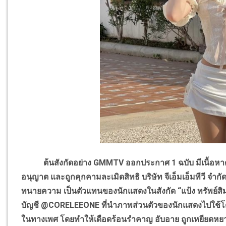
ต้นสังกัดอย่าง
GMMTV
ออกประกาศ 1 ฉบับ มีเนื้อหาด
อนุญาต และถูกคุกคามละเมิดสิทธิ บริษัท จีเอ็มเอ็มทีวี จำ
ทนายความ เป็นตัวแทนของนักแสดงในสังกัด “แป้ง ทรัพย์สิมา
บัญชี
@CORELEEONE
ที่นำภาพส่วนตัวของนักแสดงไปใช้
ในทางเพศ โดยทำให้เดือดร้อนรำคาญ อับอาย ถูกเหยียดหย