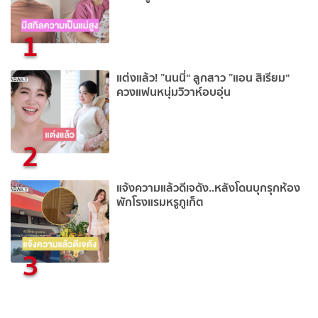
1
แต่งแล้ว! ”นนนี่“ ลูกสาว ”แอน สิเรียม“
ควงแฟนหนุ่มวิวาห์อบอุ่น
2
แจ้งความแล้วดีเจดัง..หลังโดนบุกรุกห้อง
พักโรงแรมหรูภูเก็ต
3