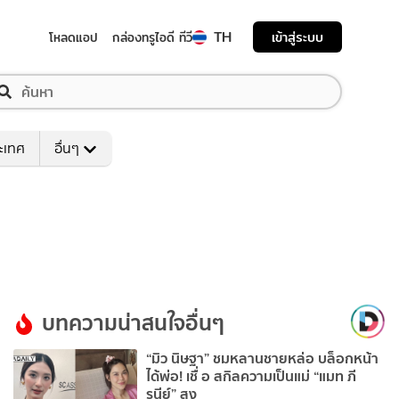
TH
เข้าสู่ระบบ
โหลดแอป
กล่องทรูไอดี ทีวี
ระเทศ
อื่นๆ
บทความน่าสนใจอื่นๆ
“มิว นิษฐา” ชมหลานชายหล่อ บล็อกหน้า
ได้พ่อ! เชื่ อ สกิลความเป็นแม่ “แมท ภี
รนีย์” สูง