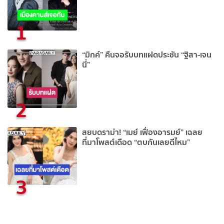
1
“มิกค์” คืนจอรับบทแฝดประชัน “ฐิสา-เจน
นี่”
2
สยบดราม่า! “เมย์ เฟื่องอารมย์” เฉลย
ที่มาโพสต์เดือด “ตบกันเลยดีไหม”
3