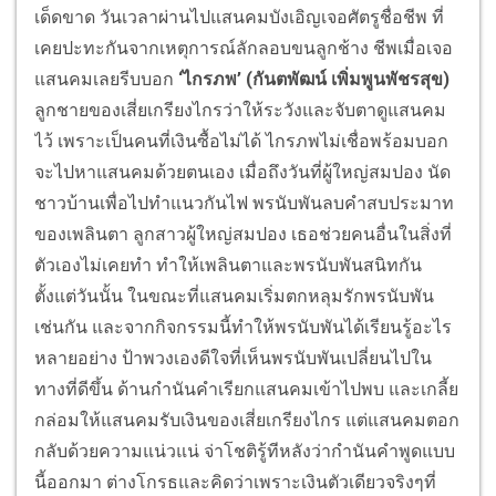
เด็ดขาด วันเวลาผ่านไปแสนคมบังเอิญเจอศัตรูชื่อชีพ ที่
เคยปะทะกันจากเหตุการณ์ลักลอบขนลูกช้าง ชีพเมื่อเจอ
แสนคมเลยรีบบอก
‘ไกรภพ’ (กันตพัฒน์ เพิ่มพูนพัชรสุข)
ลูกชายของเสี่ยเกรียงไกรว่าให้ระวังและจับตาดูแสนคม
ไว้ เพราะเป็นคนที่เงินซื้อไม่ได้ ไกรภพไม่เชื่อพร้อมบอก
จะไปหาแสนคมด้วยตนเอง เมื่อถึงวันที่ผู้ใหญ่สมปอง นัด
ชาวบ้านเพื่อไปทำแนวกันไฟ พรนับพันลบคำสบประมาท
ของเพลินตา ลูกสาวผู้ใหญ่สมปอง เธอช่วยคนอื่นในสิ่งที่
ตัวเองไม่เคยทำ ทำให้เพลินตาและพรนับพันสนิทกัน
ตั้งแต่วันนั้น ในขณะที่แสนคมเริ่มตกหลุมรักพรนับพัน
เช่นกัน และจากกิจกรรมนี้ทำให้พรนับพันได้เรียนรู้อะไร
หลายอย่าง ป้าพวงเองดีใจที่เห็นพรนับพันเปลี่ยนไปใน
ทางที่ดีขึ้น ด้านกำนันคำเรียกแสนคมเข้าไปพบ และเกลี้ย
กล่อมให้แสนคมรับเงินของเสี่ยเกรียงไกร แต่แสนคมตอก
กลับด้วยความแน่วแน่ จ่าโชติรู้ทีหลังว่ากำนันคำพูดแบบ
นี้ออกมา ต่างโกรธและคิดว่าเพราะเงินตัวเดียวจริงๆที่