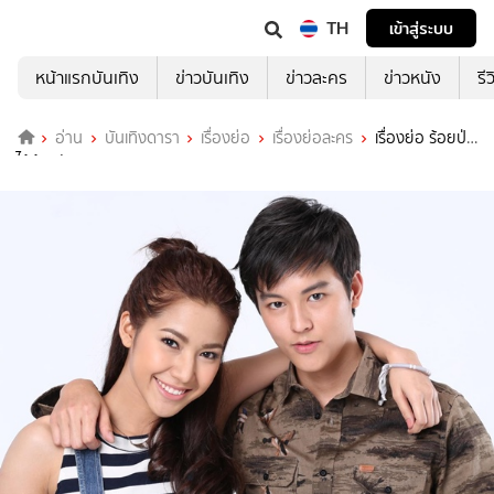
TH
เข้าสู่ระบบ
หน้าแรกบันเทิง
ข่าวบันเทิง
ข่าวละคร
ข่าวหนัง
รี
อ่าน
บันเทิงดารา
เรื่องย่อ
เรื่องย่อละคร
เรื่องย่อ ร้อยป่า
ไว้ด้วยรัก