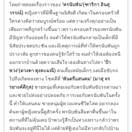
โดยถ่ายทอดเรื่องราวของ
‘พรนับพัน’(ฑาริกา อินสุ
วรรณ์)
หญิงสาวที่มีพื้นฐานนิสัยดี เกิดมาในครอบครัวที่
ใครต่างคิดว่าสมบูรณ์พร้อม แต่ความจริงทุกอย่างเป็น
เพียงภาพที่ถูกสร้างขึ้นมา เพราะครอบครัวของพรนับพัน
มีปัญหากันบ่อยครั้ง จนทำให้พรนับพันกลายเป็นเด็กที่มี
นิสัยประชดประชัน และมีเหตุการณ์ที่ทำให้พรนับพันถูก
ปรางวลัย ลูกสาวของคนรู้จักใส่ร้าย จนทำให้เธอต้องหนี
ออกจากบ้านด้วยความเสียใจ เธอเดินทางไปหา
‘ป้า
พวง’(ดวงตา ตุงคะมณี)
คนเลี้ยงสมัยเด็กๆ แต่เมื่อขับรถ
ไปถึงเกิดหลงทาง โชคดีที่
‘พันตรีแสนคม’ (มาสุ จร
รยางค์ดีกุล)
ชายหนุ่มที่เคยเจอกับพรนับพันขับรถผ่านมา
และช่วยไปส่งอย่างปลอดภัย การเจอกับพรนับพันในครั้ง
นี้ ทำให้แสนคม ชายหนุ่มผู้หวงแหนชีวิตโสด อยากลอง
ค้นหาผู้หญิงคนนี้ดูสักครั้ง พรนับพันลืมตาตื่นขึ้นมาใน
สถานที่ที่ไม่คุ้นเคย ป้าพวงรู้สึกเป็นห่วงเพราะกลัวว่าพร
นับพันจะอยู่ที่นี่ไม่ได้ แต่ด้วยทิฐิเธอไม่มีทางกลับไปบ้าน