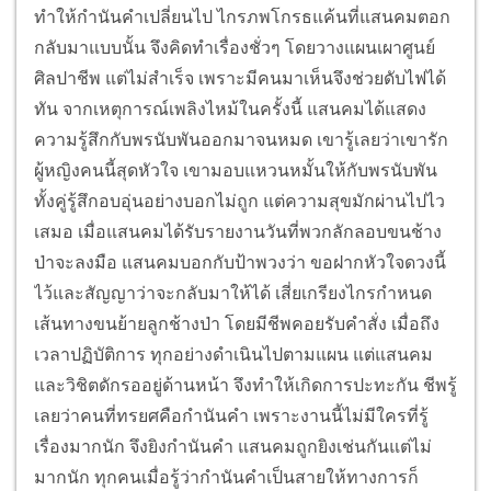
ทำให้กำนันคำเปลี่ยนไป ไกรภพโกรธแค้นที่แสนคมตอก
กลับมาแบบนั้น จึงคิดทำเรื่องชั่วๆ โดยวางแผนเผาศูนย์
ศิลปาชีพ แต่ไม่สำเร็จ เพราะมีคนมาเห็นจึงช่วยดับไฟได้
ทัน จากเหตุการณ์เพลิงไหม้ในครั้งนี้ แสนคมได้แสดง
ความรู้สึกกับพรนับพันออกมาจนหมด เขารู้เลยว่าเขารัก
ผู้หญิงคนนี้สุดหัวใจ เขามอบแหวนหมั้นให้กับพรนับพัน
ทั้งคู่รู้สึกอบอุ่นอย่างบอกไม่ถูก แต่ความสุขมักผ่านไปไว
เสมอ เมื่อแสนคมได้รับรายงานวันที่พวกลักลอบขนช้าง
ป่าจะลงมือ แสนคมบอกกับป้าพวงว่า ขอฝากหัวใจดวงนี้
ไว้และสัญญาว่าจะกลับมาให้ได้ เสี่ยเกรียงไกรกำหนด
เส้นทางขนย้ายลูกช้างป่า โดยมีชีพคอยรับคำสั่ง เมื่อถึง
เวลาปฏิบัติการ ทุกอย่างดำเนินไปตามแผน แต่แสนคม
และวิชิตดักรออยู่ด้านหน้า จึงทำให้เกิดการปะทะกัน ชีพรู้
เลยว่าคนที่ทรยศคือกำนันคำ เพราะงานนี้ไม่มีใครที่รู้
เรื่องมากนัก จึงยิงกำนันคำ แสนคมถูกยิงเช่นกันแต่ไม่
มากนัก ทุกคนเมื่อรู้ว่ากำนันคำเป็นสายให้ทางการก็