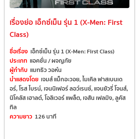
เรื่องย่อ เอ็กซ์เม็น รุ่น 1 (X-Men: First
Class)
ชื่อเรื่อง
เอ็กซ์เม็น รุ่น 1 (X-Men: First Class)
ประเภท
แอคชั่น / ผจญภัย
ผู้กำกับ
แมทธิว วอห์น
นำแสดงโดย
เจมส์ แม็กอะวอย, ไมเคิล ฟาสเบนเด
อร์, โรส ไบรน์, เจนนิเฟอร์ ลอว์เรนซ์, แจนยัวรี่ โจนส์,
นิโคลัส เฮาลต์, โอลิเวอร์ แพล็ต, เจสัน เฟลมิง, ลูคัส
ทิล
ความยาว
126 นาที