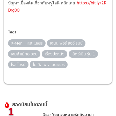
ปัญหาเบื้องต้นเกี่ยวกับทรูไอดี คลิกเลย
https://bit.ly/2R
Drg8O
Tags
X-Men: First Class
เจนนิเฟอร์ ลอว์เรนซ์
เจมส์ แม็กอะวอย
เรื่องย่อหนัง
เอ็กซ์เม็น รุ่น 1
โรส ไบรน์
ไมเคิล ฟาสเบนเดอร์
ยอดนิยมในตอนนี้
1
Dear You จดหมายรักถึงอาม่า