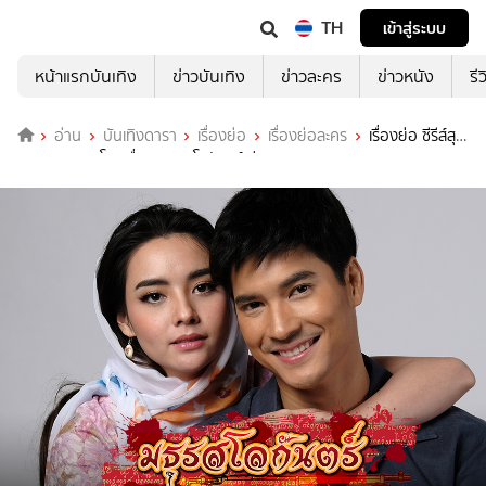
TH
เข้าสู่ระบบ
หน้าแรกบันเทิง
ข่าวบันเทิง
ข่าวละคร
ข่าวหนัง
รี
อ่าน
บันเทิงดารา
เรื่องย่อ
เรื่องย่อละคร
เรื่องย่อ ซีรีส์สุ
ภาพบุรษจอมโจร เรื่อง มธุรสโลกันตร์ ช่อง 7HD