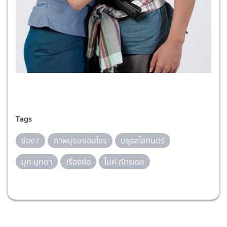
Tags
ช่อง7
ภาพบุรษจอมโจร
มธุรสโลกันตร์
มุก มุกดา
เรื่องย่อ
ไมค์ ภัทรเดช