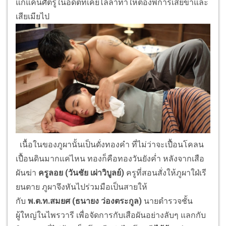
แก้แค้
นศัตรูในอดีตที่เคยไล่ล่าทำให้
ต้องพิการเสียขาและ
เสียเมียไป
เนื้อในของภูผานั้นเป็นดั่
งทองคำ ที่ไม่ว่าจะเปื้อนโคลน
เปื้อนดิ
นมากแค่ไหน ทองก็คือทองวันยังค่ำ หลังจากเสือ
ผันฆ่า
ครูลอย
(วันชัย เผ่าวิบูลย์)
ครูที่สอนสั่งให้ภูผาใฝ่เรี
ยนตาย ภูผาจึงหันไปร่วมมือเป็นสายให้
กับ
พ.ต.ท.สมยศ
(ธนายง ว่องตระกูล)
นายตำรวจชั้น
ผู้ใหญ่ในไพรวารี เพื่อจัดการกับเสือผันอย่างลับๆ แลกกับ