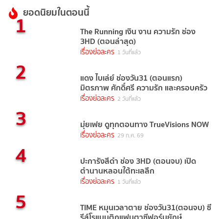
ยอดนิยมในตอนนี้
1
The Running เงิน งาน ความรัก ช่อง
3HD (ตอนล่าสุด)
เรื่องย่อละคร
1 วันที่แล้ว
2
แดง ไบเล่ย์ ช่องวัน31 (ตอนแรก)
มิตรภาพ ศักดิ์ศรี ความรัก และครอบครัว
เรื่องย่อละคร
2 วันที่แล้ว
3
มุ่ยเฟย ดูทุกตอนทาง TrueVisions NOW
เรื่องย่อละคร
29 ก.ค. 69
4
ปะการังสีดำ ช่อง 3HD (ตอนจบ) เปิด
ตำนานหลอนใต้ทะเลลึก
เรื่องย่อละคร
1 วันที่แล้ว
5
TIME หมุนเวลาตาย ช่องวัน31(ตอนจบ) ซี
รีส์โรแมนติกแฟนตาซีฟอร์มยักษ์