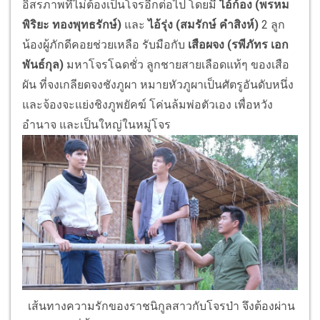
อิสรภาพที่ไม่ต้องเป็
นโจรอีกต่อไป โดยมี
ไอ้ก้อง (พรหม
พิริยะ ทองพุทธรักษ์)
และ
ไอ้รุ่ง (สมรักษ์ คำสิงห์)
2
ลูก
น้องผู้ภักดีคอยช่วยเหลือ รับมือกับ
เสือผจง (รพีภัทร เอก
พันธ์กุล)
มหาโจรโฉดชั่ว ลูกชายสายเลือดแท้ๆ ของเสือ
ผัน ที่จงเกลียดจงชังภูผา หมายหัวภูผาเป็นศัตรูอันดับหนึ่
ง
และจ้องจะแย่งชิงภูพยัคฆ์ โค่นล้มพ่อตัวเอง เพื่อหวัง
อำนาจ และเป็นใหญ่ในหมู่โจร
เส้นทางความรักของราชนิกูลสาวกั
บโจรป่า จึงต้องผ่าน