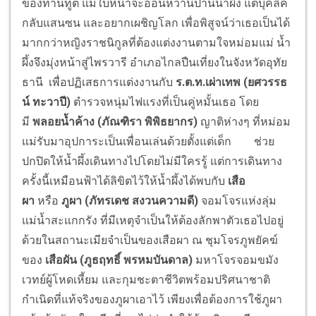
ของท่านทูต แม้ใบหน้าจะอ่อนหวานปานน้ำผึ้ง แต่บุคลิค
กลับแสนซน
และอยากเผชิญโลก
เพื่อพิสูจน์ว่าเธอเป็นได้
มากกว่าหญิงราชนิกูลที่ต้องแต่
งงานตามใจหม่อมแม่ น้ำ
ผึ้งจึงมุ่งหน้าสู่ไพรวารี อำเภอไกลปืนเที่ยงในจังหวัดอุทั
ย
ธานี เพื่อปฏิเสธการแต่งงานกับ
ร.ต.ท.เผ่าเทพ (ยศวรรธ
น์ ทะวาปี)
ตำรวจหนุ่มไฟแรงที่เป็นคู่หมั้
นเธอ โดย
มี
พลอยน้ำค้าง (ภัณฑิรา พิพิธยากร)
ญาติห่างๆ ที่หม่อม
แม่รับมาอุปการะเป็นเพื่
อนเล่นด้วยตั้งแต่เด็ก
ช่วย
ปกปิดให้น้ำผึ้งเดิ
นทางไปโดยไม่มีใครรู้ แต่การเดินทาง
ครั้งนี้เหมือนฟ้
าได้ลิขิตไว้ให้น้ำผึ้งได้พบกับ
เสือ
ผา
หรือ
ภูผา (ภัทรเดช สงวนความดี)
จอมโจรแห่งลุ่ม
แม่น้ำสะแกกรัง ที่มีเหตุจำเป็นให้ต้องลักพาตั
วเธอไปอยู่
ด้วยในสถานะเมียจำเป็
นของเสือผา ณ ชุมโจรภูพยัคฆ์
ของ
เสือผัน
(
ภูธฤทธิ์ พรหมบันดาล
)
มหาโจรจอมขมัง
เวทย์ผู้โหดเหี้ยม และกุมชะตาชีวิตพร้อมปริศนาชาติ
กำเนิดที่แท้จริงของภูผาเอาไว้ เพียงเพื่อต้องการใช้ภูผา