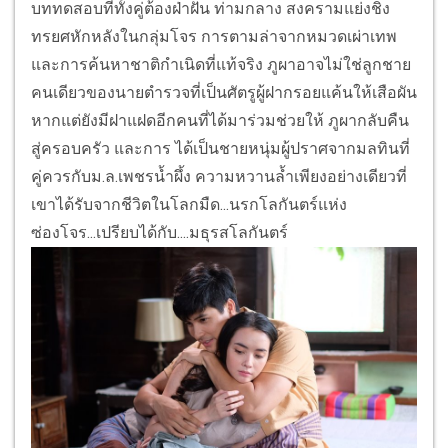
บททดสอบที่ทั้งคู่ต้
องฝ่าฝัน ท่ามกลาง สงครามแย่งชิง
ทรยศหักหลังในกลุ่มโจร การตามล่าจากหมวดเผ่าเทพ
และการค้นหาชาติกำเนิดที่แท้จริ
ง
ภูผาอาจไม่ใช่ลูกชาย
คนเดี
ยวของนายตำรวจที่เป็นศัตรูผู้
ฝากรอยแค้นให้เสือผัน
หากแต่ยังมีฝาแฝดอีกคนที่ได้
มาร่วมช่วยให้ ภูผากลับคืน
สู่ครอบครัว และการ ได้เป็นชายหนุ่มผู้ปราศจากมลทิ
นที่
คู่ควรกับม.ล.เพชรน้ำผึ้ง ความหวานล้ำเพียงอย่างเดียวที่
เขาได้รับจากชีวิตในโลกมืด...
นรกโลกันตร์แห่ง
ซ่องโจร...เปรี
ยบได้กับ....มธุรสโลกันตร์