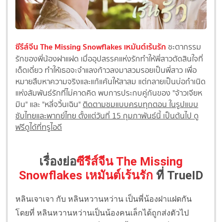
ซีรีส์จีน The Missing Snowflakes เหมันต์เร้นรัก
ชะตากรรม
รักของพี่น้องฝาแฝด เมื่ออุปสรรคแห่งรักทำให้พี่สาวตัดสินใจที่
เด็ดเดี่ยว ทำให้เธอจะจำแลงก้าวลงมาสวมรอยเป็นพี่สาว เพื่อ
หมายสืบหาความจริงและแก้แค้นให้สาสม แต่กลายเป็นบ่อกำเนิด
แห่งสัมพันธ์รักที่ไม่คาดคิด พบการประกบคู่กันของ "จ้าวเจียห
มิน" และ "หลี่จวิ้นเฉิน"
ติดตามชมแบบครบทุกตอน ในรูปแบบ
ซับไทยและพากย์ไทย ตั้งแต่วันที่ 15 กุมภาพันธ์นี้ เป็นต้นไป ดู
ฟรีดูได้ที่ทรูไอดี
เรื่องย่อ
ซีรีส์จีน
The Missing
Snowflakes เหมันต์เร้นรัก
ที่ TrueID
หลินเจาเจา กับ หลินหวานหว่าน เป็นพี่น้องฝาแฝดกัน
โดยที่ หลินหวานหว่านเป็นน้องคนเล็กได้ถูกส่งตัวไป