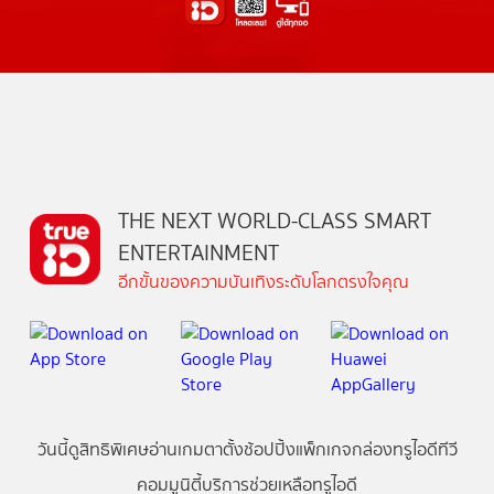
THE NEXT WORLD-CLASS SMART
ENTERTAINMENT
อีกขั้นของความบันเทิงระดับโลกตรงใจคุณ
วันนี้
ดู
สิทธิพิเศษ
อ่าน
เกม
ตาตั้ง
ช้อปปิ้ง
แพ็กเกจ
กล่องทรูไอดีทีวี
คอมมูนิตี้
บริการช่วยเหลือทรูไอดี