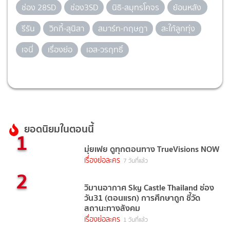
ช่อง 28SD
ช่อง3SD
นิธิ-สมุทรโคจร
ย้อนหลัง
รีรัน
วิกกี้-สุนิสา
สมาร์ท-กฤษฎา
สะใภ้ลูกทุ่ง
เจนี่
เรื่องย่อ
เอส-วรฤทธิ์
ยอดนิยมในตอนนี้
1
มุ่ยเฟย ดูทุกตอนทาง TrueVisions NOW
เรื่องย่อละคร
7 วันที่แล้ว
2
วิมานอากาศ Sky Castle Thailand ช่อง
วัน31 (ตอนแรก) การศึกษาถูก ชี้วัด
สถานะทางสังคม
เรื่องย่อละคร
1 วันที่แล้ว