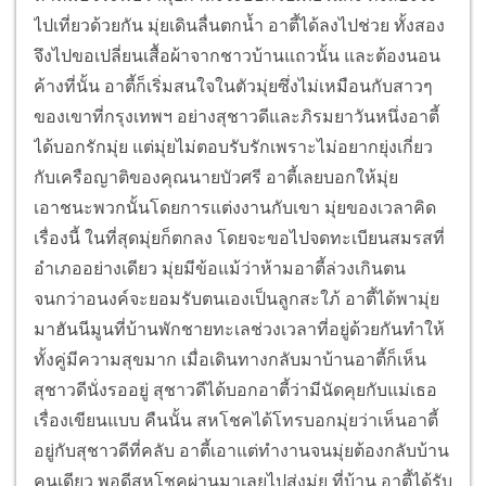
ไปเที่ยวด้วยกัน มุ่ยเดินลื่นตกน้ำ อาตี้ได้ลงไปช่วย ทั้งสอง
จึงไปขอเปลี่ยนเสื้อผ้าจากชาวบ้านแถวนั้น และต้องนอน
ค้างที่นั้น อาตี้ก็เริ่มสนใจในตัวมุ่ยซึ่งไม่เหมือนกับสาวๆ
ของเขาที่กรุงเทพฯ อย่างสุชาวดีและภิรมยาวันหนึ่งอาตี้
ได้บอกรักมุ่ย แต่มุ่ยไม่ตอบรับรักเพราะไม่อยากยุ่งเกี่ยว
กับเครือญาติของคุณนายบัวศรี อาตี้เลยบอกให้มุ่ย
เอาชนะพวกนั้นโดยการแต่งงานกับเขา มุ่ยของเวลาคิด
เรื่องนี้ ในที่สุดมุ่ยก็ตกลง โดยจะขอไปจดทะเบียนสมรสที่
อำเภออย่างเดียว มุ่ยมีข้อแม้ว่าห้ามอาตี้ล่วงเกินตน
จนกว่าอนงค์จะยอมรับตนเองเป็นลูกสะใภ้ อาตี้ได้พามุ่ย
มาฮันนีมูนที่บ้านพักชายทะเลช่วงเวลาที่อยู่ด้วยกันทำให้
ทั้งคู่มีความสุขมาก เมื่อเดินทางกลับมาบ้านอาตี้ก็เห็น
สุชาวดีนั่งรออยู่ สุชาวดีได้บอกอาตี้ว่ามีนัดคุยกับแม่เธอ
เรื่องเขียนแบบ คืนนั้น สหโชคได้โทรบอกมุ่ยว่าเห็นอาตี้
อยู่กับสุชาวดีที่คลับ อาตี้เอาแต่ทำงานจนมุ่ยต้องกลับบ้าน
คนเดียว พอดีสหโชคผ่านมาเลยไปส่งมุ่ย ที่บ้าน อาตี้ได้รับ