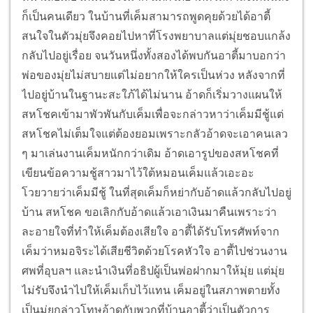
ก็เป็นคนเดียว ในบ้านที่เค็มสามารถพูดคุยด้วยได้อาตี้
สนใจในตัวมุ่ยจึงคอยไปหาที่โรงพยาบาลแต่มุ่ยชอบแกล้ง
กลับไปอยู่เรื่อย จนวันหนึ่งทั้งสองได้พบกันอาตี้มาบอกว่า
พ่อของมุ่ยไม่สบายแต่ไม่อยากให้ใครเป็นห่วง หลังจากที่
ไปอยู่บ้านในฐานะสะใภ้ได้ไม่นาน อ้าดก็เริ่มวางแผนให้
สหโชคเข้ามาพัวพันกับเค็มเพื่อจะกล่าวหาว่าเค็มมีชู้แต่
สหโชคไม่เต็มใจแต่ต้องยอมเพราะกลัวอ้าดจะเอาคนเลว
ๆ มาเล่นงานเค็มหนักกว่าเดิม อ้าดเอารูปของสหโชคที่
เขียนข้อความชู้สาวมาไว้ใต้หมอนเค็มแล้วเอะอะ
โวยวายว่าเค็มมีชู้ ในที่สุดเค็มก็หย่ากับอ้าดแล้วกลับไปอยู่
บ้าน สหโชค ขอเลิกกับอ้าดแล้วเอาเงินมาคืนเพราะว่า
ละอายใจที่ทำให้เค็มต้องเสียใจ อาตี้ได้รับโทรศัพท์จาก
เค็มว่าหมอจิระได้เสียชีวิตด้วยโรคหัวใจ อาตี้ไปช่วนงาน
ศพที่อุบลฯ และนำเงินที่อธิปผู้เป็นพ่อฝากมาให้มุ่ย แต่มุ่ย
ไม่รับจึงนำไปให้เค็มเก็บไว้แทน เค็มอยู่ในสภาพตายทั้ง
เป็นมุ่ยกล่าวโทษอ้าดกับพวกที่บ้านอาตี้ว่าเป็นตัวการ