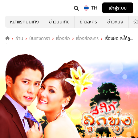
TH
เข้าสู่ระบบ
หน้าแรกบันเทิง
ข่าวบันเทิง
ข่าวละคร
ข่าวหนัง
รี
อ่าน
บันเทิงดารา
เรื่องย่อ
เรื่องย่อละคร
เรื่องย่อ สะใภ้ลูก
ทุ่ง