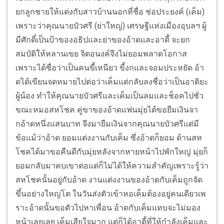
ยกลูกชายให้แต่งกับสาวบ้านนอกที่ชื่อ ช่อประยงค์ (เค็ม)
เพราะว่าคุณนายบัวศรี (ย่าใหญ่) เศรษฐีแห่งเมืองอุบลฯ ผู้
มีศักดิ์เป็นป้าของอธิปและย่าของอ้าดและอาตี้ จะยก
สมบัติให้หลานเขย จิตอนงค์จึงไม่ยอมพลาดโอกาส
เพราะได้ชื่อว่าเป็นคนขี้เหนียว ขี้งกและจอมประหยัด อ้า
ดได้เขียนจดหมายไปต่อว่าเค็มแต่กลับลงชื่อว่าเป็นอาติยะ
ผู้น้อง ทำให้คุณนายบัวศรีและเค็มเป็นลมและช็อคไปชั่ว
ขณะหมอสหโชค คู่ขาของอ้าดแฟนมุ่ยได้ขอยืมเงินจา
กอ้าดหนึ่งแสนบาท จึงมายืมเงินจากคุณนายบัวศรีแต่มี
ข้อแม้ว่าอ้าด ยอมแต่งงานกับเค็ม ซึ่งอ้าดก็ยอม ด้านสห
โชคได้มาขอคืนดีกับมุ่ยหลังจากหายหน้าไปพักใหญ่ มุ่ยก็
ยอมกลับมาคบเขาต่อแต่ก็ไม่ได้ให้ความสำคัญเพราะรู้ว่า
สหโชคนั้นอยู่กับอ้าด งานแต่งงานของอ้าดกับเค็มถูกจัด
ขึ้นอย่างใหญ่โต ในวันส่งตัวเข้าหอเค็มต้องอยู่คนเดียวเพ
ราะอ้าดนั้นขอตัวไปหาเพื่อน อ้าดกับเค็มแทบจะไม่มอง
หน้าเลยเลย เค็มเสียใจมาก แต่ก็ได้อาตี้ที่ให้กำลังเค็มและ