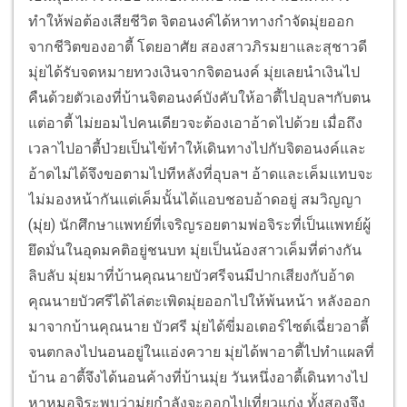
ทำให้พ่อต้องเสียชีวิต จิตอนงค์ได้หาทางกำจัดมุ่ยออก
จากชีวิตของอาตี้ โดยอาศัย สองสาวภิรมยาและสุชาวดี
มุ่ยได้รับจดหมายทวงเงินจากจิตอนงค์ มุ่ยเลยนำเงินไป
คืนด้วยตัวเองที่บ้านจิตอนงค์บังคับให้อาตี้ไปอุบลฯกับตน
แต่อาตี้ ไม่ยอมไปคนเดียวจะต้องเอาอ้าดไปด้วย เมื่อถึง
เวลาไปอาตี้ป่วยเป็นไข้ทำให้เดินทางไปกับจิตอนงค์และ
อ้าดไม่ได้จึงขอตามไปทีหลังที่อุบลฯ อ้าดและเค็มแทบจะ
ไม่มองหน้ากันแต่เค็มนั้นได้แอบชอบอ้าดอยู่ สมวิญญา
(มุ่ย) นักศึกษาแพทย์ที่เจริญรอยตามพ่อจิระที่เป็นแพทย์ผู้
ยึดมั่นในอุดมคติอยู่ชนบท มุ่ยเป็นน้องสาวเค็มที่ต่างกัน
ลิบลับ มุ่ยมาที่บ้านคุณนายบัวศรีจนมีปากเสียงกับอ้าด
คุณนายบัวศรีได้ไล่ตะเพิดมุ่ยออกไปให้พ้นหน้า หลังออก
มาจากบ้านคุณนาย บัวศรี มุ่ยได้ขี่มอเตอร์ไซต์เฉี่ยวอาตี้
จนตกลงไปนอนอยู่ในแอ่งควาย มุ่ยได้พาอาตี้ไปทำแผลที่
บ้าน อาตี้จึงได้นอนค้างที่บ้านมุ่ย วันหนึ่งอาตี้เดินทางไป
หาหมอจิระพบว่ามุ่ยกำลังจะออกไปเที่ยวแก่ง ทั้งสองจึง