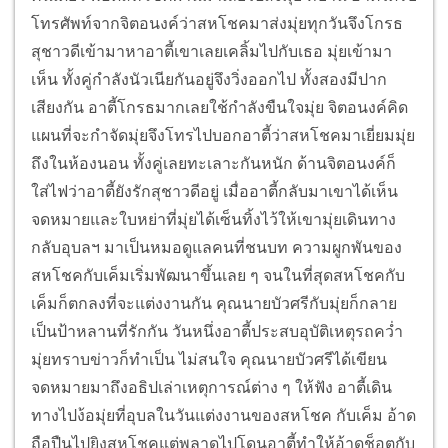
โทรศัพท์จากจิตอนงค์ว่าสหโชคมาส่งมุ่ยทุกวันจึงโกรธ
สุชาวดีเข้ามาหาอาตี้เขาเลยเคลิ้มไปกับเธอ มุ่ยเข้ามา
เห็น ทั้งคู่กำลังนัวเนียกันอยู่จึงวิ่งออกไป ทั้งสองมีปาก
เสียงกัน อาตี้โกรธมากเลยใช้กำลังขืนใจมุ่ย จิตอนงค์คิด
แผนที่จะกำจัดมุ่ยจึงโทรไปบอกอาตี้ว่าสหโชคมาเยี่ยมมุ่ย
ถึงในห้องนอน ทั้งคู่เลยทะเลาะกันหนัก ด้านจิตอนงค์ก็
ใส่ไฟว่าอาตี้ยังรักสุชาวดีอยู่ เมื่ออาตี้กลับมาเขาได้เห็น
จดหมายและใบหย่าที่มุ่ยได้เซ็นทิ้งไว้ให้เขามุ่ยเดินทาง
กลับอุบลฯ มาเป็นหมอดูแลคนที่ชนบท ความผูกพันของ
สหโชคกับเค็มเริ่มพัฒนาขึ้นเลย ๆ จนในที่สุดสหโชคกับ
เค็มก็ตกลงที่จะแต่งงานกัน คุณนายบัวศรีกับมุ่ยก็กลาย
เป็นป้าหลานที่รักกัน วันหนึ่งอาตี้ประสบอุบัติเหตุรถคว่ำ
มุ่ยทราบข่าวก็ทำเป็น ไม่สนใจ คุณนายบัวศรีได้เขียน
จดหมายมาถึงอธิปเล่าเหตุการณ์ต่าง ๆ ให้ฟัง อาตี้เดิน
ทางไปง้อมุ่ยที่อุบลในวันแต่งงานของสหโชค กับเค็ม อ้าด
ถือปืนไปยิงสหโชคแต่พลาดไปโดนอาตี้ทำให้อ้าดช็อตกับ