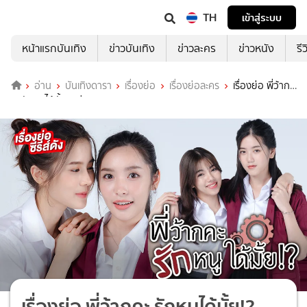
TH
เข้าสู่ระบบ
หน้าแรกบันเทิง
ข่าวบันเทิง
ข่าวละคร
ข่าวหนัง
รี
อ่าน
บันเทิงดารา
เรื่องย่อ
เรื่องย่อละคร
เรื่องย่อ พี่ว้าก
คะ รักหนูได้มั้ย!? ช่อง GMM25 (ตอนแรก)
เรื่องย่อ พี่ว้ากคะ รักหนูได้มั้ย!?