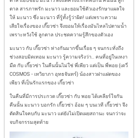
ตาล แอบชอบ มะนาว ตั้งแต่ครั้งแรกที่พบกัน คืนนั้น ลูก
ตาล สารภาพรัก มะนาว และยอมใช้ตัวเองรักษาแผลใจ
ให้ มะนาว ซึ่ง มะนาว ที่รู้ทั้งรู้ว่าผิด! แต่เพราะความ
เสียใจเรื่องของ เกี๊ยวซ่า จึงยอมให้เรื่องมันไหลไปตามน้ำ
เพราะหวังใช้ ลูกตาล ประชดความรู้สึกของตัวเอง
มะนาว กับ เกี๊ยวซ่า ห่างกันมากขึ้นเรื่อย ๆ จนกระทั่งถึง
ช่วงสอบมิดเทอม มะนาว รู้ความจริงว่า... คนที่อยู่ในเหงา
มืด กับ เกี๊ยวซ่า ในคืนนั้นไม่ใช่ พี่เพียว แต่เป็น พี่พอย (เดวี่
COSMOS - เทวิยาภา อุทธจันทร์) น้องสาวฝาแฝดของ
เพียว ที่เป็นรักแรกของ เกี๊ยวซ่า
ในคืนที่มีการประกวด เกี๊ยวซ่า กับ พอย ได้เคลียร์ใจกัน
คืนนั้น มะนาว บอกรัก เกี๊ยวซ่า อ้อม ๆ บนเวที เกี๊ยวซ่า จึง
ตัดสินใจคบกับ มะนาว แต่ยังไม่เปิดเผยสถานะ จนกว่าจะ
จบกิจกรรมสุดท้าย