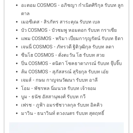
อะตอม COSMOS - อภิชญา กำเนิดศิริกุล รับบท ลูก
ตาล
เมอซีเดส - สิรภัทร สาระคุณ รับบท เบล
บัว COSMOS - บัวชมพู หอมดอก รับบท กราเซีย
แพม COSMOS - พริมา เปี่ยมการุญรัตน์ รับบท ธิดา
เจนนี่ COSMOS - ภัทรวดี ฐิติวุฒิกุล รับบท ลดา
ซีนโฮ COSMOS - ดั่งตะวัน โฮ รับบท สวย
ปิ่น COSMOS - ดนิตา โชคธาดาภรณ์ รับบท จุ๊บจิ๊บ
ส้ม COSMOS - สุภัสสรณ์ สุริยกุล รับบท เอ๋ย
เจมส์ - กษม กาญจนวัฒนา รับบท อาลี
โอม - พัชรพล นิ่มนวล รับบท เจ้าจอม
บูม - ธนัช อัสสานุพงศ์ รับบท กวี
เฟรช - ภูฟ้า อมรชัชวาลกุล รับบท อิคคิว
มาวิน - ธนาวินท์ ดวงเนตร รับบท สุดฤทธิ์