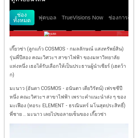
เกี๊ยวซ่า (ลูกแก้ว COSMOS - กมลลักษณ์ แสงทรัพย์สิน)
รุ่นพี่ปีสอง คณะวิศวะฯ สาขาไฟฟ้า ของมหาวิทยาลัย
แห่งหนึ่ง เธอได้รับเลือกให้เป็นประธานผู้นำเชียร์ (เฮดว้า
ก)
มะนาว (อันดา COSMOS - อนันตา เตียวิรัตน์) เฟรชชีปี
หนึ่ง คณะวิศวะฯ สาขาไฟฟ้า เพราะคำแนะนำส่ง ๆ ของ
มะเฟือง (ทอระ ELEMENT - ธรณินทร์ มโนสุดประสิทธิ์)
พี่ชาย ... มะนาว เลยไปขอลายเซ็นของ เกี๊ยวซ่า