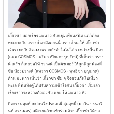
เกี๊ยวซ่า บอกเรื่อง มะนาว กับกลุ่มเพื่อนสนิท แต่ก็ต้อง
ทะเลาะกับ วรางค์ มาถึงตอนนี้ วรางค์ ขอให้ เกี๊ยวซ่า
เว้นระยะกับตัวเอง เพราะยังทำใจไม่ได้ ระหว่างนั้น ธิดา
(แพม COSMOS - พริมา เปี่ยมการุญรัตน์) ที่เห็นว่า วราง
ค์ เศร้า ก็เลยขอให้ วรางค์ เป็นติวเตอร์ให้ลูกพี่ลูกน้องที่
ชื่อ น้องปรางค์ (แพรวา COSMOS - พุทธิชา บุญมาศ)
ด้าน มะนาว เห็นว่า เกี๊ยวซ่า ซึม ๆ จึงชวนกันไปเที่ยว
ทะเล ที่นั่นทั้งคู่ได้ปรับความเข้าใจกัน เกี๊ยวซ่า เริ่มเล่า
เรื่องราวระหว่างตัวเองกับ พอย ให้ มะนาว ฟัง
กิจกรรมสุดท้ายก่อนวิ่งประเพณี สุดฤทธิ์ (มาวิน - ธนาวิ
นท์ ดวงเนตร) อดีตเฮดว้ากเข้าร่วมด้วย เกี๊ยวซ่า ได้ขอ