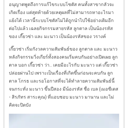
อนุญาตพูดถึงการแก้ไขระบบโซตัส คนทั้งสาขากลัวจะ
เกิดเรื่อง แต่สุดท้ายด้วยเหตุผลที่ไม่สามารถหาอะไรมา
แย้งได้ เวลานี้ระบบโซตัสไม่ได้ถูกนำไปใช้อย่างเดิมอีก
ต่อไปแล้ว เฉลยกิจกรรมสายรหัส ลูกตาล เป็นน้องรหัส
ของ เกี๊ยวซ่า และ มะนาว เป็นน้องรหัสของ วรางค์
เกี๊ยวซ่า เริ่มกังวลความสัมพันธ์ของ ลูกตาล และ มะนาว
หลังกิจกรรมวิ่งเกียร์ทั้งสองคนเริ่มคบกันอย่างเปิดเผย ลูก
ตาล บอก เกี๊ยวซ่า ว่า... เคยมีอะไรกับ มะนาว แต่ เกี๊ยวซ่า
ปล่อยผ่านไป เพราะเป็นเรื่องที่เกิดขึ้นก่อนจะคบกัน ลูก
ตาล โกรธ และรอโอกาสที่จะได้ทำลายความสัมพันธ์นี้
จนกระทั่ง มะนาว ขึ้นปีสอง มีน้องรหัส ชื่อ เบล (เมอซีเดส
- สิรภัทร สาระคุณ) ที่แอบชอบ มะนาว มานาน และไม่
คิดจะปิดบัง