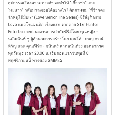
อุปสรรคเรื่องความทรงจำ จะทำให้ “เกี๊ยวซ่า” และ
“มะนาว” กลับมาลงเอยได้อย่างไร? ติดตามชม “พี่ว้ากคะ
รักหนูได้มั้ย!?” (Love Senior The Series) ซีรีส์ยูริ Girl’s
Love แนวโรแมนติก เรื่องแรก จากค่าย Star Hunter
Entertainment ผลงานการกำกับซีรีส์โดย คุณหญิง -
นมัสณันท์ ซู ผู้อำนวยการสร้างโดย คุณโอ๋ - ยชญ กรณ์
หิรัญ และ คุณเฟิร์ส - ชนันตร์ ลาภอนันต์รุ่ง ออกอากาศ
ทุกวันพุธ เวลา 23.00 น. เริ่มตอนแรกวันพุธที่ 8
พฤศจิกายนนี้ ทางช่อง GMM25