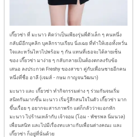
เกี๊ยวซ่า ที่ มะนาว คิดว่าเป็นเพียงรุ่นพี่ตัวเล็ก ๆ คนหนึ่ง
กลับมีอีกบุคลิก บุคลิกราบเรียบ นิ่งเฉย ที่ทำให้เธอทั้งหวั่น
ใจและหวั่นไหวไปพร้อม ๆ กัน แทนที่เธอจะได้ลายเซ็น
ของ เกี๊ยวซ่า มาง่าย ๆ กลับกลายเป็นต้องตกลงรับข้อ
เสนอ ลงประกวด Freshy ของสาขา คู่กับเพื่อนชายอีกคน
หนึ่งที่ชื่อ อาลี (เจมส์ - กษม กาญจนวัฒนา)
มะนาว และ เกี๊ยวซ่า ทำกิจกรรมต่าง ๆ ร่วมกันจนเริ่ม
สนิทกันมากขึ้น มะนาว เริ่มรู้สึกสนใจในตัว เกี๊ยวซ่า มาก
ขึ้นเรื่อย ๆ อยากจะสารภาพรัก แต่ก็กลัวว่าจะอกหัก
มะนาว ไปร้านเหล้ากับ เจ้าจอม (โอม - พัชรพล นิ่มนวล)
เพื่อนสนิท และไปมีเรื่องทะเลาะกับเพื่อนต่างคณะ และ
เกี๊ยวซ่า ก็อยู่ที่นั่นด้วย