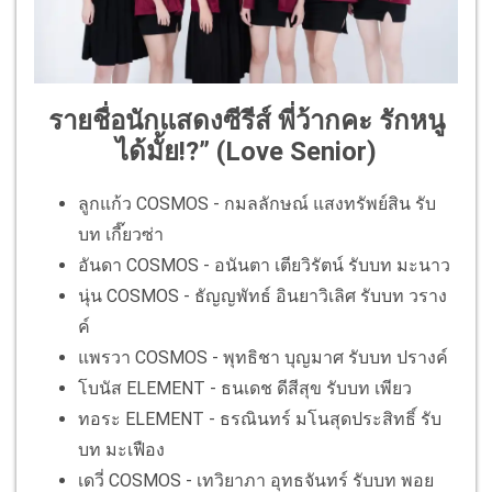
รายชื่อนักแสดงซีรีส์ พี่ว้ากคะ รักหนู
ได้มั้ย!?” (Love Senior)
ลูกแก้ว COSMOS - กมลลักษณ์ แสงทรัพย์สิน รับ
บท เกี๊ยวซ่า
อันดา COSMOS - อนันตา เตียวิรัตน์ รับบท มะนาว
นุ่น COSMOS - ธัญญพัทธ์ อินยาวิเลิศ รับบท วราง
ค์
แพรวา COSMOS - พุทธิชา บุญมาศ รับบท ปรางค์
โบนัส ELEMENT - ธนเดช ดีสีสุข รับบท เพียว
ทอระ ELEMENT - ธรณินทร์ มโนสุดประสิทธิ์ รับ
บท มะเฟือง
เดวี่ COSMOS - เทวิยาภา อุทธจันทร์ รับบท พอย