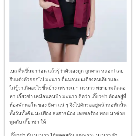
เบล ตื่นขึ้นมาก่อน แล้วรู้ว่าตัวเองถูก ลูกตาล หลอก! เลย
รีบแต่งตัวออกไป มะนาว ตื่นนอนบนเตียงคนเดียวและ
ไม่รู้ว่าเกิดอะไรขึ้นบ้าง เพราะเมา มะนาว พยายามติดต่อ
หา เกี๊ยวซ่า เหมือนคนบ้า มะนาว คิดว่า เกี๊ยวซ่า ต้องอยู่ที่
ห้องพักหอใน ของ ธิดา แน่ ๆ จึงไปดักรออยู่หน้าหอพักนั้น
ทั้งวันทั้งคืน มะเฟือง สงสารน้อง เลยขอร้อง พอย มาช่วย
พูดกับ เกี๊ยวซ่า ให้
เกี๊ยวซ่า กับ มะนาว ได้พูดคุยกัน แต่เพราะ มะนาว จำ