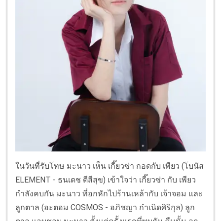
ในวันที่รับโทษ มะนาว เห็น เกี๊ยวซ่า กอดกับ เพียว (โบนัส
ELEMENT - ธนเดช ดีสีสุข) เข้าใจว่า เกี๊ยวซ่า กับ เพียว
กำลังคบกัน มะนาว ที่อกหักไปร้านเหล้ากับ เจ้าจอม และ
ลูกตาล (อะตอม COSMOS - อภิชญา กำเนิดศิริกุล) ลูก