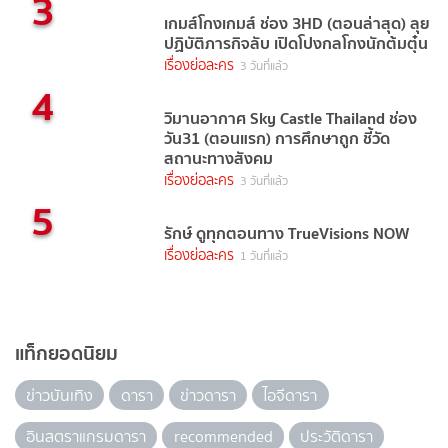
3
เกมส์โกงเกมส์ ช่อง 3HD (ตอนล่าสุด) ลุย
ปฏิบัติภารกิจลับ เปิดโปงกลโกงนักต้มตุ๋น
เรื่องย่อละคร
3 วันที่แล้ว
4
วิมานอากาศ Sky Castle Thailand ช่อง
วัน31 (ตอนแรก) การศึกษาถูก ชี้วัด
สถานะทางสังคม
เรื่องย่อละคร
3 วันที่แล้ว
5
รักษ์ ดูทุกตอนทาง TrueVisions NOW
เรื่องย่อละคร
1 วันที่แล้ว
แท็กยอดนิยม
ข่าวบันเทิง
ดารา
ข่าวดารา
ไอจีดารา
อินสตราแกรมดารา
recommended
ประวัติดารา