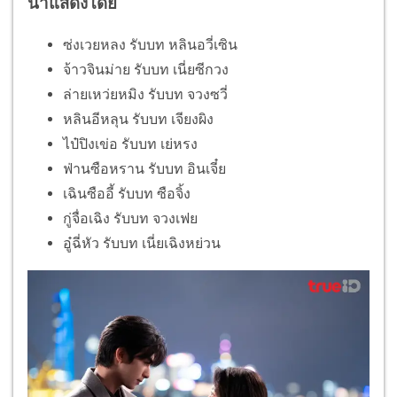
นำแสดงโดย
ซ่งเวยหลง รับบท หลินอวี่เซิน
จ้าวจินม่าย รับบท เนี่ยซีกวง
ล่ายเหว่ยหมิง รับบท จวงซวี่
หลินอีหลุน รับบท เจียงผิง
ไป๋ปิงเข่อ รับบท เย่หรง
ฟ่านซือหราน รับบท อินเจี๋ย
เฉินซืออี้ รับบท ซือจิ้ง
กู่จื่อเฉิง รับบท จวงเฟย
อู๋ฉี่หัว รับบท เนี่ยเฉิงหย่วน