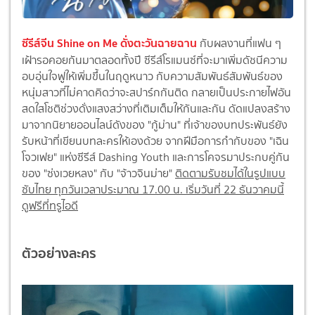
ซีรีส์จีน Shine on Me ดั่งตะวันฉายฉาน
กับผลงานที่แฟน ๆ
เฝ้ารอคอยกันมาตลอดทั้งปี ซีรีส์โรแมนซ์ที่จะมาเพิ่มดัชนีความ
อบอุ่นใจฟูให้เพิ่มขึ้นในฤดูหนาว กับความสัมพันธ์สัมพันธ์ของ
หนุ่มสาวที่ไม่คาดคิดว่าจะสปาร์กกันติด กลายเป็นประกายไฟอัน
สดใสโชติช่วงดั่งแสงสว่างที่เติมเต็มให้กันและกัน ดัดแปลงสร้าง
มาจากนิยายออนไลน์ดังของ "กู้ม่าน" ที่เจ้าของบทประพันธ์ยัง
รับหน้าที่เขียนบทละครให้เองด้วย จากฝีมือการกำกับของ "เฉิน
โจวเฟย" แห่งซีรีส์ Dashing Youth และการโคจรมาประกบคู่กัน
ของ "ซ่งเวยหลง" กับ "จ้าวจินม่าย"
ติดตามรับชมได้ในรูปแบบ
ซับไทย ทุกวันเวลาประมาณ 17.00 น. เริ่มวันที่ 22 ธันวาคมนี้
ดูฟรีที่ทรูไอดี
ตัวอย่างละคร