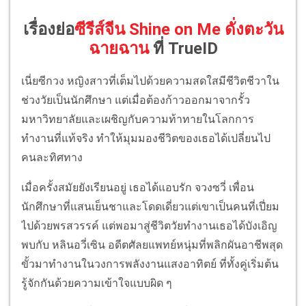
เรื่องย่อ
ซีรีส์จีน Shine on Me ดั่งตะวัน
ฉายฉาน
ที่ TrueID
เนี่ยซีกวง หญิงสาวที่เต็มไปด้วยความสดใสมีชีวิตชีวาใน
ช่วงวัยเป็นนักศึกษา แต่เมื่อต้องก้าวออกมาจากรั้ว
มหาวิทยาลัยและเผชิญกับความท้าทายในโลกการ
ทำงานที่แท้จริง ทำให้มุมมองชีวิตของเธอได้เปลี่ยนไป
คนละทิศทาง
เมื่อครั้งสมัยยังเรียนอยู่ เธอได้แอบรัก จวงซวี่ เพื่อน
นักศึกษาที่แสนเย็นชาและโดดเดี่ยวแต่เขาเป็นคนที่เปี่ยม
ไปด้วยพรสวรรค์ แต่พอมาสู่ชีวิตวัยทำงานเธอได้บังเอิญ
พบกับ หลินอวี่เซิน อดีตศัลยแพทย์หนุ่มที่พลิกผันอาชีพสุด
ขั้วมาทำงานในวงการพลังงานแสงอาทิตย์ ที่ทั้งคู่เริ่มต้น
รู้จักกันด้วยความเข้าใจแบบผิด ๆ