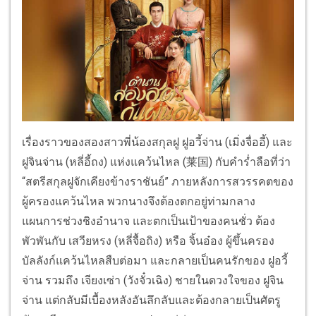
เรื่องราวของสองสาวพี่น้องสกุลฝู ฝูอวี้จ่าน (เมิ่งจื่ออี้) และ
ฝูจินจ่าน (หลี่อี้ถง) แห่งแคว้นไหล (莱国) กับคำร่ำลือที่ว่า
“สตรีสกุลฝูจักเคียงข้างราชันย์” ภายหลังการสวรรคตของ
ผู้ครองแคว้นไหล พวกนางจึงต้องตกอยู่ท่ามกลาง
แผนการช่วงชิงอำนาจ และตกเป็นเป้าของคนชั่ว ต้อง
พัวพันกับ เสวียหรง (หลี่จื้อถิง) หรือ จิ้นอ๋อง ผู้ขึ้นครอง
บัลลังก์แคว้นไหลสืบต่อมา และกลายเป็นคนรักของ ฝูอวี้
จ่าน รวมถึง เจียงเซ่า (วังจั๋วเฉิง) ชายในดวงใจของ ฝูจิน
จ่าน แต่กลับมีเบื้องหลังอันลึกลับและต้องกลายเป็นศัตรู