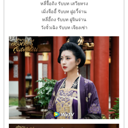
หลี่จื้อถิง รับบท เสวียหรง
เมิ่งจื่ออี้ รับบท ฝูอวี้จ่าน
หลี่อี้ถง รับบท ฝูจินจ่าน
วังจั๋วเฉิง รับบท เจียงเซ่า