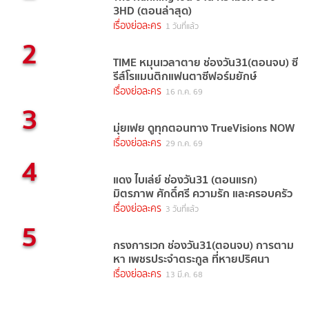
3HD (ตอนล่าสุด)
เรื่องย่อละคร
1 วันที่แล้ว
2
TIME หมุนเวลาตาย ช่องวัน31(ตอนจบ) ซี
รีส์โรแมนติกแฟนตาซีฟอร์มยักษ์
เรื่องย่อละคร
16 ก.ค. 69
3
มุ่ยเฟย ดูทุกตอนทาง TrueVisions NOW
เรื่องย่อละคร
29 ก.ค. 69
4
แดง ไบเล่ย์ ช่องวัน31 (ตอนแรก)
มิตรภาพ ศักดิ์ศรี ความรัก และครอบครัว
เรื่องย่อละคร
3 วันที่แล้ว
5
กรงการเวก ช่องวัน31(ตอนจบ) การตาม
หา เพชรประจำตระกูล ที่หายปริศนา
เรื่องย่อละคร
13 มี.ค. 68