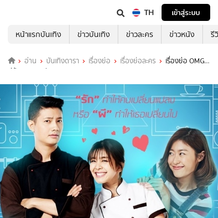
TH
เข้าสู่ระบบ
หน้าแรกบันเทิง
ข่าวบันเทิง
ข่าวละคร
ข่าวหนัง
รี
อ่าน
บันเทิงดารา
เรื่องย่อ
เรื่องย่อละคร
เรื่องย่อ OMG
ผีป่วนชวนมารัก