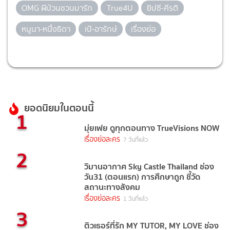
OMG ผีป่วนชวนมารัก
True4U
ยิปซี-คีรติ
หนูนา-หนึ่งธิดา
เป้-อารักษ์
เรื่องย่อ
ยอดนิยมในตอนนี้
1
มุ่ยเฟย ดูทุกตอนทาง TrueVisions NOW
เรื่องย่อละคร
7 วันที่แล้ว
2
วิมานอากาศ Sky Castle Thailand ช่อง
วัน31 (ตอนแรก) การศึกษาถูก ชี้วัด
สถานะทางสังคม
เรื่องย่อละคร
1 วันที่แล้ว
3
ติวเธอร์ที่รัก MY TUTOR, MY LOVE ช่อง