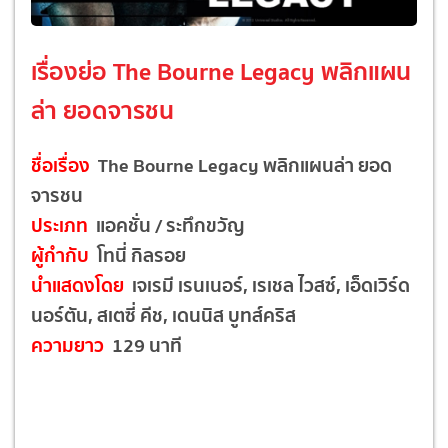
เรื่องย่อ The Bourne Legacy พลิกแผน
ล่า ยอดจารชน
ชื่อเรื่อง
The Bourne Legacy พลิกแผนล่า ยอด
จารชน
ประเภท
แอคชั่น / ระทึกขวัญ
ผู้กำกับ
โทนี่ กิลรอย
นำแสดงโดย
เจเรมี เรนเนอร์, เรเชล ไวสซ์, เอ็ดเวิร์ด
นอร์ตัน, สเตซี่ คีช, เดนนิส บูทส์คริส
ความยาว
129 นาที