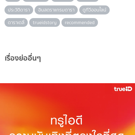
ประวัติดารา
อินสตราแกรมดารา
ดูทีวีออนไลน์
ดาราเดลี่
trueidstory
recommended
เรื่องย่ออื่นๆ