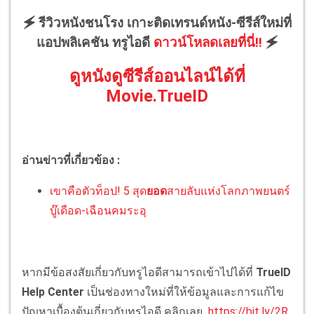
🗲 รีวิวหนังชนโรง เกาะติดเทรนด์หนัง-ซีรีส์ใหม่ที่
แอปพลิเคชัน ทรูไอดี
ดาวน์โหลดเลยที่นี่!!
🗲
ดูหนังดูซีรีส์ออนไลน์ได้ที่
Movie.TrueID
อ่านข่าวที่เกี่ยวข้อง :
เขาคือตัวท็อป! 5 สุด
ยอด
สายลับแห่งโลกภาพยนตร์
บู๊เดือด-เฉือนคมระอุ
หากมีข้อสงสัยเกี่ยวกับทรูไอดีสามารถเข้าไปได้ที่
TrueID
Help Center
เป็นช่องทางใหม่ที่ให้ข้อมูลและการแก้ไข
ปัญหาเบื้องต้นเกี่ยวกับทรูไอดี คลิกเลย
https://bit.ly/2R