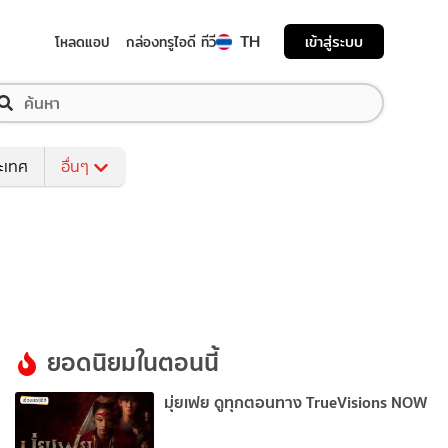
TH
เข้าสู่ระบบ
โหลดแอป
กล่องทรูไอดี ทีวี
ระเทศ
อื่นๆ
ยอดนิยมในตอนนี้
มุ่ยเฟย ดูทุกตอนทาง TrueVisions NOW