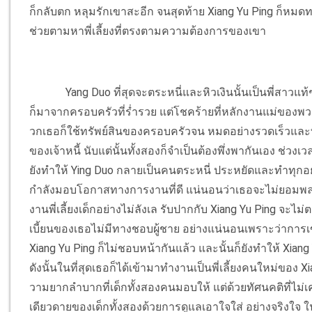
ก็กลับตก หลุมรักเขาสะอีก จนสุดท้าย Xiang Yu Ping ก็หมด
ช่วยตามหาพี่เลี้ยงที่ตรงตามความต้องการของเขา
Yang Duo ที่สุดจะตระหนี่และหิวเงินนั้นเป็นพี่สาวแท
ก็มาจากครอบครัวที่ร่ำรวย แต่โชคร้ายที่หลักงานแม่ขอ
วกเธอก็ใช้ทรัพย์สินของครอบครัวจน หมดอย่างรวดเร็วและท
ของเจ้าหนี้ นับแต่นั้นทั้งสองก็จำเป็นต้องพึ่งพากันเอง ช่
ยังทำให้ Ying Duo กลายเป็นคนตระหนี่ ประหยัดและทำทุกอย่า
กำลังมอบโอกาสทางการงานที่ดี แน่นอนว่าเธอจะไม่ยอมพลาด
งานพี่เลี้ยงเด็กอย่างไม่ลังเล รับปากกับ Xiang Yu Ping จะไ
เบี้ยนของเธอไม่มีทางชอบผู้ชาย อย่างแน่นอนเพราะว่าการ
Xiang Yu Ping ก็ไม่ชอบหน้ากันแล้ว และนั้นก็ยังทำให้ Xiang 
ดังนั้นในที่สุดเธอก็ได้เข้ามาทำงานเป็นพี่เลี้ยงคนใหม่ของ 
วามยากลำบากที่เด็กทั้งสองคนมอบให้ แต่ด้วยทัศนคติที่ไม่เ
เดียวดายของเด็กทั้งสองด้วยการดูแลเอาใจใส่ อย่างจริงใจ 