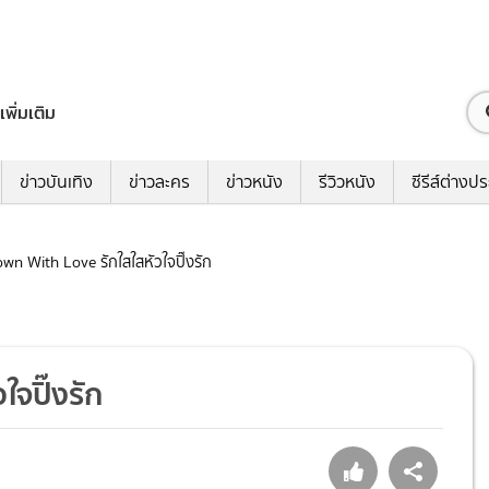
เพิ่มเติม
ข่าวบันเทิง
ข่าวละคร
ข่าวหนัง
รีวิวหนัง
ซีรีส์ต่างป
Down With Love รักใสใสหัวใจปิ๊งรัก
ใจปิ๊งรัก