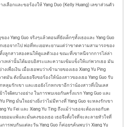
ทางเลือกและขอร้องให้ Yang Duo (Kelly Huang) เลขาส่วนตัว
้ๆของ Yang Guo จริงๆแล้วตอนที่ยังเด็กๆทั้งเธอและ Yang Guo
งพวกเธอจากไป พ่อที่ทะเยอทะยานแต่ว่าขาดความสามารถของ
ิ้งลูกสาวสองคนให้ดูแลตัวเอง ขณะที่เขาหนีจากการไล่ล่า
วงเวลาเหล่านั้นได้มอบอิสระและความเข้มแข็งให้แก่พวกเธอ มัน
งเพื่อเงิน เมื่อเธอพบว่าเข้านายของเธอ Xiang Yu Ping
มัน ดังนั้นเธอจึงขอร้องให้น้องสาวของเธอ Yang Guo รับ
ม่ตกหลุมรักเขา และเธอยังโกหกเขาอีกว่าน้องสาวที่เป็นเลส
เข้าใจผิดบางอย่าง ในการพบเจอกันครั้งแรก Yang Guo และ
Yu Ping มั่นใจอย่างยิ่งว่าไม่มีทางที่ Yang Guo จะหลงรักเขา
Xiang Yu Fei และ Xiang Yu Ting ถึงแม้ว่าเธอจะต้องเจอกับต
คยยอมแพ้และมั่นคงของเธอ เธอจึงตั้งใจที่จะละลายหัวใจที่
ในการพบกันแต่ละวัน Yang Guo ก็ค่อยๆค้นพบว่า Xiang Yu