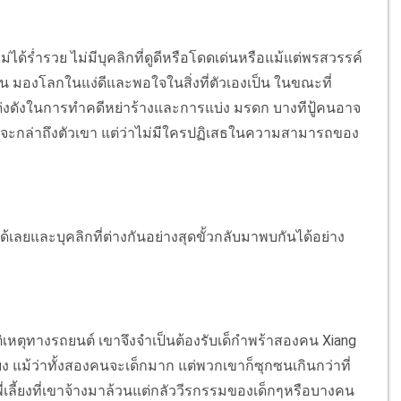
่ำรวย ไม่มีบุคลิกที่ดูดีหรือโดดเด่นหรือแม้แต่พรสวรรค์
อบอุ่น มองโลกในแง่ดีและพอใจในสิ่งที่ตัวเองเป็น ในขณะที่
ยงโด่งดังในการทำคดีหย่าร้างและการแบ่ง มรดก บางทีปู้คนอาจ
่จะกล่าถึงตัวเขา แต่ว่าไม่มีใครปฏิเสธในความสามารถของ
้เลยและบุคลิกที่ต่างกันอย่างสุดขั้วกลับมาพบกันได้อย่าง
ัติเหตุทางรถยนต์ เขาจึงจำเป็นต้องรับเด็กำพร้าสองคน Xiang
ลี้ยง แม้ว่าทั้งสองคนจะเด็กมาก แต่พวกเขาก็ซุกซนเกินกว่าที่
อพี่เลี้ยงที่เขาจ้างมาล้วนแต่กลัววีรกรรมของเด็กๆหรือบางคน