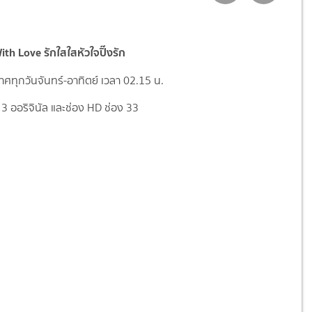
th Love รักใสใสหัวใจปิ๊งรัก
ศทุกวันจันทร์-อาทิตย์ เวลา 02.15 น.
3 ออริจินัล และช่อง HD ช่อง 33