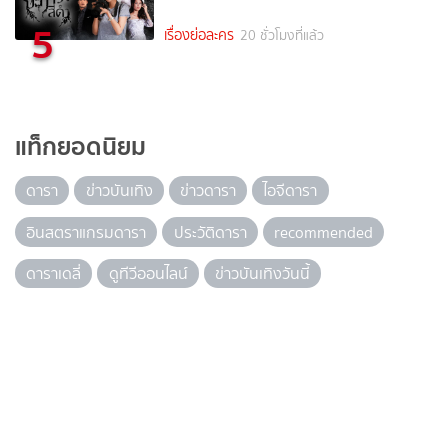
5
เรื่องย่อละคร
20 ชั่วโมงที่แล้ว
แท็กยอดนิยม
ดารา
ข่าวบันเทิง
ข่าวดารา
ไอจีดารา
อินสตราแกรมดารา
ประวัติดารา
recommended
ดาราเดลี่
ดูทีวีออนไลน์
ข่าวบันเทิงวันนี้