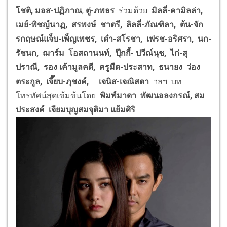
โชติ, มอส-ปฏิภาณ
,
ตู่-ภพธร
ร่วมด้วย
มิลลี่-คามิลล่า,
เมย์-พิชญ์นาฏ, สรพงษ์ ชาตรี, ลิลลี่-ภัณฑิลา, ต้น-จัก
รกฤษณ์แจ็บ-เพ็ญเพชร, เต๋า-สโรชา, เฟรช-อริศรา, นก-
รัชนก, ฌาร์ม โอสถานนท์, ปุ๊กกี้- ปวีณ์นุช, ไก่-สุ
ปราณี, รอง เค้ามูลคดี, ครูมืด-ประสาท, ธนายง ว่อง
ตระกูล, เจี๊ยบ-ภุชงค์,
เจนิส-เจณิสตา
ฯลฯ
บท
โทรทัศน์สุดเข้มข้นโดย
พิมพ์มาดา พัฒนอลงกรณ์, สม
ประสงค์ เจียมบุญสมจุติมา แย้มศิริ