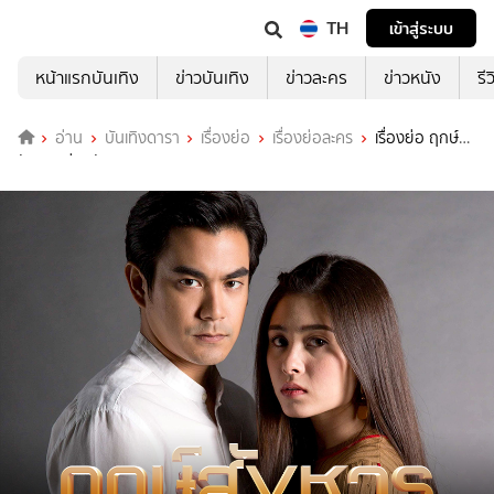
TH
เข้าสู่ระบบ
หน้าแรกบันเทิง
ข่าวบันเทิง
ข่าวละคร
ข่าวหนัง
รี
อ่าน
บันเทิงดารา
เรื่องย่อ
เรื่องย่อละคร
เรื่องย่อ ฤกษ์
สังหาร ช่องวัน31