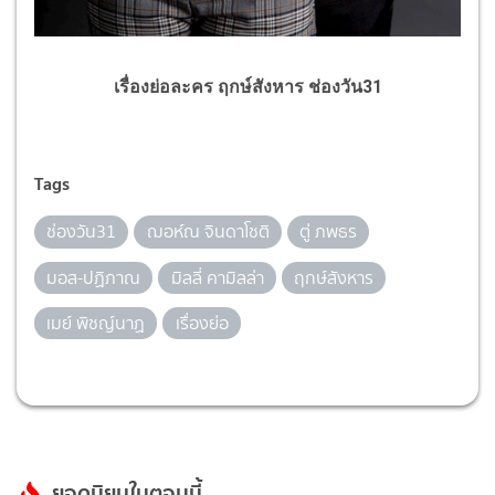
เรื่องย่อละคร ฤกษ์สังหาร ช่องวัน31
Tags
ช่องวัน31
ฌอห์ณ จินดาโชติ
ตู่ ภพธร
มอส-ปฏิภาณ
มิลลี่ คามิลล่า
ฤกษ์สังหาร
เมย์ พิชญ์นาฏ
เรื่องย่อ
ยอดนิยมในตอนนี้