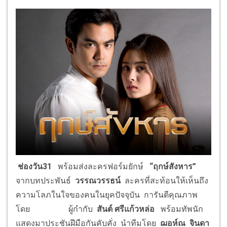
ช่องวัน31
พร้อมส่งละครฟอร์มยักษ์
“
ฤกษ์สังหาร
”
จากบทประพันธ์
วรรณวรรธน์
ละครที่สะท้อนให้เห็นถึง
ความโลภในใจของคนในยุคปัจจุบัน การันตีคุณภาพ
โดย ผู้กำกับ
สันต์ ศรีแก้วหล่อ
พร้อมทัพนัก
แสดงมาประชันฝีมือกันคับคั่ง นำทีมโดย
ฌอห์ณ
จินดา