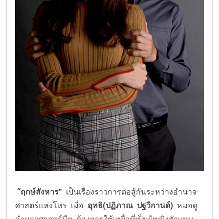
“
ฤกษ์สังหาร
”
เป็นเรื่องราวการต่อสู้กันระหว่างอำนาจ
ศาสตร์แห่งโหร เมื่อ
อุทธิ(ปฏิภาณ ปฐวีกานต์)
หมอดู