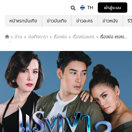
TH
เข้าสู่ระบบ
หน้าแรกบันเทิง
ข่าวบันเทิง
ข่าวละคร
ข่าวหนัง
รี
อ่าน
บันเทิงดารา
เรื่องย่อ
เรื่องย่อละคร
เรื่องย่อ แรงเงา
2 ช่อง 3HD