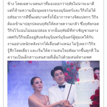
ข้าง โดยเฉพาะนพนภาที่มองออกว่าฤทัยไม่น่าจะมาดี
แต่ก็ห้ามความมีมนุษยธรรมของมุนินทร์และวีกิจไม่ได้
ฤทัยอาการดีขึ้นแต่บางครั้งก็มีอาการทางจิตแปลกๆ วีกิจ
ต้องเข้ามาปลุกปลอบฤทัยให้คลายความกลัว ซึ่งฤทัยกอด
วีกิจไว้แน่นไม่ยอมปล่อย จากนั้นฤทัยมีทีท่าเชิญชวนทาง
เพศกับวีกิจเมื่ออยู่ลับหลังมุนินทร์มุนินทร์ผู้ทุ่มเทให้กับ
งานอย่างหนักหลังจากได้เลื่อนตำแหน่ง ไม่รู้เลยว่าวีกิจ
รู้สึกโดดเดี่ยว และเริ่มให้ความสนใจฤทัยมากขึ้นทุกที ใน
ความเป็นเด็กสาวแสนสวยที่เต็มไปด้วยเสน่ห์ทางเพศ