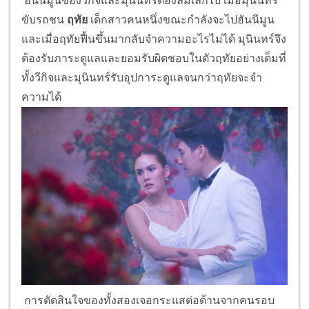
ฮันนีมูนของวีกิจและมุนินทร์ต้องล้มเลิกไป เมื่อมุนินทร์
ขับรถชน
ฤทัย
เด็กสาวคนหนึ่งขณะกำลังจะไปฮันนีมูน
และเมื่อฤทัยฟื้นขึ้นมากลับจำความอะไรไม่ได้ มุนินทร์จึง
ต้องรับภาระดูแลและยอมรับผิดชอบในตัวฤทัยอย่างเต็มที่
ทั้งวีกิจและมุนินทร์รับอุปการะดูแลจนกว่าฤทัยจะจำ
ความได้
การตัดสินใจของทั้งสองเจอกระแสต่อต้านจากคนรอบ