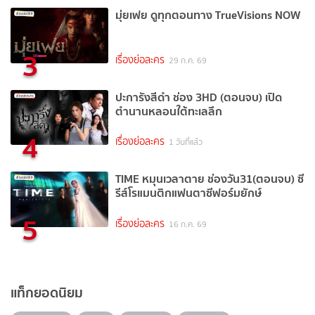
มุ่ยเฟย ดูทุกตอนทาง TrueVisions NOW
3
เรื่องย่อละคร
29 ก.ค. 69
ปะการังสีดำ ช่อง 3HD (ตอนจบ) เปิด
ตำนานหลอนใต้ทะเลลึก
4
เรื่องย่อละคร
1 วันที่แล้ว
TIME หมุนเวลาตาย ช่องวัน31(ตอนจบ) ซี
รีส์โรแมนติกแฟนตาซีฟอร์มยักษ์
5
เรื่องย่อละคร
16 ก.ค. 69
แท็กยอดนิยม