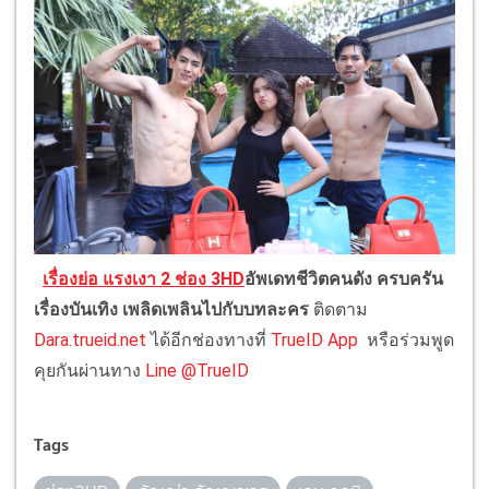
เรื่องย่อ แรงเงา 2 ช่อง 3HD
อัพเดทชีวิตคนดัง ครบครัน
เรื่องบันเทิง เพลิดเพลินไปกับบทละคร
ติดตาม
Dara.trueid.net
ได้อีกช่องทางที่
TrueID App
หรือร่วมพูด
คุยกันผ่านทาง
Line @TrueID
Tags