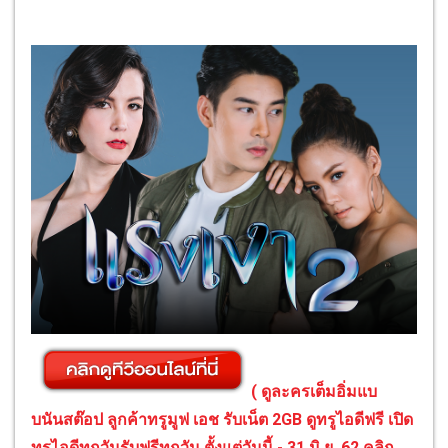
( ดูละครเต็มอิ่มแบ
บนันสต๊อป ลูกค้าทรูมูฟ เอช รับเน็ต 2GB ดูทรูไอดีฟรี เปิด
ทรูไอดีทุกวันรับฟรีทุกวัน ตั้งแต่วันนี้ - 31 มิ.ย. 62 คลิก