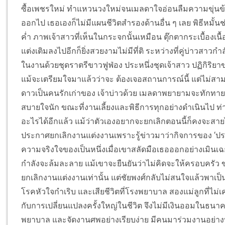
ซื้อเพชรใหม่ ทำแหวนวงใหม่จนเมลดาใจอ่อนลืมความขุ่นข้อ
ออกไป เธอเองก็ไม่มีแผนชีวิตสำรองด้านอื่น ๆ เลย พิธีหมั้น
ค่ำ ภาพเจ้าสาวที่เห็นในกระจกนั้นเหมือน ตุ๊กตากระเบื้องเนื้อ
แต่งเติมลงไปอีกก็ยิ่งสวยงามไม่มีที่ติ ระหว่างที่คู่บ่าวสาว
ในงานด้วยชุดราตรีขาวฟูฟ่อง ประหนึ่งชุดเจ้าสาว ปฏิกิริยาข
แม้จะเตรียมใจมาแล้วว่าจะ ต้องเจอสถานการณ์นี้ แต่ไม่สามา
ดาวเป็นคนรักเก่าของ เจ้าบ่าวด้วย เมลดาพยายามจะทักทายด
สบายใจนัก ขณะที่งานเลี้ยงและพิธีการทุกอย่างดำเนินไป 
อะไรได้อีกแล้ว แม้ว่าตัวเองอยากจะยกเลิกตอนนี้ก็คงจะสายไ
ประกาศยกเลิกงานแต่งงานเพราะรู้ข่าวมาว่ากิจการของ ‘ประย
ความจริงใจของเป็นหนึ่งเมื่อเขาสลัดมือเธอออกอย่างเมินเฉย แล้
กำลังจะล้มละลาย แม้เขาจะยืนยันว่าไม่คิดจะให้ครอบครัว ขอ
ยกเลิกงานแต่งงานเท่านั้น แต่ชัยพงศ์กลับไม่สนใจแล้วพาเ
โรคหัวใจกำเริบ และเสียชีวิตที่โรงพยาบาล สองแม่ลูกที่ไม่เ
กับการเปลี่ยนแปลงครั้งใหญ่ในชีวิต จึงไม่มีเงินออมในธนาค
พยาบาล และจัดงานศพอย่างเรียบง่าย มีคนมาร่วมงานอย่างบ