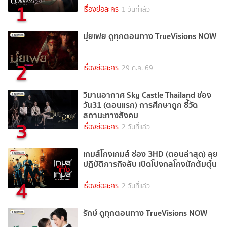
1
เรื่องย่อละคร
1 วันที่แล้ว
มุ่ยเฟย ดูทุกตอนทาง TrueVisions NOW
2
เรื่องย่อละคร
29 ก.ค. 69
วิมานอากาศ Sky Castle Thailand ช่อง
วัน31 (ตอนแรก) การศึกษาถูก ชี้วัด
สถานะทางสังคม
3
เรื่องย่อละคร
2 วันที่แล้ว
เกมส์โกงเกมส์ ช่อง 3HD (ตอนล่าสุด) ลุย
ปฏิบัติภารกิจลับ เปิดโปงกลโกงนักต้มตุ๋น
4
เรื่องย่อละคร
2 วันที่แล้ว
รักษ์ ดูทุกตอนทาง TrueVisions NOW