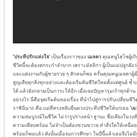
‘ประทีปรักแห่งใจ’
เป็นเรื่องราวของ
เมลดา
คุณหนูไฮโซผู้เก
ชีวิตนี้จะต้องตกระกำลำบาก เพราะมัลลิกา ผู้เป็นแม่ปลูกฝั
และแต่งงานกับผู้ชายรวย ๆ สักคนก็พอ ครั้นคุณหนูเมลดาผู้ม
สูญเสียทุกสิ่งทุกอย่างและต้องเริ่มต้นชีวิตใหม่ตั้งแต่ศูนย์ ซ้ำ
ได้ แล้วยังกลายเป็นภาระให้อีก เมื่อเจอปัญหารุมเร้าทุกด้า
อย่างไร นี่คือจุดเริ่มต้นของเรื่อง ที่นำไปสู่การปรับเปลี่ยนช
ราชินีนาถ คือ แม่ที่ทรงหยิบยื่นดวงประทีปชีวิตให้แก่เธอ
‘เ
ความสมบูรณ์ในชีวิต ไม่ว่ารูปร่างหน้า ฐานะ ชื่อเสียงในวงสัง
ความเพียบพร้อม ไม่จำเป็นต้องขวนขวาย ทำสิ่งใดให้เหนื่อ
พร้อมก็พอแล้ว ดังนั้นเมื่อจบการศึกษา ในปีนี้แล้วเธอจึง