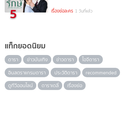
5
เรื่องย่อละคร
1 วันที่แล้ว
แท็กยอดนิยม
ดารา
ข่าวบันเทิง
ข่าวดารา
ไอจีดารา
อินสตราแกรมดารา
ประวัติดารา
recommended
ดูทีวีออนไลน์
ดาราเดลี่
เรื่องย่อ