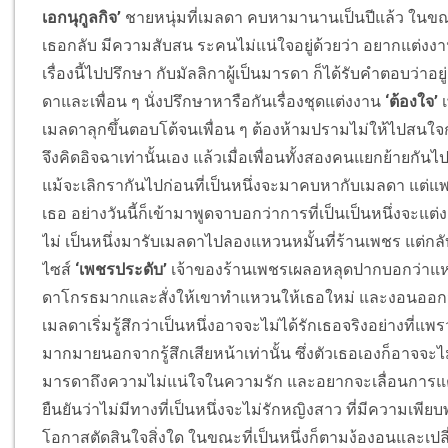
เอกนุกูลกิจ’
ชายหนุ่มที่เมลดา คบหามานานเป็นปีแล้ว ในขณะท
เธอกลับ มีความสับสน ระคนไม่แน่ใจอยู่ด้วยว่า อยากแต่งงานกั
เรื่องนี้ไปปรึกษา กับมัลลิกาผู้เป็นมารดา ก็ได้รับคำตอบว่าอยู
ดาและเพื่อน ๆ นั่งปรึกษาหารือกันเรื่องชุดแต่งงาน
‘ต้องใจ’
เ
เมลดาลุกขึ้นตอบโต้จนเพื่อน ๆ ต้องห้ามปรามไม่ให้ไปสนใจ
จึงคิดอิจฉาเท่านั้นเอง แล้วเมื่อเพื่อนทั้งสองคนแยกย้ายกันไ
แม้จะเลิกรากันไปก่อนที่เป็นหนึ่งจะมาคบหากับเมลดา แต่แพ
เธอ อย่างวันนี้ก็เข้ามาพูดจาบอกว่าการที่เป็นเป็นหนึ่งจะแต
ไม่ เป็นหนึ่งมารับเมลดาไปลองแหวนหมั้นที่ร้านเพชร แต่
ไซส์
‘เพชรประดับ’
เจ้าของร้านเพชรเผลอหลุดปากบอกว่าแหว
ดาโกรธมากและสั่งให้เขาทำแหวนให้เธอใหม่ และงอนออกจากร
เมลดาเริ่มรู้สึกว่าเป็นหนึ่งอาจจะไม่ได้รักเธอจริงอย่างที่
มากมายนอกจากรู้สึกเสียหน้าเท่านั้น ซึ่งตัวเธอเองก็อาจจะไม่
มารดาถึงความไม่แน่ใจในความรัก และอยากจะเลื่อนการแต
ยืนยันว่าไม่มีทางที่เป็นหนึ่งจะไม่รักหญิงสาว ที่มีความเพี
โอกาสตัดสินใจสิ่งใด ในขณะที่เป็นหนึ่งก็ตามง้องอนและเ