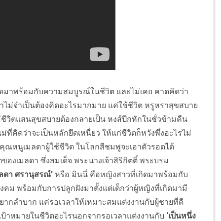
ิดมาพร้อมกับความสมบูรณ์ในชีวิต และไม่เคย คาดคิดว่า
งว่าไม่จำเป็นต้องคิดอะไรมากมาย แค่ใช้ชีวิต หรูหราสุขสบาย
ีชีวิตแสนสุขสบายต้องกลายเป็น หงส์ปีกหักในชั่วข้ามคืน
แม่ที่คิดว่าจะเป็นหลักยึดเหนี่ยว ให้แก่ชีวิตก็หวังพึ่งอะไรไม่
น คุณหนูเมลดาผู้ใช้ชีวิต ในโลกสีชมพูจะเอาตัวรอดได้
ีวิตของเมลดา ซึ่งสมเด็จ พระนางเจ้าสิริกิตติ์ พระบรม
มลดา ศรานุสรณ์’
หรือ มินนี่ คือหญิงสาวที่เกิดมาพร้อมกับ
คม พร้อมกับการปลูกฝังมาตั้งแต่เด็กว่าผู้หญิงที่เกิดมามี
ยยากลำบาก แค่รอเวลาให้เหมาะสมแต่งงานกับผู้ชายที่ดี
ไม่มีเป้าหมายในชีวิตอะไรนอกจากรอเวลาแต่งงานกับ
‘เป็นหนึ่ง