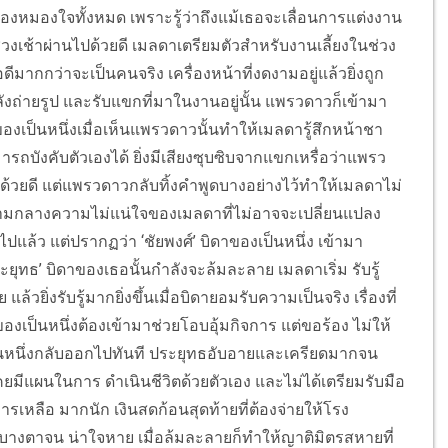
งหมองใจทั้งหมด เพราะรู้ว่าถึงแม้เธอจะเลื่อนการแต่งงาน
ช่วงเช้าผ่านไปด้วยดี เมลดาเตรียมตัวสำหรับงานเลี้ยงในช่วง
ดีมากกว่าจะเป็นคนจริง เครื่องหน้าที่งดงามอยู่แล้วยิ่งถูก
กำลังถ่ายรูป และรับแขกที่มาในงานอยู่นั้น แพรวดาวก็เข้ามา
องเป็นหนึ่งเมื่อเห็นแพรวดาวนั้นทำให้เมลดารู้สึกหน้าชา
รถบังคับตัวเองได้ ยิ่งมีเสียงซุบซิบจากแขกเหรื่อว่าแพรว
้วยดี แต่แพรวดาวกลับทิ้งคำพูดบางอย่างไว้ทำให้เมลดาไม่
ท่ามกลางความไม่แน่ใจของเมลดาที่ไม่อาจจะเปลี่ยนแปลง
ปแล้ว แต่ปรากฏว่า ‘ชัยพงศ์’ บิดาของเป็นหนึ่ง เข้ามา
ุทธ’ บิดาของเธอนั้นกำลังจะล้มละลาย เมลดาเริ่ม รับรู้
วยิ่งรับรู้มากยิ่งขึ้นเมื่อบิดายอมรับความเป็นจริง เรื่องที่
งเป็นหนึ่งต้องเข้ามาช่วยโอบอุ้มกิจการ แต่ขอร้อง ไม่ให้
ป็นหนึ่งกลับออกไปทันที ประยุทธอับอายและเครียดมากจน
คยมีแผนในการ ดำเนินชีวิตด้วยตัวเอง และไม่ได้เตรียมรับมือ
ารเหลือ มากนัก เงินสดก้อนสุดท้ายที่ต้องจ่ายให้โรง
างตาจน น่าใจหาย เมื่อล้มละลายก็ทำให้ญาติมิตรสหายที่