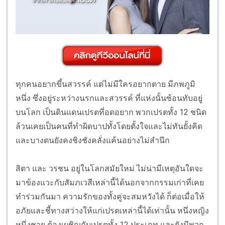
ทุกคนอยากขึ้นสวรรค์ แต่ไม่มีใครอยากตาย มีภพภูมิ
หนึ่ง ซึ่งอยู่ระหว่างนรกและสวรรค์ ที่แห่งนั้นซ้อนทับอยู่
บนโลก เป็นดินแดนเปรตที่อดอยาก พวกเปรตทั้ง 12 ชนิด
ล้วนเคยเป็นคนที่ทำผิดบาปทั้งโดยตั้งใจและไม่ทันยั้งคิด
และบางตนยังคงชิงชังคลั่งแค้นอย่างไม่สำนึก
สิตา และ วรชน อยู่ในโลกสมัยใหม่ ไม่น่ามีเหตุอันใดจะ
มาข้องแวะกับสัมภเวสีเหล่านี้ได้นอกจากกรรมเก่าที่เคย
ทำร่วมกันมา ความรักของทั้งคู่จะสมหวังได้ ก็ต่อเมื่อให้
อภัยและชี้ทางสว่างให้แก่เปรตเหล่านี้ได้เท่านั้น หนึ่งหญิง
หนึ่งชาย ต้องเผชิญกับเปรตทั้ง 12 ประเภท และยังมีพวก