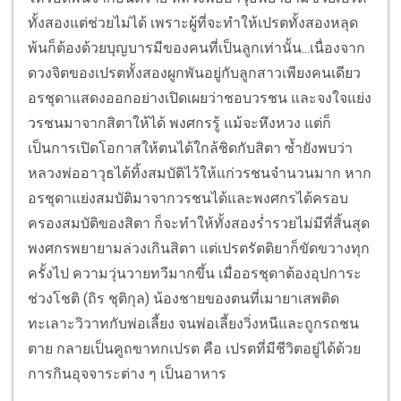
ทั้งสองแต่ช่วยไม่ได้ เพราะผู้ที่จะทำให้เปรตทั้งสองหลุด
พ้นก็ต้องด้วยบุญบารมีของคนที่เป็นลูกเท่านั้น...เนื่องจาก
ดวงจิตของเปรตทั้งสองผูกพันอยู่กับลูกสาวเพียงคนเดียว
อรชุดาแสดงออกอย่างเปิดเผยว่าชอบวรชน และจงใจแย่ง
วรชนมาจากสิตาให้ได้ พงศกรรู้ แม้จะหึงหวง แต่ก็
เป็นการเปิดโอกาสให้ตนได้ใกล้ชิดกับสิตา ซ้ำยังพบว่า
หลวงพ่ออาวุธได้ทิ้งสมบัติไว้ให้แก่วรชนจำนวนมาก หาก
อรชุดาแย่งสมบัติมาจากวรชนได้และพงศกรได้ครอบ
ครองสมบัติของสิตา ก็จะทำให้ทั้งสองร่ำรวยไม่มีที่สิ้นสุด
พงศกรพยายามล่วงเกินสิตา แต่เปรตรัตติยาก็ขัดขวางทุก
ครั้งไป ความวุ่นวายทวีมากขึ้น เมื่ออรชุดาต้องอุปการะ
ช่วงโชติ (ถิร ชุติกุล) น้องชายของตนที่เมายาเสพติด
ทะเลาะวิวาทกับพ่อเลี้ยง จนพ่อเลี้ยงวิ่งหนีและถูกรถชน
ตาย กลายเป็นคูถขาทกเปรต คือ เปรตที่มีชีวิตอยู่ได้ด้วย
การกินอุจจาระต่าง ๆ เป็นอาหาร