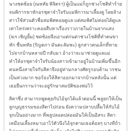
นางชดช้อย (ณหทัย พิจิตรา) ผู้เป็นแม่ก็ถูกช่วงโชติทำร้าย
จนพิการขาหักอรชุดาจำใจรับแม่พิการมาเลี้ยงดู โดยจ้าง
สาวใช้ส่วนตัวชื่อสมพิศคอยดูแล แต่สมพิศไม่ค่อยได้ดูแล
เท่าไหร่เพราะคอยสืบหาเรื่องราวภายในบ้านจากแสง
(จเร เชิญยิ้ม) ชดช้อยจึงเอาแต่ก่นด่าช่วงโชติที่ทำตนขา
หัก ชื่นหทัย (รัญดภา มันตะลัมพะ) ลูกสาวคนเล็กที่หาย
ไปจากบ้านหลายปี กลับมา อ้างว่าจะมาช่วยดูแลแม่
ทำให้อรชุดาจำใจรับน้องสาวเข้ามาอยู่ในบ้านเพิ่มขึ้นอีก
คนหนึ่งสายใจกับสิตาจึงอยู่ท่ามกลางศัตรูรอบด้าน วรชน
เป็นห่วงมาก ขอร้องให้สิตาออกมาจากบ้านหลังนั้น แต่
เธอยืนกรานว่าจะอยู่รักษาสมบัติของพ่อไว้
สิตาซึ่ง สามารถพูดคุยกับไอ้จุกได้แล้วตอนนี้ พลูยกให้เป็น
ลูกบุญธรรมของสิตาไปก่อน ยังความปลาบปลื้มให้กับไอ้
จุกเป็นอย่างมาก ที่พลูปลอดปล่อยมันให้เป็นอิสระ สิตา
เหมือนเลี้ยงหมาเอาไว้ตัวนึงไอ้จุกตามเธอต้อยๆ บางทีถ้า