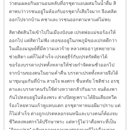
ว่าตนเผลอกินยานอนหลับที่อรชุดาแอบผสมในน้ำดื่ม สิ
ตาพบว่าวรชนอยู่ในห้องกับอรชุดาก็เสียใจมาก จึงเตลิด
ออกไปจากบ้าน คชาและวรชนออกตามหาแต่ไม่พบ
สิตาตัดสินใจเข้าไปในเมืองบังบด เปรตพ่อแม่ขอร้องให้
ออกไป แต่สิตาไม่ฟัง เธอขออยู่ในภพภูมิของเปรตดีกว่า
ในเมืองมนุษย์ที่มีความเลวร้าย หลวงพ่ออาวุธพยายาม
ช่วยสิตา แต่ก็ไม่สำเร็จ เปรตสุธีร์กับเปรตรัตติยาได้
ขอร้องบรรดาเปรตทั้งหลายให้ช่วยกำจัดคนชั่วออกไป
จากบ้านของตนในยามค่ำคืน บรรดาเปรตทั้งหลายจึงได้
มาชุมนุมกันที่บ้าน สายใจ พงศกร ชื่นหทัย โชติช่วง อรชุ
ดาและบรรดาคนรับใช้ต่างหวาดกลัวกันมาก จนต้องพา
กันไปหลบอยู่ในห้องพระ ต่างปิดหูเพราะได้ยินเสียงหวีด
ร้องโหยหวนแก้วหูแทบแตก อรชุดาหาหมอผีมาปราบ แต่
ก็ไม่สำเร็จ ต่างถูกเปรตหลอกจนหนีและบางคนก็ต้องจบ
ชีวิตลงพงศกรได้ปรึกษาพระ แต่หารู้ไม่ว่าคือพระที่เป็น
“ภิกษุเปรต” กลับหลอกหลอนพงศกรจนหนีไปเกือบตาย