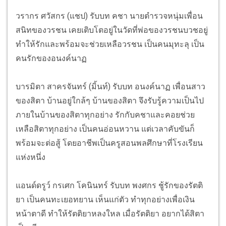
วรากร ศวัสกร (แชป) รับบท คชา นายตำรวจหนุ่มเพื่อน
สนิทของวรชน เคยเติบโตอยู่ในวัดที่พ่อของวรชนบวชอยู่
ทำให้รักและพร้อมจะช่วยเหลือวรชน เป็นคนมุทะลุ เป็น
คนรักของอนงค์นาฏ
บารมิตา สาครจันทร์ (มิ้นท์) รับบท อนงค์นาฏ เพื่อนสาว
ของสิตา บ้านอยู่ใกล้ๆ บ้านของสิตา จึงรับรู้ความเป็นไป
ภายในบ้านของสิตาทุกอย่าง รักกับคชาและคอยช่วย
เหลือสิตาทุกอย่าง เป็นคนอ่อนหวาน แต่เวลาคับขันก็
พร้อมจะต่อสู้ โดยอาชีพเป็นครูสอนพลศึกษาที่โรงเรียน
แห่งหนึ่ง
แอนด์ดรูว์ กรเศก โคนินทร์ รับบท พงศกร ชู้รักของรัตติ
ยา เป็นคนทะเยอทยาน เห็นแก่ตัว ทำทุกอย่างเพื่อเงิน
หน้าตาดี ทำให้รัตติยาหลงใหล เมื่อรัตติยา อยากได้สิตา