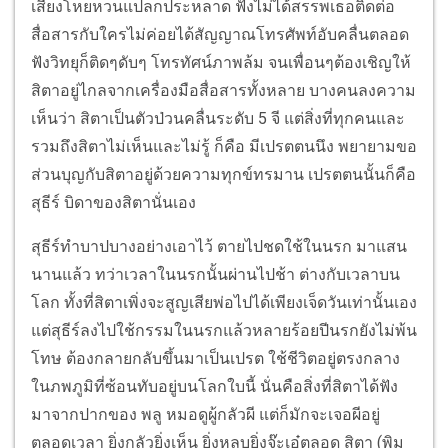
เสียงโหยหวนแปลกประหลาด ฟังไม่ได้สรรพเธอติดต่อ
สื่อสารกับใครไม่ค่อยได้สัญญาณโทรศัพท์อับคลื่นตลอด
ฟังวิทยุก็ติดๆดับๆ โทรทัศน์ภาพล้ม จนเพื่อนๆต้องเชิญให้
สิตาอยู่ไกลจากเครื่องมือสื่อสารทั้งหลาย บางคนลงความ
เห็นว่า สิตาเป็นตัวป่วนคลื่นระดับ 5 จี แต่สิ่งที่ทุกคนและ
รวมถึงสิตาไม่เห็นและไม่รู้ ก็คือ มีเปรตตนนึง พยายามขอ
ส่วนบุญกับสิตาอยู่ด้วยความทุกข์ทรมาน เปรตตนนั้นก็คือ
สุธีร์ บิดาของสิตานั่นเอง
สุธีร์ทำบาปบางอย่างเอาไว้ ตายไปชดใช้ในนรก มาแสน
นานแล้ว ทว่าเวลาในนรกนั้นผ่านไปช้า ต่างกับเวลาบน
โลก ทั้งที่สิตาเพิ่งจะสูญเสียพ่อไปได้เพียงเจ็ดวันเท่านั้นเอง
แต่สุธีร์ลงไปใช้กรรมในนรกแล้วหลายร้อยปีนรกยังไม่พ้น
โทษ ต้องกลายกลับขึ้นมาเป็นเปรต ใช้ชีวิตอยู่ตรงกลาง
ในภพภูมิที่ซ้อนทับอยู่บนโลกใบนี้ นั่นคือสิ่งที่สิตาได้ฟัง
มาจากปากของ พลู หมอดูผู้กลัวผี แต่ก็มักจะเจอผีอยู่
ตลอดเวลา ยิ่งกลัวยิ่งเห็น ยิ่งหลบยิ่งจ๊ะเอ๋ตลอด สิตา (พิม