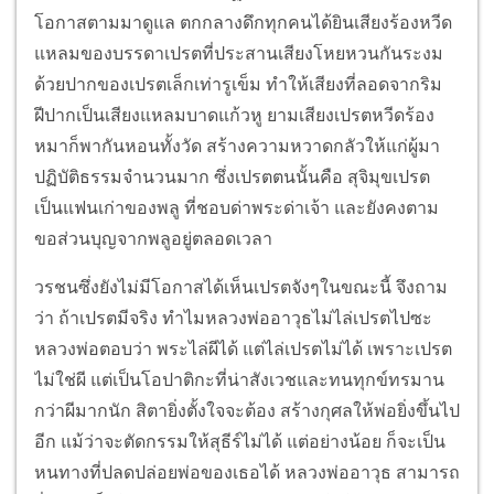
โอกาสตามมาดูแล ตกกลางดึกทุกคนได้ยินเสียงร้องหวีด
แหลมของบรรดาเปรตที่ประสานเสียงโหยหวนกันระงม
ด้วยปากของเปรตเล็กเท่ารูเข็ม ทำให้เสียงที่ลอดจากริม
ฝีปากเป็นเสียงแหลมบาดแก้วหู ยามเสียงเปรตหวีดร้อง
หมาก็พากันหอนทั้งวัด สร้างความหวาดกลัวให้แก่ผู้มา
ปฏิบัติธรรมจำนวนมาก ซึ่งเปรตตนนั้นคือ สุจิมุขเปรต
เป็นแฟนเก่าของพลู ที่ชอบด่าพระด่าเจ้า และยังคงตาม
ขอส่วนบุญจากพลูอยู่ตลอดเวลา
วรชนซึ่งยังไม่มีโอกาสได้เห็นเปรตจังๆในขณะนี้ จึงถาม
ว่า ถ้าเปรตมีจริง ทำไมหลวงพ่ออาวุธไม่ไล่เปรตไปซะ
หลวงพ่อตอบว่า พระไล่ผีได้ แต่ไล่เปรตไม่ได้ เพราะเปรต
ไม่ใช่ผี แต่เป็นโอปาติกะที่น่าสังเวชและทนทุกข์ทรมาน
กว่าผีมากนัก สิตายิ่งตั้งใจจะต้อง สร้างกุศลให้พ่อยิ่งขึ้นไป
อีก แม้ว่าจะตัดกรรมให้สุธีร์ไม่ได้ แต่อย่างน้อย ก็จะเป็น
หนทางที่ปลดปล่อยพ่อของเธอได้ หลวงพ่ออาวุธ สามารถ