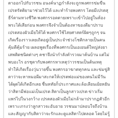
ตาออกไปกับวรชน อนงค์นาฏกำลังจะถูกพงศกรข่มขืน
เปรตรัตติยามาช่วยไว้ได้ และทำร้ายพงศกร โดยมีเปรตสุ
ธีร์ตามทวงชีวิต พงศกรรอดตายเพราะเข้าไปอยู่ในห้อง
พระได้เสียก่อน พงศกรจึงจำเป็นต้องหาของดีมาปราบ
เปรตสองผัวเมียให้ได้ พงศกรใช้ไสยศาสตร์ผิดๆถูกๆ จน
เกิดเรื่องราวเลยเถิดอยู่เป็นประจำช่วงโชติกลายเป็นคน
คุ้มดีคุ้มร้าย เผลอพูดเรื่องที่พงศกรเป็นเอเยนต์ใหญ่ส่งยา
เสพติดชนิดต่างๆ คชาจึงนำกำลังตำรวจมาค้นบ้าน แต่ไม่
พบอะไร อรชุดากับพงศกรหาเหตุว่าวรชนเป็นต้นเหตุ
ทำให้เกิดเรื่องวุ่นวายขึ้น พงศกรอาฆาตทุกคน และข่มขู่สิ
ตาว่าจะหาหมอผีมาสะกดให้เปรตพ่อแม่ของตนไม่มีวัน
ได้ผุดได้เกิดอีกเลย ชื่นหทัยก็ประกาศและล้อเลียนเย้ยหยัน
ว่าสิตามีพ่อแม่เป็นเปรต สิตาเป็นลูกสาวเปรต ข่าวเริ่ม
แพร่ไปในวงกว้าง เปรตสองผัวเมียไม่กล้ามาปรากฏตัวอีก
เพราะเกรงว่าลูกสาวจะอับอาย วรชนมาปลอบใจถึงบ้าน
และสัญญากับสิตาว่าจะรักและดูแลสิตาไปตลอด โดยไม่รู้