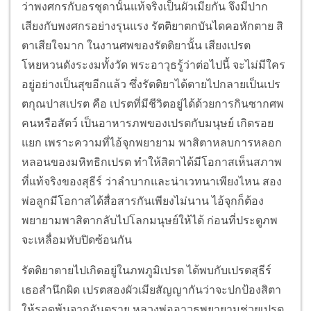
ว่าพงศกรกับอรชุดานั้นแท้จริงเป็นผัวเมียกัน จึงมีปาก
เสียงกับพงศกรอย่างรุนแรง รัตติยาตกบันไดคอหักตาย สิ
ตาเสียใจมาก ในงานศพของรัตติยานั้น เสียงเปรต
โหยหวนดังระงมทั้งวัด พระอาวุธรู้ว่าต่อไปนี้ จะไม่มีใคร
อยู่อย่างเป็นสุขอีกแล้ว ซึ่งรัตติยาได้ตายไปกลายเป็นเปร
ตกุณปาสเปรต คือ เปรตที่มีชีวิตอยู่ได้ด้วยการกินซากศพ
คนหรือสัตว์ เป็นอาหารภพของเปรตกับมนุษย์ เกิดรอย
แยก เพราะความที่ไอ้จุกพยายาม พาสิตาหลบการหลอก
หลอนของมหิทธิกเปรต ทำให้สิตาได้มีโอกาสเห็นสภาพ
ที่แท้จริงของสุธีร์ ว่าลำบากและน่าเวทนาเพียงไหน สอง
พ่อลูกมีโอกาสได้สื่อสารกันเพียงไม่นาน ไอ้จุกก็ต้อง
พยายามพาสิตากลับไปโลกมนุษย์ให้ได้ ก่อนที่ประตูภพ
จะเหลื่อมทับปิดซ้อนกัน
รัตติยาตายไปเกิดอยู่ในภพภูมิเปรต ได้พบกับเปรตสุธีร์
เธอสำนึกผิด เปรตสองผัวเมียสัญญากันว่าจะปกป้องสิตา
ให้รอดพ้นจากอันตราย หลวงพ่ออาวุธพยายามช่วยเปรต