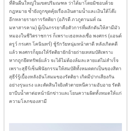
ที่ดินผืนใหญ่ในเขตปริมณฑล ว่าได้มาโดยมิชอบด้วย
กฎหมาย ซ้ำยังถูกขุดคุ้ยเรื่องเงินตามน้ำและเงินใต้โต๊ะ
อีกหลายรายการรัตติยา (อภิรดี ภวภูตานนท์ ณ
มหาสารคาม) ผู้เป็นภรรยาคือตัวการที่ผลักดันให้สามีมัว
หมองในชีวิตราชการ ก็เพราะเธอหลงเชื่อ พงศกร (แอนด์
ดรูว์ กรเศก โคนินทร์) ชู้รักวัยหนุ่มหน้าตาดี หลังเกิดคดี
แล้ว พงศกรก็ยุยงให้รัตติยายักย้ายถ่ายเทสมบัติเพราะ
หากถูกยึดทรัพย์แล้ว จะได้ไม่ต้องล้มละลายแต่ไม่สำเร็จ
เพราะสุธีร์เซ็นพินัยกรรมให้สมบัติทั้งหมดตกเป็นของสิตา
สุธีร์รู้เบื้องหลังอันโสมมของรัตติยา เกิดมีปากเสียงกัน
อย่างรุนแรง และตัดสินใจยิงตัวตายหนีความอับอาย รัตติ
ยาบีบน้ำตาต่อหน้านักข่าวและโยนความผิดทั้งหมดให้แก่
ความโลภของสามี