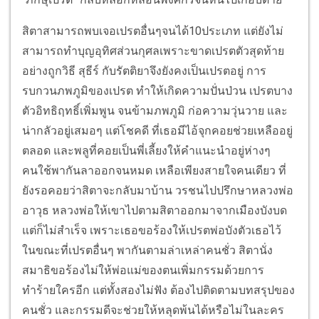
สิตาสามารถพบเจอเปรตอื่นๆจนได้10ประเภท แต่ยังไม่
สามารถทำบุญอุทิศส่วนกุศลเพราะขาดเปรตตัวสุดท้าย
อย่างถูกวิธี สุธีร์ กับรัตติยาจึงยังคงเป็นเปรตอยู่ การ
รบกวนภพภูมิของเปรต ทำให้เกิดความปั่นป่วน เปรตบาง
ตัวอิทธิฤทธิ์เพิ่มพูน จนข้ามภพภูมิ ก่อความวุ่นวาย และ
น่ากลัวอยู่เสมอๆ แต่โชคดี ที่เธอมีไอ้จุกคอยช่วยเหลืออยู่
ตลอด และพลูที่คอยเป็นพี่เลี้ยงให้คำแนะนำอยู่ห่างๆ
คนใช้พากันลาออกจนหมด เหลือเพียงสายใจคนเดียว ที่
ยังรอคอยว่าสิตาจะกลับมาบ้าน วรชนไปปรึกษาหลวงพ่อ
อาวุธ หลวงพ่อให้เขาไปตามสิตาออกมาจากเมืองบังบด
แต่ก็ไม่สำเร็จ เพราะเธอขอร้องให้เปรตพ่อบังตัวเธอไว้
ในขณะที่เปรตอื่นๆ พากันตามล่าเหล่าคนชั่ว สิตานั่ง
สมาธิขอร้องไม่ให้พ่อแม่ของตนเพิ่มกรรมด้วยการ
ทำร้ายใครอีก แต่ทั้งสองไม่ฟัง ต้องไปติดตามบทสรุปของ
คนชั่ว และกรรมดีจะช่วยให้หลุดพ้นได้หรือไม่ในละคร