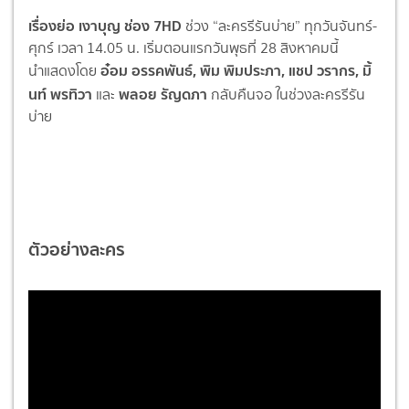
เรื่องย่อ เงาบุญ ช่อง 7HD
ช่วง “ละครรีรันบ่าย” ทุกวันจันทร์-
ศุกร์ เวลา 14.05 น. เริ่มตอนแรกวันพุธที่ 28 สิงหาคมนี้
อ๋อม อรรคพันธ์, พิม พิมประภา, แชป วรากร, มิ้
นำแสดงโดย
นท์ พรทิวา
พลอย รัญดภา
และ
กลับคืนจอ ในช่วงละครรีรัน
บ่าย
ตัวอย่างละคร