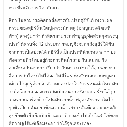
เธอ ที่จะจัดการสิตากันแน่
สิตา ไม่สามารถติดต่อสื่อสารกับเปรตสุธีร์ได้ เพราะผล
กรรมของสุธีร์นั้นใหญ่หลวงนัก พลู (ชาญณรงค์ ขันที
ท้าว) ล่วงรู้มาว่า ถ้าสิตาสามารถทำบุญอุทิศส่วนกุศลระบุ
เปรตได้ครบทั้ง 12 ประเภท ผลบุญจึงจะตกถึงสุธีร์ให้พ้น
จากการเป็นเปรตได้ สุธีร์นั้นเป็นเปรตที่น่าเวทนามาก ปะ
ทังความหิวโหยอยู่ด้วยการกินน้ำลาย กินเสมหะ กิน
อาเจียนเป็นอาหาร เรียกว่า วันตาสะเปรต ไอ้จุก พยายาม
สื่อสารกับใครก็ไม่ได้ผล ไม่มีใครเห็นมันนอกจากพลูคน
เดียว ไอ้จุกรู้ดีว่า ถ้าสิตาตกลงปลงใจกับวรชนเมื่อไหร่ มัน
จะถือโอกาส จองการเกิดเป็นคนอีกครั้ง บ่อยครั้งที่ไอ้จุก
ว่างจากก่อเรื่องก็จะไปหมั่นว่ายน้ำ พลูสงสัยว่าทำไมไอ้
จุกตัวเปียก มันบอกซ้อมว่ายน้ำ เพราะมันต้อง ว่ายแข่งกับ
ลูกอ๊อดตัวอื่นอีกเป็นล้านดวง ถ้าจะเข้าไปเกิดในรังไข่ของ
สิตา พลูได้แต่เอือมระอา ว่าไอ้จุกเลอะเทอะ