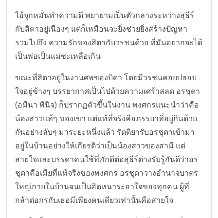
ไอ้จุกหมั่นทำความดี พยายามเป็นตัวกลางระหว่างสุธีร์
กับสิตาอยู่เนืองๆ แต่ก็เหมือนจะยิ่งช่วยยิ่งสร้างปัญหา
รวมไปถึง ความรักของสิตากับวรชนด้วย ที่มันอยากจะได้
เป็นพ่อเป็นแม่ซะเหลือเกิน
ขณะที่สิตาอยู่ในงานศพของบิดา โดยมีวรชนคอยปลอบ
ใจอยู่ข้างๆ บรรยากาศเป็นไปด้วยความเศร้าสลด อรชุดา
(อมีนา พินิจ) ก็ปรากฏตัวขึ้นในงาน พงศกรแนะนำว่าคือ
น้องสาวแท้ๆ ของเขา แต่แท้ที่จริงคือภรรยาที่อยู่กินด้วย
กันอย่างลับๆ มาระยะหนึ่งแล้ว รัตติยารับอรชุดาเข้ามา
อยู่ในบ้านอย่างให้เกียรติว่าเป็นน้องสาวของสามี แต่
สายใจและบรรดาคนใช้ที่ภักดีต่อสุธีร์ต่างรับรู้กันดีว่าอร
ชุดาคือเมียที่แท้จริงของพงศกร อรชุดาวางอำนาจบาตร
ใหญ่ภายในบ้านจนเป็นอิดหนาระอาใจของทุกคน ผู้ที่
กล้าต่อกรกับเธอมีเพียงคนเดียวเท่านั้นคือสายใจ