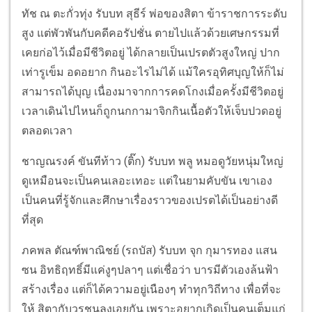
ทัช ณ ตะกั่วทุ่ง รับบท สุธีร์ พ่อของสิตา ข้าราชการระดับ
สูง แต่พัวพันกับคดีคอรัปชั่น ตายไปแล้วด้วยเศษกรรมที่
เคยก่อไว้เมื่อมีชีวิตอยู่ ได้กลายเป็นเปรตตัวสูงใหญ่ ปาก
เท่ารูเข็ม อดอยาก กินอะไรไม่ได้ แม้ใครอุทิศบุญให้ก็ไม่
สามารถได้บุญ เนื่องมาจากการคดโกงเมื่อครั้งมีชีวิตอยู่
เวลาเดินไปไหนก็ถูกนกกามาจิกกินเนื้อตัวให้เจ็บปวดอยู่
ตลอดเวลา
ชาญณรงค์ ขันทีท้าว (ติ๊ก) รับบท พลู หมอดูวัยหนุ่มใหญ่
ดูเหมือนจะเป็นคนเลอะเทอะ แต่ในยามคับขัน เขาเอง
เป็นคนที่รู้จักและศึกษาเรื่องราวของเปรตได้เป็นอย่างดี
ที่สุด
ภคพล ตัณฑ์พาณิชย์ (รถบัส) รับบท จุก กุมารทอง แสน
ซน อิทธิฤทธิ์มีแค่งูๆปลาๆ แต่เชื่อว่า บารมีตัวเองล้นฟ้า
สร้างเรื่อง แต่ก็ได้ความอยู่เนืองๆ ทำทุกวิถีทาง เพื่อที่จะ
ให้ สิตากับวรชนลงเอยกัน เพราะอยากเกิดเป็นคนเต็มแก่