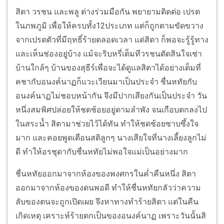
สิตา วรชน และพลู ต่างร่วมมือกัน พยายามติดต่อ เปรต
ในภพภูมิ เพื่อให้ครบทั้ง12ประเภท แต่ก็ถูกตามขัดขวาง
จากเปรตตัวที่มีฤทธิ์ร้ายตลอดเวลา แต่สิตา ก็พอจะรู้รู้ทาง
และเห็นช่องอยู่บ้าง แม้จะริบหรี่เต็มทีวรชนตัดสินใจเช่า
บ้านใกล้ๆ บ้านของสุธีร์เพื่อจะได้ดูแลสิตาได้อย่างเต็มที่
คชากับอนงค์นาฏก็แวะเวียนมาเป็นประจำ ชื่นหทัยกับ
อนงค์นาฏไม่ชอบหน้ากัน จึงมีปากเสียงกันเป็นประจำ วัน
หนึ่งสมพิศปล่อยให้ชดช้อยอยู่ตามลำพัง จนเกือบตกลงไป
ในสระน้ำ สิตามาช่วยไว้ได้ทัน ทำให้ชดช้อยซาบซึ้งใจ
มาก และคอยพูดเตือนสติลูกๆ นางเสียใจที่นางเลี้ยงลูกไม่
ดี ทำให้อรชุดากับชื่นหทัยไม่พอใจแม่เป็นอย่างมาก
ชื่นหทัยออกมาจากห้องของพงศกรในค่ำคืนหนึ่ง สิตา
ออกมาจากห้องของตนพอดี ทำให้ชื่นหทัยกลัวว่าความ
ลับของตนจะถูกเปิดเผย จึงหาทางทำร้ายสิตา แต่ในคืน
เกิดเหตุ เคราะห์ร้ายตกเป็นของอนงค์นาฏ เพราะวันนั้นสิ