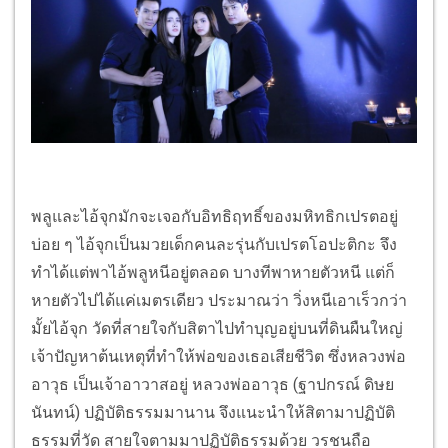
พลูและไอ้จุกมักจะเจอกับอิทธิฤทธิ์ของมหิทธิกเปรตอยู่
บ่อย ๆ ไอ้จุกเป็นมวยเด็กคนละรุ่นกับเปรตโอปะติกะ จึง
ทำได้แต่พาไอ้พลูหนีอยู่ตลอด บางทีพาหายตัวหนี แต่ก็
หายตัวไปได้แค่เมตรเดียว ประมาณว่า วิ่งหนีเอาเร็วกว่า
มั้ยไอ้จุก วัดที่สายใจกับสิตาไปทำบุญอยู่บนที่ดินผืนใหญ่
เจ้าปัญหาต้นเหตุที่ทำให้พ่อของเธอเสียชีวิต ซึ่งหลวงพ่อ
อาวุธ เป็นเจ้าอาวาสอยู่ หลวงพ่ออาวุธ (ฐาปกรณ์ ดิษย
นันทน์) ปฏิบัติธรรมมานาน จึงแนะนำให้สิตามาปฏิบัติ
ธรรมที่วัด สายใจตามมาปฏิบัติธรรมด้วย วรชนถือ