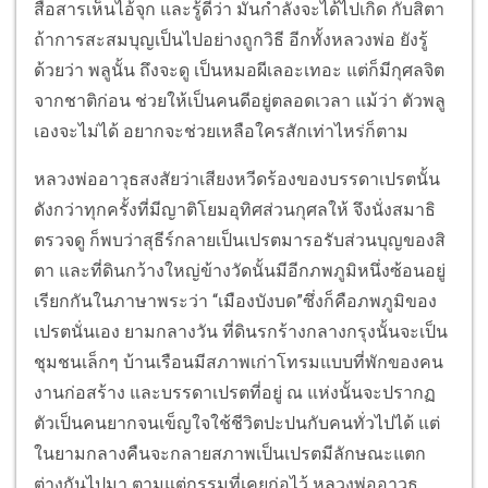
สื่อสารเห็นไอ้จุก และรู้ดีว่า มันกำลังจะได้ไปเกิด กับสิตา
ถ้าการสะสมบุญเป็นไปอย่างถูกวิธี อีกทั้งหลวงพ่อ ยังรู้
ด้วยว่า พลูนั้น ถึงจะดู เป็นหมอผีเลอะเทอะ แต่ก็มีกุศลจิต
จากชาติก่อน ช่วยให้เป็นคนดีอยู่ตลอดเวลา แม้ว่า ตัวพลู
เองจะไม่ได้ อยากจะช่วยเหลือใครสักเท่าไหร่ก็ตาม
หลวงพ่ออาวุธสงสัยว่าเสียงหวีดร้องของบรรดาเปรตนั้น
ดังกว่าทุกครั้งที่มีญาติโยมอุทิศส่วนกุศลให้ จึงนั่งสมาธิ
ตรวจดู ก็พบว่าสุธีร์กลายเป็นเปรตมารอรับส่วนบุญของสิ
ตา และที่ดินกว้างใหญ่ข้างวัดนั้นมีอีกภพภูมิหนึ่งซ้อนอยู่
เรียกกันในภาษาพระว่า “เมืองบังบด”ซึ่งก็คือภพภูมิของ
เปรตนั่นเอง ยามกลางวัน ที่ดินรกร้างกลางกรุงนั้นจะเป็น
ชุมชนเล็กๆ บ้านเรือนมีสภาพเก่าโทรมแบบที่พักของคน
งานก่อสร้าง และบรรดาเปรตที่อยู่ ณ แห่งนั้นจะปรากฏ
ตัวเป็นคนยากจนเข็ญใจใช้ชีวิตปะปนกับคนทั่วไปได้ แต่
ในยามกลางคืนจะกลายสภาพเป็นเปรตมีลักษณะแตก
ต่างกันไปมา ตามแต่กรรมที่เคยก่อไว้ หลวงพ่ออาวุธ