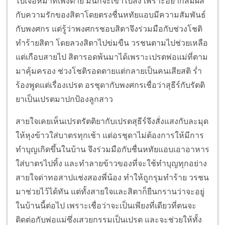
ไปเจอหมาที่เพิ่งตาย มันก็จะเข้าไปสิง เพราะอยากสัมผัส
กับความรักของสิตาโดยตรงชื่นหทัยแอบมีความสัมพันธ์
กับพงศกร แต่รู้ว่าพงศกรชอบสิตาจึงร่วมมือกับช่วงโชติ
ทำร้ายสิตา โดยลวงสิตาไปข่มขืน วรชนตามไปช่วยเหลือ
แต่เกือบสายไป สิตารอดพ้นมาได้เพราะเปรตพ่อแม่ที่ตาม
มาคุ้มครอง ช่วงโชติรอดตายแต่กลายเป็นคนเสียสติ ร่ำ
ร้องพูดแต่เรื่องเปรต อรชุดากับพงศกรเชื่อว่าสุธีร์กับรัตติ
ยาเป็นเปรตมาปกป้องลูกสาว
สายใจเคยเห็นเปรตรัตติยากับเปรตสุธีร์จึงสั่งแสงกับละมุด
ให้หุงข้าวใส่บาตรทุกเช้า แต่อรชุดาไม่ต้องการให้มีการ
ทำบุญเกิดขึ้นในบ้าน จึงร่วมมือกับชื่นหทัยแอบเอาอาหาร
ใส่บาตรไปทิ้ง และทำลายข้าวของที่จะใช้ทำบุญทุกอย่าง
สายใจด่าทอสาปแช่งสองพี่น้อง ทำให้ถูกรุมทำร้าย วรชน
มาช่วยไว้ได้ทัน แต่ทั้งสายใจและสิตาก็ยืนกรานว่าจะอยู่
ในบ้านนี้ต่อไป เพราะเชื่อว่าจะเป็นเพียงที่เดียวที่ตนจะ
ติดต่อกับพ่อแม่ซึ่งเสวยกรรมเป็นเปรต และจะช่วยให้ทั้ง