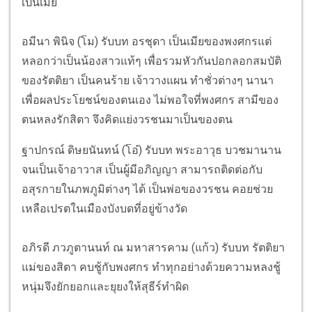
เป็นเมีย
อมีนา พินิจ (โม) รับบท อรชุดา เป็นเมียของพงศกรแต่
หลอกว่าเป็นน้องสาวแท้ๆ เพื่อรวมหัวกันปอกลอกสมบัติ
ของรัตติยา เป็นคนร้าย เจ้าวางแผน ทำชั่วต่างๆ นานา
เพื่อผลประโยชน์ของตนเอง ไม่พอใจที่พงศกร สามีของ
ตนหลงรักสิตา จึงคิดแย่งวรชนมาเป็นของตน
ฐาปกรณ์ ดิษยนันทน์ (โอ๋) รับบท พระอาวุธ บวชมานาน
จนเป็นเจ้าอาวาส เป็นผู้มีอภิญญา สามารถติดต่อกับ
อสุรกายในภพภูมิต่างๆ ได้ เป็นพ่อของวรชน คอยช่วย
เหลือเปรตในเมืองบังบดที่อยู่ข้างวัด
อภิรดี ภวภูตานนท์ ณ มหาสารคาม (แก้ว) รับบท รัตติยา
แม่ของสิตา คบชู้กับพงศกร ทำทุกอย่างด้วยความหลงชู้
หนุ่มจึงยักยอกและยุยงให้สุธีร์ทำผิด