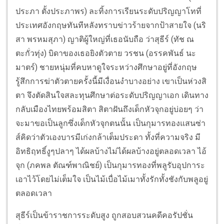
ประภา ตั้งประภาพร) ละทิ้งการเรียนระดับปริญญาโทที่
ประเทศอังกฤษทันทีหลังทราบข่าวร้ายจากป้าสายใจ (นริ
สา พรหมสุภา) ญาติผู้ใหญ่ที่เธอนับถือ ว่าสุธีร์ (ทัช ณ
ตะกั่วทุ่ง) บิดาของเธอยิงตัวตาย วรชน (อรรคพันธ์ นะ
มาตร์) ชายหนุ่มที่คบหาดูใจระหว่างศึกษาอยู่ที่อังกฤษ
รู้สึกการฆ่าตัวตายครั้งนี้มีเงื่อนงำบางอย่าง เขาเป็นห่วงสิ
ตา จึงตัดสินใจสละทุนศึกษาต่อระดับปริญญาเอก เดินทาง
กลับเมืองไทยพร้อมสิตา สิตาฝันถึงเด็กหัวจุกอยู่บ่อยๆ ว่า
จะมาขอเป็นลูกซึ่งเด็กหัวจุกตนนั้น เป็นกุมารทองแสนซ่า
ส์คิดว่าตัวเองบารมีเก่งกล้าเต็มประดา ทั้งที่ความจริง มี
อิทธิฤทธิ์งูๆปลาๆ ได้ผลบ้างไม่ได้ผลบ้างอยู่ตลอดเวลา ไอ้
จุก (ภคพล ตัณฑ์พาณิชย์) เป็นกุมารทองที่พลูรับอุปการะ
เอาไว้โดยไม่เต็มใจ เป็นไม้เบื่อไม้เมาทั้งรักทั้งชังกับพลูอยู่
ตลอดเวลา
สุธีร์เป็นข้าราชการระดับสูง ถูกสอบสวนคดีคอรัปชั่น