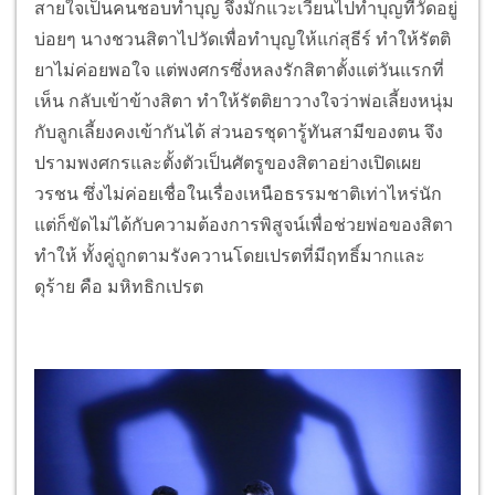
สายใจเป็นคนชอบทำบุญ จึงมักแวะเวียนไปทำบุญที่วัดอยู่
บ่อยๆ นางชวนสิตาไปวัดเพื่อทำบุญให้แก่สุธีร์ ทำให้รัตติ
ยาไม่ค่อยพอใจ แต่พงศกรซึ่งหลงรักสิตาตั้งแต่วันแรกที่
เห็น กลับเข้าข้างสิตา ทำให้รัตติยาวางใจว่าพ่อเลี้ยงหนุ่ม
กับลูกเลี้ยงคงเข้ากันได้ ส่วนอรชุดารู้ทันสามีของตน จึง
ปรามพงศกรและตั้งตัวเป็นศัตรูของสิตาอย่างเปิดเผย
วรชน ซึ่งไม่ค่อยเชื่อในเรื่องเหนือธรรมชาติเท่าไหร่นัก
แต่ก็ขัดไม่ได้กับความต้องการพิสูจน์เพื่อช่วยพ่อของสิตา
ทำให้ ทั้งคู่ถูกตามรังควานโดยเปรตที่มีฤทธิ์มากและ
ดุร้าย คือ มหิทธิกเปรต