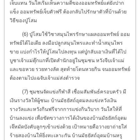
เจ็บแทน วันใสเริ่มเห็นความดีของออมทรัพย์แต่ยังปาก
แข็ง ออมทรัพย์เจ็บตัวฟรี ต้องกลับไปรักษาตัวที่บ้านด้วย
วิธีของปู่โสม
(6) ปู่โสมใช้วิชาสมุนไพรรักษาแผลออมทรัพย์ ออม
ทรัพย์ได้ไอเดีย ลงมือปลูกสมุนไพรและทำน้ำสมุนไพร
ขาย แบ่งกำไรให้ปู่โสมไปลงทุน แต่ปู่กลับเอาเงินที่ได้ไป
บูชาเจ้าแม่ตุ๊กแกที่เปิดสำนักอยู่ในชุมชน หวังจีบเจ้าแม่
และขอหวย รวยทางลัด สุดท้ายโดนหวยกิน จนออมทรัพย์
ต้องตามไปแฉจับเจ้าแม่ส่งตำรวจ
(7) ชุมชนจัดแข่งกีฬาสี เชื่อมสัมพันธ์ครอบครัว มี
เงินรางวัลให้ผู้ชนะ บ้านมัธยัสถ์อุดมลงแข่งหวังเงิน
รางวัลและหวังกินฟรีจากการแข่งกินวิบาก วันใสให้ที่
บ้านลงแข่ง เพื่อขัดขวางการได้เงินของบ้านมัธยัสถ์อุดม
เจ๊หมัดบังคับลูกๆเข้าแข่งด้วย เป้าหมายคือวางยาถ่ายใส่
ร้ายสองบ้านให้ยิ่งทะเลาะกัน บ้านมัธยัสถ์อุดมบ้านหรู