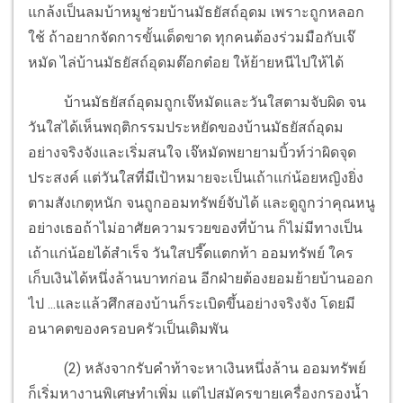
แกล้งเป็นลมบ้าหมูช่วยบ้านมัธยัสถ์อุดม เพราะถูกหลอก
ใช้ ถ้าอยากจัดการขั้นเด็ดขาด ทุกคนต้องร่วมมือกับเจ๊
หมัด ไล่บ้านมัธยัสถ์อุดมต๊อกต๋อย ให้ย้ายหนีไปให้ได้
บ้านมัธยัสถ์อุดมถูกเจ๊หมัดและวันใสตามจับผิด จน
วันใสได้เห็นพฤติกรรมประหยัดของบ้านมัธยัสถ์อุดม
อย่างจริงจังและเริ่มสนใจ เจ๊หมัดพยายามบิ้วท์ว่าผิดจุด
ประสงค์ แต่วันใสที่มีเป้าหมายจะเป็นเถ้าแก่น้อยหญิงยิ่ง
ตามสังเกตุหนัก จนถูกออมทรัพย์จับได้ และดูถูกว่าคุณหนู
อย่างเธอถ้าไม่อาศัยความรวยของที่บ้าน ก็ไม่มีทางเป็น
เถ้าแก่น้อยได้สำเร็จ วันใสปรี๊ดแตกท้า ออมทรัพย์ ใคร
เก็บเงินได้หนึ่งล้านบาทก่อน อีกฝ่ายต้องยอมย้ายบ้านออก
ไป ...และแล้วศึกสองบ้านก็ระเบิดขึ้นอย่างจริงจัง โดยมี
อนาคตของครอบครัวเป็นเดิมพัน
(2) หลังจากรับคำท้าจะหาเงินหนึ่งล้าน ออมทรัพย์
ก็เริ่มหางานพิเศษทำเพิ่ม แต่ไปสมัครขายเครื่องกรองน้ำ