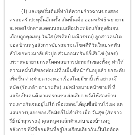
(1) และจุดเริ่มต้นที่ทำให้ความร้าวฉานของสอง
ครอบครัวปะทุขึ้นอีกครั้ง เกิดขึ้นเมื่อ ออมทรัพย์ พยายาม
จะทอดไข่กลางแดดบนถนนเพื่อประหยัดแก๊สหุงต้มจน
เกือบถูกคุณหนู วันใส (ศรศิลป์ มณีวรรณ) ลูกสาวคนโต
ของ บ้านหรูอลังการขับรถมาชนโชคดีที่วันใสเบรคทัน
หัวโขกพวงมาลัยหัวปูด ส่วนออมทรัพย์ก็เสียไข่ (ทอด)
เพราะพยายามกระโดดหลบการปะทะกันของทั้งคู่ ทำให้
ความหมั่นไส้ของพ่อแม่ที่เหม็นขี้หน้ากันอยู่แล้ว ยกระดับ
เพิ่มขึ้น ต่างฝ่ายต่างจะเอาเรื่องโดยมีขาบิ้วท์ อย่าง เจ๊
หมัด (รัดเกล้า อามระดิษ) แม่หม้ายนายหน้าขายที่ ที่
แสร้งเป็นคนดี มาแทรกแซง ส่อเสียด หวังให้สองบ้าน
ทะเลาะกันจนอยู่ไม่ได้ เพื่อเธอจะได้ฮุบซื้อบ้านไว้เอง แต่
แผนการยุแยงของเจ๊หมัดก็ไม่สำเร็จ เมื่อ วันสุข (ภัทราว
รีย์ เบ้าสุวรรณ) คุณหนูคนเล็กตัวแสบ ของบ้านหรู
อลังการ ที่มีพี่ออมสินที่อยู่โรงเรียนเดียวกันเป็นไอด้อล