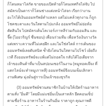
ก็โดนหมาไล่กัด ขายของเปิดท้ายก็โดนเทศกิจไล่จับ ไป
สมัครเป็นดาราก็โดนช่างแต่งหน้าไล่จก เรียกว่างาน
อะไรได้เงินออมทรัพย์ทำแหลก แต่ไม่แคล้วทุกงาน ก็ถูก
โชคชะตาและวันใสตามไปแกล้ง ออมทรัพย์ไม่ย่อท้อ
ตัดสินใจ ไปสมัครเต้นโคเวอร์เกาหลีร่วมกับออมสิน และ
จี๊ด (ไอยวริญร์ ชื่นชอบ) เพื่อนร่วมทีม เพื่อหวังเงินรางวัล
แต่เพราะความที่ไม่เคยฝึก และไม่ใช่สไตล์ การเต้นของ
ออมทรัพย์เลยดับสนิท ซ้ำยังโดนวันใสตามไปโชว์ เย้ยถึง
เวที ถึงออมทรัพย์จะแพ้แต่ไม่ถอดใจ กลับได้ไอเดียจาก
เจ้าของสินค้าที่มาเป็นสปอนเซอร์ในงาน (หมูทอดเจ๊จง ที่
แตกไลน์จะทำหมูเกาหลี) ออมทรัพย์จึงเบนเข็มเลิกหา
งานพิเศษ มุ่งมั่นสู่การเป็นเจ้าของธุรกิจ
(3) ออมทรัพย์ชวนสมาชิกในบ้านให้เปิดร้านอาหาร
ตามสั่ง “อิ่มดี” โดยมีแม่แช่อิ่มเป็นเสาหลัก ยึดคอนเซ็ป
ตามชื่อร้าน อาหารในร้านกินอิ่ม ราคาถูก คุณภาพดี