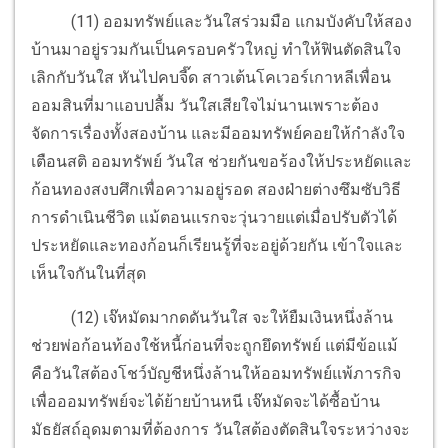
(11) ออมทรัพย์และวันใสร่วมมือ แกมบังคับให้สอง
บ้านมาอยู่รวมกันเป็นครอบครัวใหญ่ ทำให้ฟินตัดสินใจ
เลิกกับวันใส หันไปคบจี๊ด สาวเต้นโคเวอร์เกาหลีเพื่อน
ออมสินที่มาแอบปลื้ม วันใสเสียใจไม่นานเพราะต้อง
จัดการเรื่องทั้งสองบ้าน และมีออมทรัพย์คอยให้กำลังใจ
เตือนสติ ออมทรัพย์ วันใส ช่วยกันขอร้องให้ประหยัดและ
ก้อนทองสงบศึกเพื่อความอยู่รอด สองฝ่ายต่างซึมซับวิธี
การดำเนินชีวิต แม้ตอนแรกจะวุ่นวายแต่เมื่อปรับตัวได้
ประหยัดและทองก้อนก็เรียนรู้ที่จะอยู่ด้วยกัน เข้าใจและ
เห็นใจกันในที่สุด
(12) เจ๊หมัดมากดดันวันใส จะให้ยืมเงินหนึ่งล้าน
ช่วยพ่อก้อนท้องใช้หนี้ก่อนที่จะถูกยึดทรัพย์ แต่มีข้อแม้
คือวันใสต้องโชว์บัญชีหนึ่งล้านให้ออมทรัพย์แพ้ภารกิจ
เพื่อออมทรัพย์จะได้ย้ายบ้านหนี เจ๊หมัดจะได้ซื้อบ้าน
มัธยัสถ์อุดมตามที่ต้องการ วันใสต้องตัดสินใจระหว่างจะ