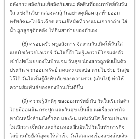
อลังการ ผลัดกันแพ้ผลัดกันชนะ ตัดสินที่ออมทรัพย์กับวัน
ใส แข่งกินวิบากสองคนสู้กันอย่างดุเดือด สุดท้ายออม
ทรัพย์ชนะไปฉิวเฉียด ส่วนเจ๊หมัดที่วางแผนเอายาถ่ายใส่
น้ำ ถูกลูกๆดัดหลัง ให้กินยาถ่ายของตัวเอง
(8) ครอบครัว หรูอลังการ จัดงานวันเกิดให้วันใส
แบบโชว์รวยโอเว่อร์ วันใสดี๊ด๊า ไม่รู้เลยว่ามีโจรแฝงตัว
เข้าไปขโมยของในบ้าน จน วันสุข น้องสาวถูกจับเป็นตัว
ประกัน พวกออมทรัพย์ มดแดง แมงปอ ตามไปช่วย วันสุข
ไว้ได้ วันใสเริ่มรู้ถึงพิษภัยของความรวย (เกินไป) ทำให้
ความสัมพันธ์ของสองบ้านเริ่มดีขึ้น
(9) ความรู้สึกดีๆ ของออมทรัพย์ กับ วันใสเริ่มก่อตัว
โดยมีออมสิน กระปุก และวันสุข เป็นสื่อ แต่เรื่องภารกิจ
หาเงินหนึ่งล้านยังค้ำคอ และฟิน แฟนวันใส ก็ตามประกบ
ไม่เลิกรา เจ๊หมัดและก้อนทอง ยืนยันให้วันใสทำภารกิจ
ไล่บ้านมัธยัสถ์อุดมให้สำเร็จ วันใสตกลงเรื่องแข่งเก็บเงิน