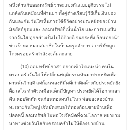
หนึ่งล้านกับออมทรัพย์ ว่าจะแข่งกันแบบยุติธรรม ไม่
แกล้งกันเหมือนที่ผ่านมา ทั้งคู่ต่างเรียนรู้วิธีเก็บเงินของ
กันและกัน วันใสเห็นการใช้ชีวิตอย่างประหยัดของบ้าน
มัธยัสถ์อุดมและ ออมทรัพย์ก็เห็นน้ำใจ และการแบ่งปัน
จากวันใส ทุกอย่างเริ่มไปได้ด้วยดี จนกระทั่ง ก้อนทองนำ
ข่าวร้ายมาบอกสมาชิกในบ้านหรูอลังการว่า บริษัทถูก
โกงครอบครัวกำลังจะล้มละลาย
(10) ออมทรัพย์อาสา อยากเข้าไปแนะนำ คนใน
ครอบครัววันใส ให้เปลี่ยนพฤติกรรมหันมาประหยัดเพื่อ
ผ่านพ้นวิกฤติ แต่ก้อนทองที่มีคดีเก่าติดค้างกับประหยัดยัง
ดื้อ เฉไฉ ทำตัวเหมือนเด็กมีปัญหา ประหยัดได้โอกาสเอา
คืน คอยจิกกัด จนก้อนทองทนไม่ไหว พ่อของสองบ้าน
ทะเลาะกันใหญ่ เจ๊หมัดเสนอให้ทองก้อนขายบ้านเพื่อ
ปลดหนี้ ออมทรัพย์ ไม่พอใจเจ๊หมัดที่ฉวยโอกาส พยายาม
หาทางช่วยวันใสกับครอบครัวไม่ให้ต้องขายบ้าน