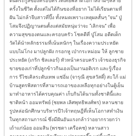
ต้นตระกูลของครอบครัวที่เคยพลาดโอกาสงามๆหลาย
ครั้งในชีวิต ตั้งแต่ไม่ได้กินของที่อยาก ไม่ได้เรียนตามที่
ฝัน ไม่กล้าจีบสาวที่ปิ๊ง ทั้งหมดเพราะเหตุผลสั้นๆ “จน” ปู่
โสมจึงปฏิญานตนตั้งแต่สมัยหนุ่มว่าจะ “เลิกจน” เพื่อ
ความสุขของตนและครอบครัว โชคดีที่ ปู่โสม อดีตเด็ก
วัดได้นำหลักธรรมที่เน้นหนักๆ ในเรื่องความประหยัด
แบบไม่โกง มาปลูกฝัง กรอกหู เป่ากระหม่อม ให้ ลูกชาย
ประหยัด (เกริก ชิลเลอร์) หัวหน้าครอบครัว เจ้าของธุรกิจ
ขายของเก่าที่ปลูกข้าวกินเองเป็นงานอดิเรก และรู้เรื่อง
การ รีไซเคิลระดับเทพ แช่อิ่ม (จารุณี สุขสวัสดิ์) สะใภ้ แม่
บ้านสูตรพิสดารที่สามารถเอาของเหลือทุกอย่างในตู้เย็น
มาทำอาหารได้ครบคุณค่า เก็บกินได้นานทั้งชาตินี้และ
ชาติหน้า ออมทรัพย์ (ชยพล เลิศพุทธิพงศ์พร) หลานชาย
รูปหล่อนักศึกษาบริหารปี1เจ้าทฤษฎีที่เห็นโอกาสทำเงิน
ในทุกสถานการณ์ ซึ่งมีฝันอันแรงกล้าว่าอยากรวยกว่า
เถ้าแก่น้อย ออมสิน (พรชดา เครือคช) หลานสาว