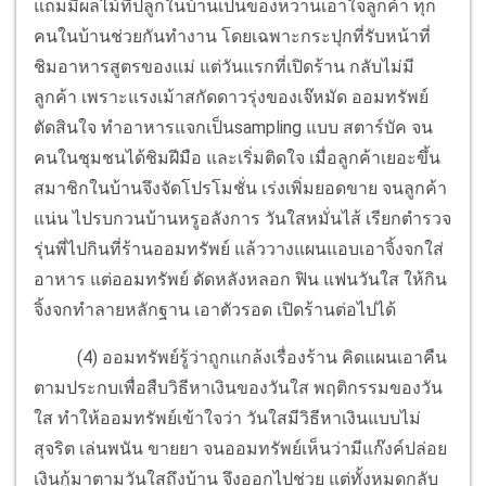
แถมมีผลไม้ที่ปลูกในบ้านเป็นของหวานเอาใจลูกค้า ทุก
คนในบ้านช่วยกันทำงาน โดยเฉพาะกระปุกที่รับหน้าที่
ชิมอาหารสูตรของแม่ แต่วันแรกที่เปิดร้าน กลับไม่มี
ลูกค้า เพราะแรงเม้าสกัดดาวรุ่งของเจ๊หมัด ออมทรัพย์
ตัดสินใจ ทำอาหารแจกเป็นsampling แบบ สตาร์บัค จน
คนในชุมชนได้ชิมฝีมือ และเริ่มติดใจ เมื่อลูกค้าเยอะขึ้น
สมาชิกในบ้านจึงจัดโปรโมชั่น เร่งเพิ่มยอดขาย จนลูกค้า
แน่น ไปรบกวนบ้านหรูอลังการ วันใสหมั่นไส้ เรียกตำรวจ
รุ่นพี่ไปกินที่ร้านออมทรัพย์ แล้ววางแผนแอบเอาจิ้งจกใส่
อาหาร แต่ออมทรัพย์ ดัดหลังหลอก ฟิน แฟนวันใส ให้กิน
จิ้งจกทำลายหลักฐาน เอาตัวรอด เปิดร้านต่อไปได้
(4) ออมทรัพย์รู้ว่าถูกแกล้งเรื่องร้าน คิดแผนเอาคืน
ตามประกบเพื่อสืบวิธีหาเงินของวันใส พฤติกรรมของวัน
ใส ทำให้ออมทรัพย์เข้าใจว่า วันใสมีวิธีหาเงินแบบไม่
สุจริต เล่นพนัน ขายยา จนออมทรัพย์เห็นว่ามีแก๊งค์ปล่อย
เงินกู้มาตามวันใสถึงบ้าน จึงออกไปช่วย แต่ทั้งหมดกลับ