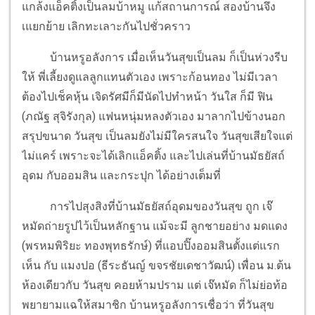
แกล้งแอ็คติ้งเป็นลมบ้าหมู แก้สถานการณ์ สองบ้านจึง
เแยกย้าย เลิกทะเลาะกันไปชั่วคราว
บ้านหรูอลังการ เมื่อเห็นวันสุขเป็นลม ก็เป็นห่วงรีบ
ให้ พี่เลี้ยงดูแลลูกแทนตัวเอง เพราะก้อนทอง ไม่มีเวลา
ต้องไปเช็คหุ้น เจิดรัศมีก็มีนัดไปทำหน้า วันใส ก็มี ฟิน
(ภณัฐ สุจิรังกุล) แฟนหนุ่มหลงตัวเอง มาลากไปข้างนอก
สรุปขนาด วันสุข เป็นลมยังไม่มีใครสนใจ วันสุขเสียใจแต่
ไม่แคร์ เพราะจะได้เลิกแอ็คติ้ง และไปเล่นที่บ้านมัธยัสถ์
อุดม กับออมสิน และกระปุก ได้อย่างเต็มที่
การไปสุงสิงที่บ้านมัธยัสถ์อุดมของวันสุข ถูก เจ๊
หมัดถ่ายรูปไว้เป็นหลักฐาน แม้จะมี ลูกชายอย่าง มดแดง
(พรหมพิริยะ ทองพุทธรักษ์) ที่แอบปิ๊งออมสินตั้งแต่แรก
เห็น กับ แมงปอ (ธีระธันญ์ ขจรชัยเดชาวัฒน์) เพื่อน ม.ต้น
ห้องเดียวกับ วันสุข คอยห้ามปราม แต่ เจ๊หมัด ก็ไม่ย่อท้อ
พยายามแฉให้สมาชิก บ้านหรูอลังการเชื่อว่า ที่วันสุข