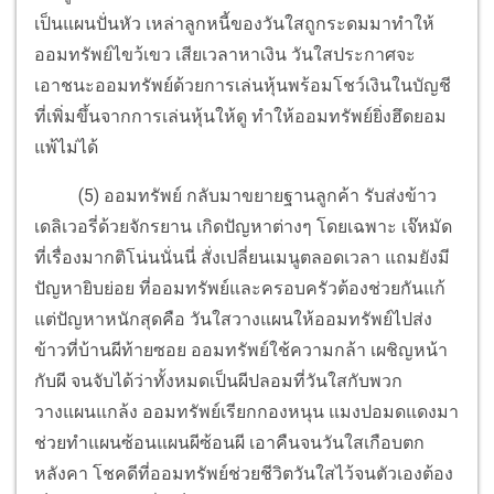
เป็นแผนปั่นหัว เหล่าลูกหนี้ของวันใสถูกระดมมาทำให้
ออมทรัพย์ไขว้เขว เสียเวลาหาเงิน วันใสประกาศจะ
เอาชนะออมทรัพย์ด้วยการเล่นหุ้นพร้อมโชว์เงินในบัญชี
ที่เพิ่มขึ้นจากการเล่นหุ้นให้ดู ทำให้ออมทรัพย์ยิ่งฮึดยอม
แพ้ไม่ได้
(5) ออมทรัพย์ กลับมาขยายฐานลูกค้า รับส่งข้าว
เดลิเวอรี่ด้วยจักรยาน เกิดปัญหาต่างๆ โดยเฉพาะ เจ๊หมัด
ที่เรื่องมากติโน่นนั่นนี่ สั่งเปลี่ยนเมนูตลอดเวลา แถมยังมี
ปัญหายิบย่อย ที่ออมทรัพย์และครอบครัวต้องช่วยกันแก้
แต่ปัญหาหนักสุดคือ วันใสวางแผนให้ออมทรัพย์ไปส่ง
ข้าวที่บ้านผีท้ายซอย ออมทรัพย์ใช้ความกล้า เผชิญหน้า
กับผี จนจับได้ว่าทั้งหมดเป็นผีปลอมที่วันใสกับพวก
วางแผนแกล้ง ออมทรัพย์เรียกกองหนุน แมงปอมดแดงมา
ช่วยทำแผนซ้อนแผนผีซ้อนผี เอาคืนจนวันใสเกือบตก
หลังคา โชคดีที่ออมทรัพย์ช่วยชีวิตวันใสไว้จนตัวเองต้อง