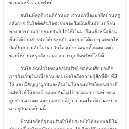
ช่วยพ่อหรือออมทรัพย์
จนในที่สุดถึงวันที่กำหนด เจ้าหน้าที่จะมายึดบ้านหรู
อลังการ วันใสตัดสินใจช่วยพ่อจะยืมเงินเจ๊หมัด แต่ก้อน
ทอง สารภาพว่าออมทรัพย์ ได้ให้เงินมายืมแล้วหนึ่งล้าน
ที่หาได้จากสารพัดวิธีประหยัด และรายได้ต่างๆ แต่ขอให้
ปิดเป็นความลับไม่บอกวันใส แม้จะไม่พอทั้งหมด แต่ก็
ช่วยให้บ้านหรูอลัง รอดจากการถูกยึดทรัพย์ไปได้
วันใสเห็นน้ำใจของออมทรัพย์ ขอสงบศึก ยกเลิก
ภารกิจเก็บเงินหนึ่งล้าน ยอมเปิดใจถึงความรู้สึกที่ดีๆ ที่มี
ให้ และมีสัญญาผูกพันจะคืนเงินให้ออมทรัพย์แทนพ่อ เจ๊
หมัดบิ้วท์ให้สองบ้านแตกกันไม่ได้ ยอมถอยตามคำของ
ลูกชาย มดแดง และ แมงปอ ที่ขู่ว่าถ้าแม่ไม่เลิกจุ้นจะย้าย
มาอยู่กับสองบ้านนี้
บ้านมัธยัสถ์อุดมปรับตัวให้ประหยัดได้แบบพอดี ไม่