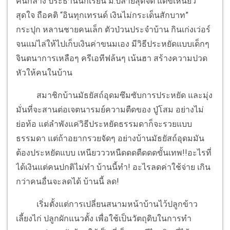
คนกลาง ประธานนักเรียน ม.ปลายสุดจี๊ด แต่ขี้เหนียว
สุดใจ ถือคติ “อินทุกเทรนด์ เงินไม่กระเด็นสักบาท”
กระปุก หลานชายคนเล็ก ตัวป่วนประจำบ้าน กินเก่งเว่อร์
จนแม่ไล่ให้ไปเก็บเงินค่าขนมเอง มีวิธีประหยัดแบบเด็กๆ
จินตนาการเหลือๆ ครีเอทีฟล้นๆ เน้นฮา สร้างความปวด
หัวให้คนในบ้าน
สมาชิกบ้านมัธยัสถ์อุดมซึมซับการประหยัด และมุ่ง
มั่นที่จะสานต่อเจตนารมย์ความตืดของ ปู่โสม อย่างไม่
ย่อท้อ แต่ลำพังแค่วิธีประหยัดธรรมดาก็จะรวยแบบ
ธรรมดา แต่ถ้าอยากรวยจัดๆ อย่างบ้านมัธยัสถ์อุดมมัน
ต้องประหยัดแบบ เหนียวววหนืดดดตืดดดขั้นเทพ!!อะไรที่
ได้เงินแต่คนปกติไม่ทำ บ้านนี้ทำ! อะไรลดค่าใช้จ่าย เกิน
กว่าคนอื่นจะลดได้ บ้านนี้ ลด!
เริ่มตั้งแต่การเปลี่ยนสนามหน้าบ้านไว้ปลูกข้าว
เลี้ยงไก่ ปลูกผักแนวตั้ง เพื่อใช้เป็นวัตถุดิบในการทำ