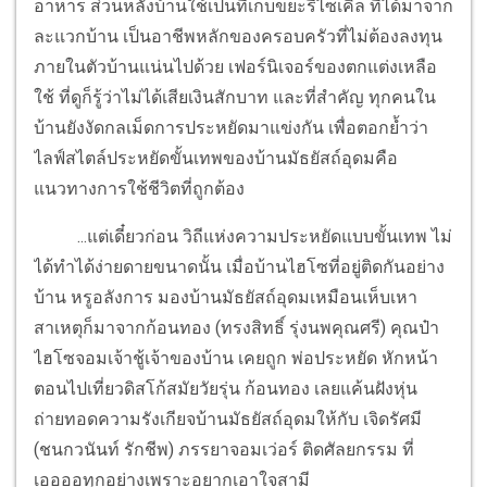
อาหาร ส่วนหลังบ้านใช้เป็นที่เก็บขยะรีไซเคิล ที่ได้มาจาก
ละแวกบ้าน เป็นอาชีพหลักของครอบครัวที่ไม่ต้องลงทุน
ภายในตัวบ้านแน่นไปด้วย เฟอร์นิเจอร์ของตกแต่งเหลือ
ใช้ ที่ดูก็รู้ว่าไม่ได้เสียเงินสักบาท และที่สำคัญ ทุกคนใน
บ้านยังงัดกลเม็ดการประหยัดมาแข่งกัน เพื่อตอกย้ำว่า
ไลฟ์สไตล์ประหยัดขั้นเทพของบ้านมัธยัสถ์อุดมคือ
แนวทางการใช้ชีวิตที่ถูกต้อง
...แต่เดี๋ยวก่อน วิถีแห่งความประหยัดแบบขั้นเทพ ไม่
ได้ทำได้ง่ายดายขนาดนั้น เมื่อบ้านไฮโซที่อยู่ติดกันอย่าง
บ้าน หรูอลังการ มองบ้านมัธยัสถ์อุดมเหมือนเห็บเหา
สาเหตุก็มาจากก้อนทอง (ทรงสิทธิ์ รุ่งนพคุณศรี) คุณป๋า
ไฮโซจอมเจ้าชู้เจ้าของบ้าน เคยถูก พ่อประหยัด หักหน้า
ตอนไปเที่ยวดิสโก้สมัยวัยรุ่น ก้อนทอง เลยแค้นฝังหุ่น
ถ่ายทอดความรังเกียจบ้านมัธยัสถ์อุดมให้กับ เจิดรัศมี
(ชนกวนันท์ รักชีพ) ภรรยาจอมเว่อร์ ติดศัลยกรรม ที่
เออออทุกอย่างเพราะอยากเอาใจสามี