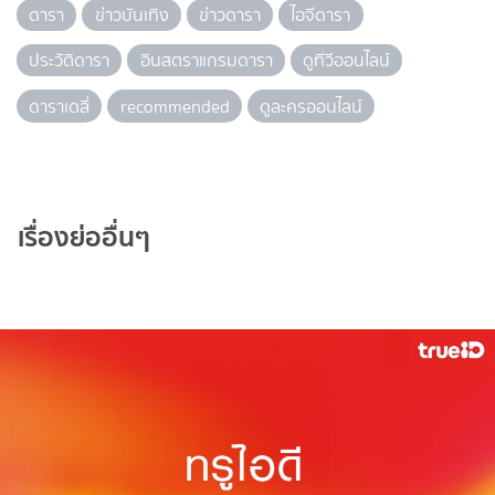
ดารา
ข่าวบันเทิง
ข่าวดารา
ไอจีดารา
ประวัติดารา
อินสตราแกรมดารา
ดูทีวีออนไลน์
ดาราเดลี่
recommended
ดูละครออนไลน์
เรื่องย่ออื่นๆ