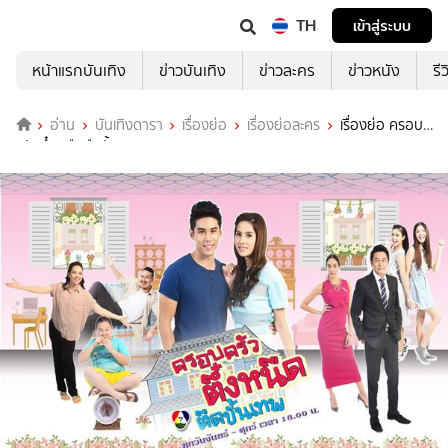
TH
เข้าสู่ระบบ
หน้าแรกบันเทิง
ข่าวบันเทิง
ข่าวละคร
ข่าวหนัง
รี
อ่าน
บันเทิงดารา
เรื่องย่อ
เรื่องย่อละคร
เรื่องย่อ ครอบ
ครัวตึ๋งหนืดตืดขั้นเทพ