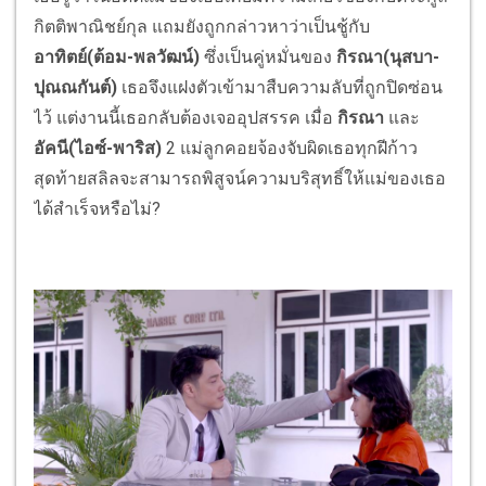
กิตติพาณิชย์กุล แถมยังถูกกล่าวหาว่าเป็นชู้กับ
อาทิตย์(ต้อม-พลวัฒน์)
ซึ่งเป็นคู่หมั่นของ
กิรณา
(นุสบา-
ปุณณกันต์)
เธอจึงแฝงตัวเข้ามาสืบความลับที่ถูกปิดซ่อน
ไว้ แต่งานนี้เธอกลับต้องเจออุปสรรค เมื่อ
กิรณา
และ
อัคนี(ไอซ์-พาริส)
2 แม่ลูกคอยจ้องจับผิดเธอทุกฝีก้าว
สุดท้ายสลิลจะสามารถพิสูจน์ความบริสุทธิ์ให้แม่ของเธอ
ได้สำเร็จหรือไม่?