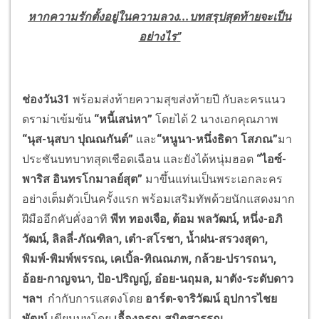
หากความรักตั้งอยู่ในความลวง...บทสรุปสุดท้ายจะเป็น
อย่างไร
”
ช่องวัน31
พร้อมส่งท้ายความสุขส่งท้ายปี กับละครแนว
ดราม่าเข้มข้น
“
หนี้เสน่หา
”
โดยได้ 2 นางเอกคุณภาพ
“
นุส-นุสบา ปุณณกันต์
”
และ
“
หนูนา-หนึ่งธิดา โสภณ
”
มา
ประชันบทบาทสุดเชือดเฉือน และยังได้หนุ่มฮอต
“
ไอซ์-
พาริส อินทรโกมาลย์สุต
”
มาขึ้นแท่นเป็นพระเอกละคร
อย่างเต็มตัวเป็นครั้งแรก พร้อมเสริมทัพด้วยนักแสดงมาก
ฝีมืออีกคับคั่งอาทิ
พีท ทองเจือ, ต้อม พลวัฒน์, หนึ่ง
-อภิ
วัฒน์, ลิลลี่-ภัณฑิลา, เต๋า-สโรชา, น้ำฝน-สรวงสุดา,
พิมพ์-พิมพ์พรรณ, เคเบิ้ล-ทิณณภพ, กล้วย-ปรารถนา,
อ้อย-กาญจนา, ป้อ-ปริญญ์, อ๋อย-นฤมล, มาตัง-ระดับดาว
ฯลฯ
กำกับการแสดงโดย
อาร์ต-จาริวัฒน์ อุปการไชย
พัฒน์
เขียนบทโดย
เอื้องอรุณ สมิตสุวรรณ