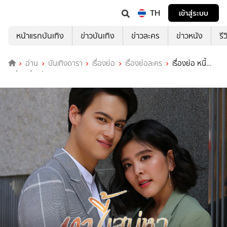
TH
เข้าสู่ระบบ
หน้าแรกบันเทิง
ข่าวบันเทิง
ข่าวละคร
ข่าวหนัง
รี
อ่าน
บันเทิงดารา
เรื่องย่อ
เรื่องย่อละคร
เรื่องย่อ หนี้
เสน่หา ช่องวัน31