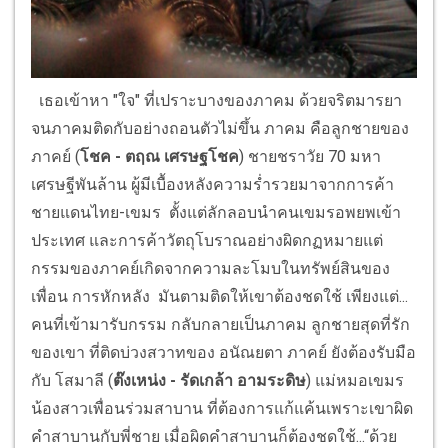
เธอเข้าหา "ใจ" ที่เปราะบางของภาคม ด้วยจริตมารยา
จนภาคมติดกับอย่างถอนตัวไม่ขึ้น ภาคม คือลูกชายของ
ภาคย์ (
โชค - ตฤณ เศรษฐโชค
) ชายชราวัย 70 มหา
เศรษฐีพันล้าน ผู้มีเบื้องหลังความร่ำรวยมาจากการค้า
ชายแดนไทย-เขมร ตั้งแต่ลักลอบนําคนเขมรอพยพเข้า
ประเทศ และการค้าวัตถุโบราณอย่างผิดกฏหมายแต่
กรรมของภาคย์เกิดจากความละโมบในทรัพย์สินของ
เพื่อน การหักหลัง มันตามติดให้เขาต้องชดใช้ เพียงแต่...
คนที่เข้ามารับกรรม กลับกลายเป็นภาคม ลูกชายสุดที่รัก
ของเขา ที่ติดบ่วงสวาทของ อนัณยตา ภาคย์ ยังต้องรับมือ
กับ โสมาลี (
ต๊งเหน่ง - รัดเกล้า อามระดิษ
) แม่หมอเขมร
น้องสาวเพื่อนร่วมสาบาน ที่ต้องการแก้แค้นเพราะเขาผิด
คําสาบานกับพี่ชาย เมื่อผิดคําสาบานก็ต้องชดใช้...“ด้วย