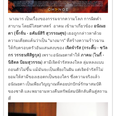
นางมาร เป็นเรื่องของกรรมจากความโลภ การผิดคํา
สาบาน โดยมีไสยศาสตร์ อาคม เข้ามาเกี่ยวข้อง
อนัณย
ตา
(จั๊กจั่น - อคัมย์สิริ สุวรรณศุข)
เธอถูกกล่าวหาด้วย
ความเคียดแค้นว่าเป็น "นางมาร" ที่สร้างความร้าวฉาน
ให้กับครอบครัวอันแสนสงบของ
เจิดจํารัส (กระติ๊บ - ชวัล
กร วรรธนพิสิฐกุล)
เพราะอนัณยตาทําให้
ภาคม
(
ไนกี้ -
นิธิดล ป้อมสุวรรณ
) สามีเจิดจํารัสหลงใหล ลุ่มหลงแบบ
ถอนตัวไม่ขึ้น แม้มันจะเป็นเพียงในฝัน แต่เจิดจํารัสก็ไม่
ยอมให้สามีของเธอตกเป็นของใคร ซึ่งความจริงแล้ว
อนัณยตา เป็นเพียงวิญญาณที่คอยปกปักษ์รักษาสมบัติ
ของชาติ และพยายามทวงคืนทรัพย์สมบัติกลับคืนสู่สถาน
ที่