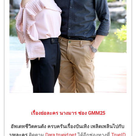
เรื่องย่อละคร นางมาร ช่อง GMM25
อัพเดทชีวิตคนดัง ครบครันเรื่องบันเทิง เพลิดเพลินไปกับ
บทละคร
ติดตาม
Dara.trueid.net
ได้อีกช่องทางที่
TrueID