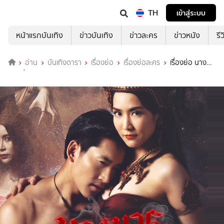
TH
เข้าสู่ระบบ
หน้าแรกบันเทิง
ข่าวบันเทิง
ข่าวละคร
ข่าวหนัง
รี
อ่าน
บันเทิงดารา
เรื่องย่อ
เรื่องย่อละคร
เรื่องย่อ นาง
มาร ช่อง GMM25