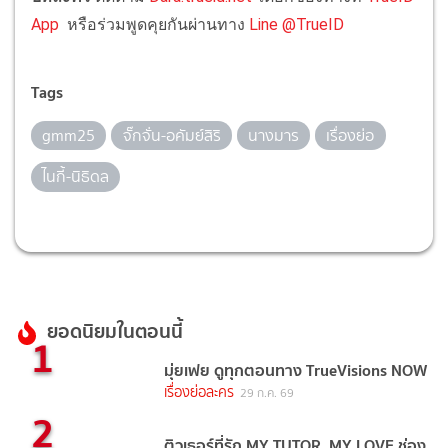
App
หรือร่วมพูดคุยกันผ่านทาง
Line @TrueID
Tags
gmm25
จั๊กจั่น-อคัมย์สิริ
นางมาร
เรื่องย่อ
ไนกี้-นิธิดล
ยอดนิยมในตอนนี้
1
มุ่ยเฟย ดูทุกตอนทาง TrueVisions NOW
เรื่องย่อละคร
29 ก.ค. 69
2
ติวเธอร์ที่รัก MY TUTOR, MY LOVE ช่อง