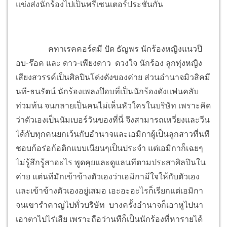
แข่งส่งนักร้องไปเป็นพรีเซนเตอร์ประชันกัน
คทาเรคคอร์ดมี ปัด ธัญพร นักร้องหญิงแนวป๊
อบ-ร๊อค และ ดาว-เพียงดาว ดวงใจ นักร้อง ลูกทุ่งหญิง
เสียงสวรรค์เป็นศิลปินโด่งดังของค่าย ส่วนอำนาจมิวสิคมี
นที-ธนรัตน์ นักร้องเพลงป๊อบที่เป็นนักร้องดังแฟนคลับ
ท่วมท้น จนกลายเป็นคนไม่เห็นหัวใครในบริษัท เพราะคิด
ว่าตัวเองเป็นนัมเบอร์วันของที่นี่ จึงสามารถเหวี่ยงและวีน
ได้กับทุกคนยกเว้นกับอำนาจและเอมิกาผู้เป็นลูกสาวที่นที
ชอบก้อร่อก้อติกแบบเนียนๆเป็นประจำ แต่เอมิกาก็เฉยๆ
ไม่รู้สึกรู้สาอะไร พูดคุยและดูแลนทีตามประสาศิลปินใน
ค่าย แต่นทีมักเข้าข้างตัวเองว่าเอมิกามีใจให้กับตัวเอง
และเข้าข้างตัวเองอยู่เสมอ เอะอะอะไรก็เรียกแต่เอมิกา
จนเขารำคาญไปทั่วบริษัท บางครั้งอำนาจก็เอาหูไปนา
เอาตาไปไร่เสีย เพราะถือว่านทีก็เป็นนักร้องที่หารายได้