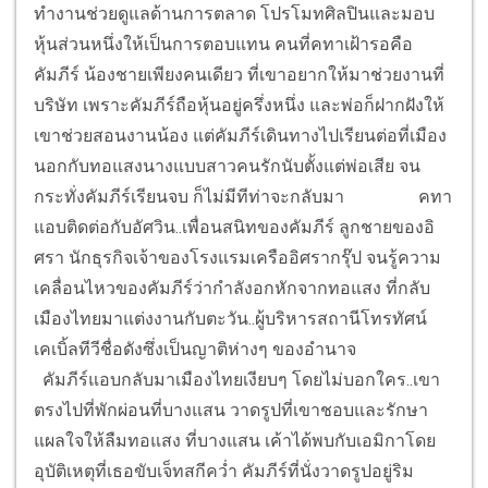
ทำงานช่วยดูแลด้านการตลาด โปรโมทศิลปินและมอบ
หุ้นส่วนหนึ่งให้เป็นการตอบแทน คนที่คทาเฝ้ารอคือ
คัมภีร์ น้องชายเพียงคนเดียว ที่เขาอยากให้มาช่วยงานที่
บริษัท เพราะคัมภีร์ถือหุ้นอยู่ครึ่งหนึ่ง และพ่อก็ฝากฝังให้
เขาช่วยสอนงานน้อง แต่คัมภีร์เดินทางไปเรียนต่อที่เมือง
นอกกับทอแสงนางแบบสาวคนรักนับตั้งแต่พ่อเสีย จน
กระทั่งคัมภีร์เรียนจบ ก็ไม่มีทีท่าจะกลับมา
คทา
แอบติดต่อกับอัศวิน..เพื่อนสนิทของคัมภีร์ ลูกชายของอิ
ศรา นักธุรกิจเจ้าของโรงแรมเครืออิศรากรุ๊ป จนรู้ความ
เคลื่อนไหวของคัมภีร์ว่ากำลังอกหักจากทอแสง ที่กลับ
เมืองไทยมาแต่งงานกับตะวัน..ผู้บริหารสถานีโทรทัศน์
เคเบิ้ลทีวีชื่อดังซึ่งเป็นญาติห่างๆ ของอำนาจ
คัมภีร์แอบกลับมาเมืองไทยเงียบๆ โดยไม่บอกใคร..เขา
ตรงไปที่พักผ่อนที่บางแสน วาดรูปที่เขาชอบและรักษา
แผลใจให้ลืมทอแสง ที่บางแสน เค้าได้พบกับเอมิกาโดย
อุบัติเหตุที่เธอขับเจ็ทสกีคว่ำ คัมภีร์ที่นั่งวาดรูปอยู่ริม