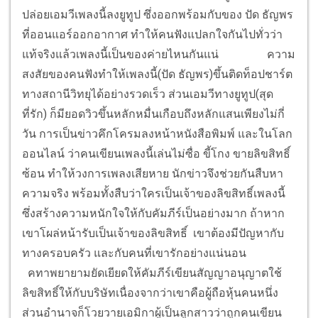
ปล่อยเอมวีเพลงนี้ลงยูทูป ซึ่งออกพร้อมกับของ ปัด ธัญพร
ที่ออนแอร์ออกอากาศ ทำให้คนฟังแปลกใจกันไปทั่วว่า
แท้จริงแล้วเพลงนี้เป็นของค่ายไหนกันแน่
ความ
สงสัยของคนฟังทำให้เพลงนี้(ปัด ธัญพร)ขึ้นติดท็อปชาร์ต
ทางสถานีวิทยุได้อย่างรวดเร็ว ส่วนเอมวีทางยูทูป(สุด
ที่รัก) ก็มียอดวิวขึ้นหลักหมื่นเกือบถึงหลักแสนเพียงไม่กี่
วัน การเป็นข่าวคึกโครมลงหน้าหนังสือพิมพ์ และในโลก
ออนไลน์ ว่าคนเขียนเพลงนี้เล่นไม่ซื่อ ขี้โกง ขายลิขสิทธิ์
ซ้อน ทำให้วงการเพลงเสียหาย นักข่าวจึงช่วยกันสืบหา
ความจริง พร้อมทั้งสืบว่าใครเป็นเจ้าของลิขสิทธิ์เพลงนี้
ซึ่งสร้างความหนักใจให้กับคัมภีร์เป็นอย่างมาก ถ้าหาก
เขาโผล่หน้ารับเป็นเจ้าของลิขสิทธิ์ เขาต้องมีปัญหากับ
ทางครอบครัว และกับคนที่เขารักอย่างแน่นอน
คทาพยายามยัดเยียดให้คัมภีร์เขียนสัญญาอนุญาตใช้
ลิขสิทธิ์ให้กับบริษัทเนื่องจากว่าเขาคือผู้ถือหุ้นคนหนึ่ง
ส่วนอำนาจก็โวยวายเอมิกาผู้เป็นลูกสาวว่าถูกคนเขียน