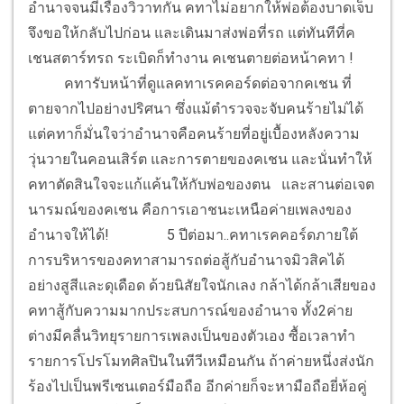
อำนาจจนมีเรื่องวิวาทกัน คทาไม่อยากให้พ่อต้องบาดเจ็บ
จึงขอให้กลับไปก่อน และเดินมาส่งพ่อที่รถ แต่ทันทีที่ค
เชนสตาร์ทรถ ระเบิดก็ทำงาน คเชนตายต่อหน้าคทา !
คทารับหน้าที่ดูแลคทาเรคคอร์ดต่อจากคเชน ที่
ตายจากไปอย่างปริศนา ซึ่งแม้ตำรวจจะจับคนร้ายไม่ได้
แต่คทาก็มั่นใจว่าอำนาจคือคนร้ายที่อยู่เบื้องหลังความ
วุ่นวายในคอนเสิร์ต และการตายของคเชน และนั่นทำให้
คทาตัดสินใจจะแก้แค้นให้กับพ่อของตน และสานต่อเจต
นารมณ์ของคเชน คือการเอาชนะเหนือค่ายเพลงของ
อำนาจให้ได้!
5 ปีต่อมา..คทาเรคคอร์ดภายใต้
การบริหารของคทาสามารถต่อสู้กับอำนาจมิวสิคได้
อย่างสูสีและดุเดือด ด้วยนิสัยใจนักเลง กล้าได้กล้าเสียของ
คทาสู้กับความมากประสบการณ์ของอำนาจ ทั้ง2ค่าย
ต่างมีคลื่นวิทยุรายการเพลงเป็นของตัวเอง ซื้อเวลาทำ
รายการโปรโมทศิลปินในทีวีเหมือนกัน ถ้าค่ายหนึ่งส่งนัก
ร้องไปเป็นพรีเซนเตอร์มือถือ อีกค่ายก็จะหามือถือยี่ห้อคู่