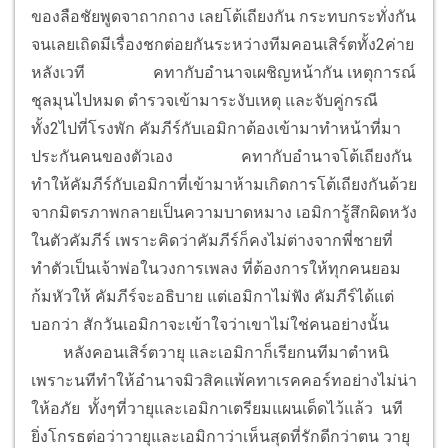
ของลือชัยพูดจาถากถาง เลยโต้เถียงกัน กระทบกระทั่งกัน
จนเลยเถิดมีเรื่องชกต่อยกันระหว่างทีมคอนเสิร์ตทั้ง2ค่าย
หลังเวที
คทากับอำนาจเผชิญหน้ากัน เหตุการณ์
ชุลมุนไปหมด ตำรวจเข้ามาระงับเหตุ และจับคู่กรณี
ทั้ง2ไปที่โรงพัก คัมภีร์กับเอมิกาต้องเข้ามาทำหน้าที่มา
ประกันคนของตัวเอง
คทากับอำนาจโต้เถียงกัน
ทำให้คัมภีร์กับเอมิกาที่เข้ามาห้ามเกิดการโต้เถียงกันด้วย
จากมิตรภาพกลายเป็นความบาดหมาง เอมิการู้สึกผิดหวัง
ในตัวคัมภีร์ เพราะคิดว่าคัมภีร์ก็คงไม่ต่างจากพี่ชายที่
ทำตัวเป็นเจ้าพ่อในวงการเพลง ที่ต้องการให้ทุกคนยอม
ก้มหัวให้ คัมภีร์จะอธิบาย แต่เอมิกาไม่ฟัง คัมภีร์ได้แต่
บอกว่า สักวันเอมิกาจะเข้าใจว่าเขาไม่ใช่คนอย่างนั้น
หลังคอนเสิร์ตวายุ และเอมิกาก็เรียกนทีมาตำหนิ
เพราะนทีทำให้อำนาจมิวสิคแพ้คทาเรคคอร์ทอย่างไม่น่า
ให้อภัย ทั้งๆที่วายุและเอมิกาเตรียมแผนเด็ดไว้แล้ว นที
ยิ่งโกรธต่อว่าวายุและเอมิกาว่าเห็นสุดที่รักดีกว่าตน วายุ