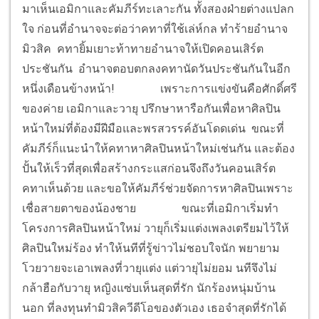
มาเห็นเอมิกาและคัมภีร์ทะเลาะกัน ทั้งสองฝ่ายต่างแปลก
ใจ ก่อนที่อำนาจจะต่อว่าคทาที่ใช้เล่ห์กล ทำร้ายอำนาจ
มิวสิค คทายิ้มเยาะท้าทายอำนาจให้เปิดคอนเสิร์ต
ประชันกัน อำนาจตอบตกลงคทานัดวันประชันกันในอีก
หนึ่งเดือนข้างหน้า!
เพราะการแข่งขันคือศักดิ์ศรี
ของค่าย เอมิกาและวายุ ปรึกษาหารือกันเพื่อหาศิลปิน
หน้าใหม่ที่ต้องมีฝีมือและพรสวรรค์อันโดดเด่น ขณะที่
คัมภีร์ก็แนะนำให้คทาหาศิลปินหน้าใหม่เช่นกัน และต้อง
ปั้นให้เร็วที่สุดเพื่อสร้างกระแสก่อนจึงถึงวันคอนเสิร์ต
คทาเห็นด้วย และขอให้คัมภีร์ช่วยจัดการหาศิลปินเพราะ
เชื่อสายตาของน้องชาย
ขณะที่เอมิกาเริ่มทำ
โครงการศิลปินหน้าใหม่ วายุก็เริ่มแต่งเพลงเตรียมไว้ให้
ศิลปินใหม่ร้อง ทำให้นทีที่รู้ข่าวไม่ชอบใจนัก พยายาม
โวยวายจะเอาเพลงที่วายุแต่ง แต่วายุไม่ยอม นทีจึงไม่
กล้าฮือกับวายุ หญิงแซ่บเห็นสุดที่รัก นักร้องหนุ่มบ้าน
นอก ที่ลงทุนทำมิวสิควีดีโอของตัวเอง เธอจำสุดที่รักได้