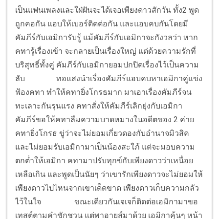
เป็นแฟนเพลงและใฝ่ฝันจะได้เจอเพียงดาวสักวัน ทั้ง2 พูด
ถูกคอกัน แอบให้เบอร์ติดต่อกัน และแอบคบกันโดยมี
คัมภีร์กับเอมิการับรู้ แม้คัมภีร์กับเอมิกาจะกังวลว่า หาก
คทารู้เรื่องเข้า จะกลายเป็นเรื่องใหญ่ แต่ด้วยความรักที่
บริสุทธิ์ทั้งคู่ คัมภีร์กับเอมิกายอมปกปิดเรื่องไว้เป็นความ
ลับ
ทอแสงนำเรื่องคัมภีร์แอบคบหาเอมิกาคู่แข่ง
ฟ้องคทา ทำให้คทายิ่งโกรธมาก มาเอาเรื่องคัมภีร์จน
ทะเลาะกันรุนแรง คทาสั่งให้คัมภีร์เลิกยุ่งกับเอมิกา
คัมภีร์ขอให้คทาลืมความบาดหมางในอดีตของ 2 ค่าย
คทายิ่งโกรธ ขู่ว่าจะไม่ยอมเกี่ยวดองกับอำนาจมิวสิค
และไม่ยอมรับเอมิกามาเป็นน้องสะใภ้ แต่จะมอบความ
ตกต่ำให้เอมิกา คทามาปรับทุกข์กับเพียงดาวว่าเหนื่อย
เหลือเกิน และพูดเป็นนัยๆ ว่าเขารักเพียงดาวจะไม่ยอมให้
เพียงดาวไปไหนจากเขาเด็ดขาด เพียงดาวเก็บความกลัว
ไว้ในใจ
ขณะเดียวกันเจเจก็ติดต่อเอมิกามาขอ
เทสต์ตามคำชักชวน แต่พาอายส์มาด้วย เอมิกาคุ้นๆ หน้า