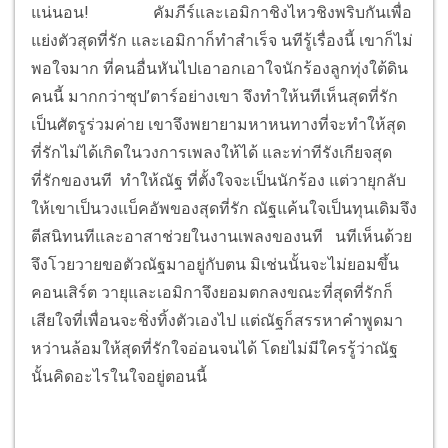
แน่นอน!
คัมภีร์และเอมิกาชิงไหวชิงพริบกันเพื่อ
แย่งตัวสุดที่รัก และเอมิกาก็ทำสำเร็จ นทีรู้เรื่องนี้ เขาก็ไม่
พอใจมาก ที่คนอื่นหันไปเอาอกเอาใจนักร้องลูกทุ่งใต้ดิน
คนนี้ มากกว่าซุป’ตาร์อย่างเขา จึงทำให้นทีเห็นสุดที่รัก
เป็นศัตรูร่วมค่าย เขาจึงพยายามหาหนทางที่จะทำให้สุด
ที่รักไม่ได้เกิดในวงการเพลงให้ได้ และท่าทีรังเกียจสุด
ที่รักของนที ทำให้ณัฐ ที่ตั้งใจจะเป็นนักร้อง แต่วายุกลับ
ให้เขาเป็นวงแบ็คอัพของสุดที่รัก ณัฐแค้นใจเป็นทุนเดิมจึง
ตีสนิทนทีและอาสาช่วยในงานเพลงของนที นทีเห็นด้วย
จึงโวยวายขอตัวณัฐมาอยู่กับตน มิเช่นนั้นจะไม่ยอมขึ้น
คอนเสิร์ต วายุและเอมิกาจึงยอมตกลงขณะที่สุดที่รักก็
เสียใจที่เพื่อนจะชิ่งทิ้งตัวเองไป แต่ณัฐก็สรรหาคำพูดมา
หว่านล้อมให้สุดที่รักใจอ่อนจนได้ โดยไม่มีใครรู้ว่าณัฐ
นั้นคิดอะไรในใจอยู่ตอนนี้