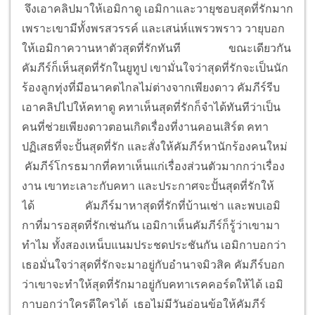
จึงเอาคลิปมาให้เอมิกาดู เอมิกาและวายุชอบสุดที่รักมาก
เพราะเขามีทั้งพรสวรรค์ และเสน่ห์แพรวพราว วายุบอก
ให้เอมิกาควานหาตัวสุดที่รักทันที
ขณะเดียวกัน
คัมภีร์ก็เห็นสุดที่รักในยูทูป เขามั่นใจว่าสุดที่รักจะเป็นนัก
ร้องลูกทุ่งที่มีอนาคตไกลไม่ต่างจากเพียงดาว คัมภีร์รีบ
เอาคลิปไปให้คทาดู คทาเห็นสุดที่รักก็จำได้ทันทีว่าเป็น
คนที่ช่วยเพียงดาวตอนเกิดเรื่องที่งานคอนเสิร์ต คทา
ปฏิเสธที่จะปั้นสุดที่รัก และสั่งให้คัมภีร์หานักร้องคนใหม่
คัมภีร์โกรธมากที่คทาเห็นแก่เรื่องส่วนตัวมากกว่าเรื่อง
งาน เขาทะเลาะกับคทา และประกาศจะปั้นสุดที่รักให้
ได้
คัมภีร์มาหาสุดที่รักที่บ้านเช่า และพบเอมิ
กาที่มารอสุดที่รักเช่นกัน เอมิกาเห็นคัมภีร์ก็รู้ว่าเขามา
ทำไม ทั้งสองเหน็บแนมประชดประชันกัน เอมิกาบอกว่า
เธอมั่นใจว่าสุดที่รักจะมาอยู่กับอำนาจมิวสิค คัมภีร์บอก
ว่าเขาจะทำให้สุดที่รักมาอยู่กับคทาเรคคอร์ดให้ได้ เอมิ
กาบอกว่าใครดีใครได้ เธอไม่มีวันอ่อนข้อให้คัมภีร์