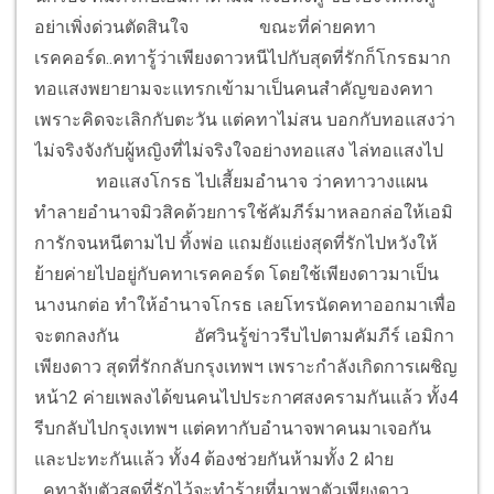
อย่าเพิ่งด่วนตัดสินใจ
ขณะที่ค่ายคทา
เรคคอร์ด..คทารู้ว่าเพียงดาวหนีไปกับสุดที่รักก็โกรธมาก
ทอแสงพยายามจะแทรกเข้ามาเป็นคนสำคัญของคทา
เพราะคิดจะเลิกกับตะวัน แต่คทาไม่สน บอกกับทอแสงว่า
ไม่จริงจังกับผู้หญิงที่ไม่จริงใจอย่างทอแสง ไล่ทอแสงไป
ทอแสงโกรธ ไปเสี้ยมอำนาจ ว่าคทาวางแผน
ทำลายอำนาจมิวสิคด้วยการใช้คัมภีร์มาหลอกล่อให้เอมิ
การักจนหนีตามไป ทิ้งพ่อ แถมยังแย่งสุดที่รักไปหวังให้
ย้ายค่ายไปอยู่กับคทาเรคคอร์ด โดยใช้เพียงดาวมาเป็น
นางนกต่อ ทำให้อำนาจโกรธ เลยโทรนัดคทาออกมาเพื่อ
จะตกลงกัน
อัศวินรู้ข่าวรีบไปตามคัมภีร์ เอมิกา
เพียงดาว สุดที่รักกลับกรุงเทพฯ เพราะกำลังเกิดการเผชิญ
หน้า2 ค่ายเพลงได้ขนคนไปประกาศสงครามกันแล้ว ทั้ง4
รีบกลับไปกรุงเทพฯ แต่คทากับอำนาจพาคนมาเจอกัน
และปะทะกันแล้ว ทั้ง4 ต้องช่วยกันห้ามทั้ง 2 ฝ่าย
คทาจับตัวสุดที่รักไว้จะทำร้ายที่มาพาตัวเพียงดาว