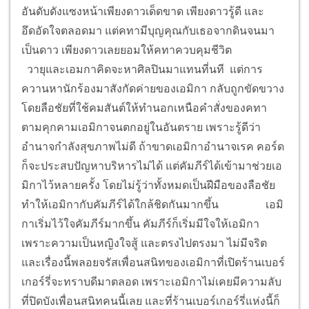
อันดับดังแซงหน้าเพียงดาวเด็ดขาด เพียงดาวรู้ดี และ
อึดอัดใจตลอดมา แต่คทามีบุญคุณกับเธอจากดินจนมา
เป็นดาว เพียงดาวเลยยอมให้คทาควบคุมชีวิต
วายุและเอมกาคิดจะหาศิลปินมาแทนที่นที แต่การ
ควานหานักร้องมาสังกัดค่ายของเอมิกา กลับถูกขัดขวาง
โดยลือชัยที่ใช้คมสันต์ให้ทำนอกเหนือคำสั่งของคทา
ตามคุกคามเอมิกาจนตกอยู่ในอันตราย เพราะรู้ดีว่า
อำนาจกำลังสุขภาพไม่ดี ถ้าขาดเอมิกาอำนาจเรค คอร์ด
ก็จะประสบปัญหาบริหารไม่ได้ แต่คัมภีร์ได้เข้ามาช่วยเอ
มิกาไว้หลายครั้ง โดยไม่รู้ว่าทั้งหมดเป็นฝีมือของลือชัย
ทำให้เอมิกากับคัมภีร์ได้ใกล้ชิดกันมากขึ้น
เอมิ
กาเริ่มไว้ใจคัมภีร์มากขึ้น คัมภีร์ก็เริ่มมีใจให้เอมิกา
เพราะความเป็นหญิงใจสู้ และตรงไปตรงมา ไม่มีจริต
และเรื่องนี้พลอยจรัสเพื่อนสนิทของเอมิกาที่เปิดร้านเบอร์
เกอร์รี่จะทราบดีมาตลอด เพราะเอมิกาไม่เคยมีความลับ
ที่ปิดบังเพื่อนสนิทคนนี้เลย และที่ร้านเบอร์เกอร์รี่แห่งนี้ก็