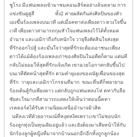
ชูโรง มีแฟนเพลงเข้ามาชมคอนเสิร์ตอย่างล้นหลาม การ
แข่งขันดูสูสี
ทั้ง2 ค่ายผลัดกันส่งศิลปินของตัว
เองขึ้นร้องเพลงบนเวที แต่เมื่อคทาส่งเพียงดาว ดวงใจขึ้น
เวที เพียงดาวสามารถกุมหัวใจแฟนเพลงไว้ได้ทั้งหมด
อำนาจ และเอมิกาถึงกับหนักใจ วายุจึงตัดสินใจส่งสุด
ที่รักออกไปสู้ และมั่นใจว่าสุดที่รักจะต้องเอาชนะเพียง
ดาวได้แม้ต้องร้องเพลงเก่าของศิลปินในอดีตก็ตาม แต่นที
กลับไม่ยอมให้สุดที่รักแจ้งเกิด เขาฉวยโอกาสกลับขึ้นไป
บนเวทีตัดหน้าสุดที่รัก ตามคำยุแยงของณัฐเพื่อนของสุด
ที่รัก วายุและเอมิกาโกรธนทีมาก ขณะที่นทีก็พยายาม
ร้องเต้นสู้กับเพียงดาว แต่กลับถูกแฟนเพลงโห่ คทากับลือ
ชัยสะใจมากที่สามารถแสดงให้เห็นว่าตอนนี้คทา
เรคคอร์ดได้รับความนิยมเหนืออำนาจมิวสิค
นทีลงเวทีด้วยอารมณ์ที่หงุดหงิดเพราะเขาไม่ชอบนัก
ร้องลูกทุ่งเป็นทุนเดิมอยู่แล้ว และยังต้องมาเสียหน้าให้กับ
นักร้องลูกผู้หญิงที่มาจากบ้านนอกอีกอีกทั้งถูกลูกน้อง