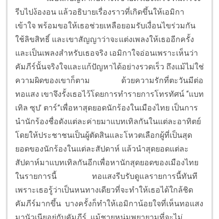
รีบไปง้องอน แล้วอธิบายเรื่องราวที่เกิดขึ้นให้เอมิกา
เข้าใจ พร้อมขอให้เธอช่วยเหลือยอมรับเงื่อนไขร่วมกัน
ใช้ลิขสิทธิ์ และเขาสัญญาว่าจะแต่งเพลงให้เธออีกครั้ง
และเป็นเพลงสำหรับเธอจริง เอมิกาใจอ่อนเพราะเห็นว่า
คัมภีร์นั้นจริงใจและแก้ปัญหาได้อย่างรวดเร็ว ถึงแม้ไม่ใช่
ความผิดของเขาก็ตาม
ด้วยความรักที่ตะวันมีต่อ
ทอแสง เขาจึงรั้งเธอไว้โดยการทำรายการโทรทัศน์ “แบท
เทิล ซุป’ ตาร์”เพื่อหาสุดยอดนักร้องในเมืองไทย เป็นการ
นำนักร้องชื่อดังแต่ละค่ายมาแบทเทิลกันในแต่ละอาทิตย์
โดยให้ประชาชนเป็นผู้ตัดสินและโหวตเลือกผู้ที่เป็นสุด
ยอดของนักร้องในแต่ละสัปดาห์ แล้วนำสุดยอดแต่ละ
สัปดาห์มาแบทเทิลกันอีกเพื่อหานักสุดยอดของเมืองไทย
ในรายการนี้
ทอแสงรีบรับดูแลรายการนี้ทันที
เพราะเธอรู้ว่าเป็นหนทางเดียวที่จะทำให้เธอได้ใกล้ชิด
คัมภีร์มากขึ้น บางครั้งก็ทำให้เอมิกาน้อยใจที่เห็นทอแสง
มานัวเนียอยู่กับคัมภีร์ แม้ชายหนุ่มพยายามที่จะไม่