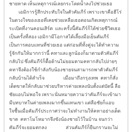
ชายหาด เห็นเหตุการณ์เลยกระโดดน้ำลงไปช่วยเธอ
เอมิการรู้สึกประทับใจในตัวคัมภีร์ เพราะเขาคือฮีโร่
ในดวงใจของเธอที่เคยช่วยเหลือเธอตอนเกิดเหตุการณ์
ระเบิดที่งานคอนเสิร์ต และครั้งนี้คัมภีร์ก็ได้ช่วยชีวิตเธอ
เป็นครั้งที่สอง เอมิกามีโอกาสได้เลี้ยงมือเย็นคัมภีร์
เป็นการตอบแทนที่ช่วยเธอ แต่ก่อนที่ทั้งคู่จะได้ทำความ
รู้จักกันให้มากกว่านี้ คทาและลูกน้องก็มาตามตัวคัมภีร์
กลับไป ซึ่งคัมภีร์ก็ดื้อด้านไม่ยอมตามคทากลับไปง่ายๆ
คทาจึงต้องใช้กำลังกับน้องชายจนสามารถพาตัวคัมภีร์
กลับบ้านได้สำเร็จ
เมื่อมาถึงกรุงเทพ คทาก็สั่ง
เด็ดขาดให้กลับมาช่วยบริหารค่ายเพลงนับตั้งแต่บัดนี้ ลือ
ชัยแอบไม่พอใจ เพราะนั่นหมายความว่าคัมภีร์จะเข้ามา
มีบทบาทในค่ายเพลงมากขึ้นแทนเขา แต่ลือชัยก็แอบ
ใจชื้นเมื่อคัมภีร์ประกาศว่าจะไม่ทำงานให้คทาอย่างเด็ด
ขาด คทาโมโหมากจึงขังน้องชายไว้ในบ้าน จนกว่า
คัมภีร์จะยอมตกลง
ส่วนคัมภีร์ก็ยืนกรานจะไม่