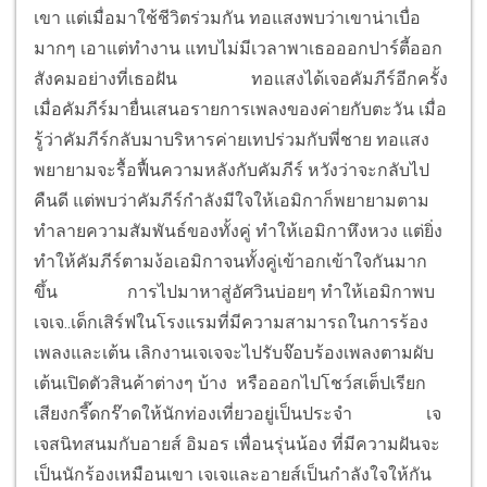
เขา แต่เมื่อมาใช้ชีวิตร่วมกัน ทอแสงพบว่าเขาน่าเบื่อ
มากๆ เอาแต่ทำงาน แทบไม่มีเวลาพาเธอออกปาร์ตี้ออก
สังคมอย่างที่เธอฝัน
ทอแสงได้เจอคัมภีร์อีกครั้ง
เมื่อคัมภีร์มายื่นเสนอรายการเพลงของค่ายกับตะวัน เมื่อ
รู้ว่าคัมภีร์กลับมาบริหารค่ายเทปร่วมกับพี่ชาย ทอแสง
พยายามจะรื้อฟื้นความหลังกับคัมภีร์ หวังว่าจะกลับไป
คืนดี แต่พบว่าคัมภีร์กำลังมีใจให้เอมิกาก็พยายามตาม
ทำลายความสัมพันธ์ของทั้งคู่ ทำให้เอมิกาหึงหวง แต่ยิ่ง
ทำให้คัมภีร์ตามง้อเอมิกาจนทั้งคู่เข้าอกเข้าใจกันมาก
ขึ้น
การไปมาหาสู่อัศวินบ่อยๆ ทำให้เอมิกาพบ
เจเจ..เด็กเสิร์ฟในโรงแรมที่มีความสามารถในการร้อง
เพลงและเต้น เลิกงานเจเจจะไปรับจ๊อบร้องเพลงตามผับ
เต้นเปิดตัวสินค้าต่างๆ บ้าง หรือออกไปโชว์สเต็ปเรียก
เสียงกรี๊ดกร๊าดให้นักท่องเที่ยวอยู่เป็นประจำ
เจ
เจสนิทสนมกับอายส์ อิมอร เพื่อนรุ่นน้อง ที่มีความฝันจะ
เป็นนักร้องเหมือนเขา เจเจและอายส์เป็นกำลังใจให้กัน