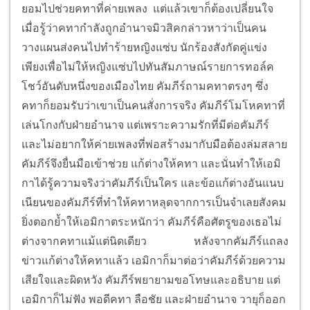
ยอมไปช่วยคทาที่ค่ายเพลง แต่แล้วเขาก็ต้องเปลี่ยนใจ
เมื่อรู้ว่าคทากำลัง
ถูกอำนาจมิวสิคกล่าวหาว่าเป็นคน
วางแผนส่งคนไปทำร้ายหญิงแซ่บ นักร้องสังกัดคู่แข่ง
เพียงเพื่อไม่ให้หญิงแซ่บไปทันสัมภาษณ์รายการทอล์ค
โชว์อันดับหนึ่งของเมืองไทย คัมภีร์ถามคทาตรงๆ ซึ่ง
คทาก็ยอมรับว่าเขาเป็นคนสั่งการจริง คัมภีร์โมโหคทาที่
เล่นโกงกับฝ่ายอำนาจ แต่เพราะความรักที่มีต่อคัมภีร์
และไม่อยากให้ค่ายเพลงที่พ่อสร้างมากับมือต้องล่มสลาย
คัมภีร์จึงยื่นมือเข้าช่วย แก้ต่างให้คทา และนั่นทำให้เอมิ
กาได้รู้ความจริงว่าคัมภีร์เป็นใคร และข้อแก้ต่างอันแนบ
เนียนของคัมภีร์ที่ทำให้คทาหลุดจากการเป็นจำเลยสังคม
ยิ่งตอกย้ำให้เอมิกาตระหนักว่า คัมภีร์คือศัตรูของเธอไม่
ต่างจากคทาแม้แต่นิดเดียว
หลังจากคัมภีร์แถลง
ข่าวแก้ต่างให้คทาแล้ว เอมิกาก็มาต่อว่าคัมภีร์ด้วยความ
เสียใจและผิดหวัง คัมภีร์พยายามขอโทษและอธิบาย แต่
เอมิกาก็ไม่ฟัง พอดีคทา ลือชัย และฝ่ายอำนาจ วายุก็ออก