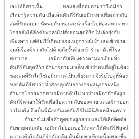
เองให้อิศราเห็น
ทอแสงที่คอยตามราวีเอมิกา
เกิดมารู้ความลับ เมื่อเห็นคัมภีร์กับเอมิกาพาเพียงดาวกับ
สุดที่รักแอบมานัดพบกัน ทอแสงนำเรื่องไปฟ้องคทา คทา
โกรธสั่งให้ลือชัยพาคนไปสั่งสอนสุดที่รีกให้เลิกยุ่งกับ
เพียงดาว แต่คัมภีร์เกิดมาเจอเหตุการณ์เข้า เลยเข้าช่วย
จนมีเรื่องมีราวกันไปด้วยถึงขั้นต้องเข้ารักษาตัวที่โรง
พยาบาล
เอมิกากับเพียงดาวตามมาเยี่ยมทั้ง
คัมภีร์กับสุดที่รัก อำนาจตามมาเห็นเข้าว่าคนที่อยู่ในห้อง
ของสุดที่รักไม่ใช่เอมิกา แต่เป็นเพียงดาว จึงรีบไปดูที่ห้อง
ของคัมภีร์พบว่า ทั้งสองคุยกันอย่างกระหนุงกระหนิง
อำนาจโกรธมากพาเอมิกากลับไป หาว่าเอมิกากำลังถูก
คัมภีร์หลอกให้รักเพื่อสืบความลับของค่าย แต่เอมิกาบอก
ว่าไม่จริง ถึงเป็นพี่น้องกันแต่คัมภีร์ไม่มีนิสัยเหมือนคทา
อำนาจไม่เชื่อคำพูดของลูกสาว และให้เลิกติดต่อ
กับชายหนุ่มเสีย เอมิกาไม่ยอมขอให้เวลาให้คัมภีร์พิสูจน์
ความจริงใจคัมภีร์กลัดกลุ้ม คืนนั้นเขาเขียนเนื้อเพลงขึ้น