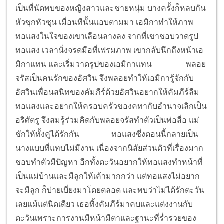
เป็นที่นัดพบของหญิงสาวและชายหนุ่ม บางครั้งก็หลบกัน
หัวซุกหัวซุน เมื่อนทีนั้นแอบตามมา เอมิกาทำให้ภาพ
ทอแสงในใจของเขาเลือนลางลง จากที่เขาชอบวาดรูป
ทอแสง เวลานั่งจรดมือที่เฟรมภาพ เขากลับนึกถึงหน้าเอ
มิกาแทน และเริ่มวาดรูปของเอมิกาแทน
พลอย
จรัสเป็นคนรักของอัศวิน จึงพลอยทำให้เอมิการู้จักกับ
อัศวินเพื่อนสนิทของคัมภีร์ด้วยอัศวินอยากให้คัมภีร์ลืม
ทอแสงและอยากให้ครอบครัวของคทากับอำนาจเลิกเป็น
อริศัตรู จึงสมรู้ร่วมคิดกับพลอยจรัสทำตัวเป็นพ่อสื่อ แม่
ชักให้ทั้งคู่ได้รักกัน
ทอแสงซึ่งตอนนี้กลายเป็น
นางแบบที่แทบไม่มีงาน เนื่องจากนิสัยส่วนตัวที่เรื่องมาก
ชอบทำตัวมีปัญหา อีกทั้งตะวันอยากให้ทอแสงทำหน้าที่
เป็นแม่บ้านและมีลูกให้เค้ามากกว่า แต่ทอแสงไม่อยาก
จะมีลูก ก็บ่ายเบี่ยงมาโดยตลอด และพบว่าไม่ได้รักตะวัน
เลยแม้แต่นิดเดียว เธอทิ้งคัมภีร์มาคบและแต่งงานกับ
ตะวันเพราะการงานมีหน้ามีตาและฐานะที่ร่ำรวยของ