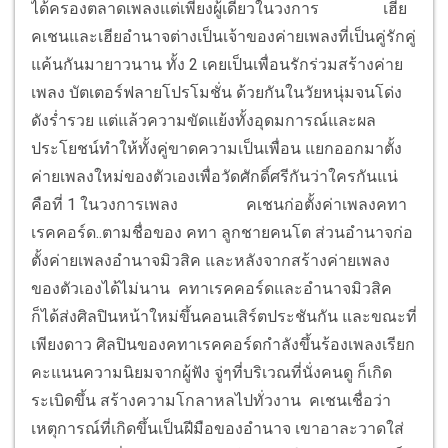
ได้ครองตลาดเพลงแต่เพียงผู้เดียวในวงการ
เฮีย
คเชนและเฮียอำนาจต่างเป็นเจ้าของค่ายเพลงที่เป็นคู่รักคู่
แค้นกันมายาวนาน ทั้ง 2 เคยเป็นเพื่อนรักร่วมสร้างค่าย
เพลง บัตเตอร์ฟลายโปรโมชั่น ด้วยกันในวัยหนุ่มจนโด่ง
ดังร่ำรวย แต่แล้วความขัดแย้งทั้งอุดมการณ์และผล
ประโยชน์ทำให้ทั้งคู่ขาดความเป็นเพื่อน แยกออกมาตั้ง
ค่ายเพลงใหม่ของตัวเองเพื่อวัดศักดิ์ศรีกันว่าใครกันแน่
คือที่ 1 ในวงการเพลง
คเชนก่อตั้งค่าเพลงคทา
เรคคอร์ด..ตามชื่อของ คทา ลูกชายคนโต ส่วนอำนาจก่อ
ตั้งค่ายเพลงอำนาจมิวสิค และหลังจากสร้างค่ายเพลง
ของตัวเองได้ไม่นาน คทาเรคคอร์ดและอำนาจมิวสิค
ก็ได้ส่งศิลปินหน้าใหม่ขึ้นคอนเสิร์ตประชันกัน และขณะที่
เพียงดาว ศิลปินของคทาเรคคอร์ดกำลังขึ้นร้องเพลงเรียก
คะแนนความนิยมจากผู้ฟัง จู่ๆที่บริเวณที่นั่งคนดู ก็เกิด
ระเบิดขึ้น สร้างความโกลาหลไปทั่วงาน คเชนเชื่อว่า
เหตุการณ์ที่เกิดขึ้นเป็นฝีมือของอำนาจ เขาอาละวาดใส่