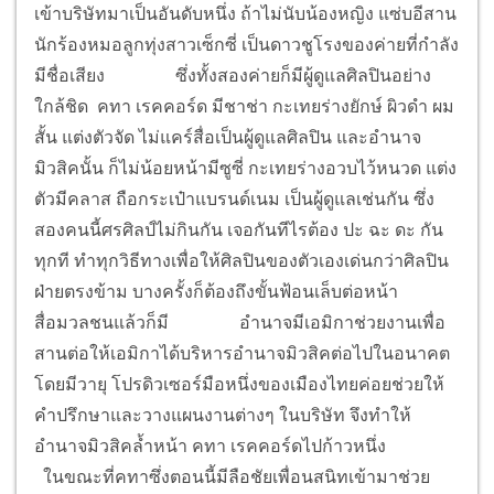
เข้าบริษัทมาเป็นอันดับหนึ่ง ถ้าไม่นับน้องหญิง แซ่บอีสาน
นักร้องหมอลูกทุ่งสาวเซ็กซี่ เป็นดาวชูโรงของค่ายที่กำลัง
มีชื่อเสียง
ซึ่งทั้งสองค่ายก็มีผู้ดูแลศิลปินอย่าง
ใกล้ชิด คทา เรคคอร์ด มีชาช่า กะเทยร่างยักษ์ ผิวดำ ผม
สั้น แต่งตัวจัด ไม่แคร์สื่อเป็นผู้ดูแลศิลปิน และอำนาจ
มิวสิคนั้น ก็ไม่น้อยหน้ามีซูซี่ กะเทยร่างอวบไว้หนวด แต่ง
ตัวมีคลาส ถือกระเป๋าแบรนด์เนม เป็นผู้ดูแลเช่นกัน ซึ่ง
สองคนนี้ศรศิลป์ไม่กินกัน เจอกันทีไรต้อง ปะ ฉะ ดะ กัน
ทุกที ทำทุกวิธีทางเพื่อให้ศิลปินของตัวเองเด่นกว่าศิลปิน
ฝ่ายตรงข้าม บางครั้งก็ต้องถึงขั้นฟ้อนเล็บต่อหน้า
สื่อมวลชนแล้วก็มี
อำนาจมีเอมิกาช่วยงานเพื่อ
สานต่อให้เอมิกาได้บริหารอำนาจมิวสิคต่อไปในอนาคต
โดยมีวายุ โปรดิวเซอร์มือหนึ่งของเมืองไทยค่อยช่วยให้
คำปรึกษาและวางแผนงานต่างๆ ในบริษัท จึงทำให้
อำนาจมิวสิคล้ำหน้า คทา เรคคอร์ดไปก้าวหนึ่ง
ในขณะที่คทาซึ่งตอนนี้มีลือชัยเพื่อนสนิทเข้ามาช่วย