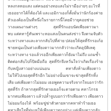
หลงกลทอแสง แต่คนอย่างทอแสงไม่รามือง่ายๆ อะไรที่
เธออยากได้ก็ต้องได้ และเอมิกาเองก็ตั้งมั่นว่านักร้องค่าย
ตัวเองต้องเป็นที่หนึ่งในรายการนี้โดยมีวายุคอยช่วย
วางแผนงานต่างๆ
สุดที่รักแอบนัดเพียงดาวมา
พบ แต่คทารู้ทันเพราะทอแสงเป็นคนส่งข่าว จึงตามจับตัว
ระหว่างทางและลากกลับไปที่ค่าย ปล่อยให้สุดที่รักรอเก้อ
ชายหนุ่มเป็นห่วงเพียงดาวมากกลัวว่าจะเกิดอุบัติเหตุ
ระหว่างทาง รอแล้วรออีกเพียงดาวก็ยังมาไม่ถึง แถมซ้ำ
ติดต่อกลับไปก็ปิดมือถือ สุดที่รักจึงหวั่นใจว่าเกิดเรื่องร้าย
กับหญิงสาวอย่างแน่นอน
คทาสั่งห้ามเพียงดาว
ไม่ให้ไปเจอสุดที่รักอีก ไม่อย่างนั้นเขาจะฆ่าสุดที่รักทิ้ง
เสีย แต่เพียงดาวไม่ยอม เธอพูดความจริงจากใจบอกว่ารัก
สุดที่รัก ถ้าหากสุดที่รักตายเธอก็จะตายตาม คทาโกรธ
มากตบเพียงดาว แล้วปล้ำจูบบอกว่ารักเพียงดาว เพียงดาว
ไม่ยอมร้องไห้ พร้อมขู่ฆ่าตัวตายหากคทาทำร้ายเธอ
คทาเสียใจที่ทุ่มเทให้เพียงดาวทุกอย่าง แต่เพียงดาวกลับ