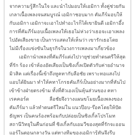
จากความรู้สึกในใจ และนำไปมอบให้เอมิกา ทั้งคู่ช่วยกัน
เกลาเนื้อเพลงจนสมบูรณ์ เอมิกาชอบมาก คัมภีร์มอบให้
กับเอมิกา เอมิกาจะเอาไปทำอะไรก็ได้เขายินดี เอมิกาอึ้ง
การที่คัมภีร์มอบเนื้อเพลงให้เธอไม่ห่วงว่าเธอจะเอาเพลง
ไปอัดเสียงขาย เป็นการแสดงให้เห็นว่า เขารักเธอโดย
ไม่มีเรื่องแข่งขันในธุรกิจในวงการเพลงมาเกี่ยวข้อง
เอมิกานำเพลงที่คัมภีร์แต่งไปวายุช่วยทำดนตรีให้สุด
ที่รัก ร้อง เข้าห้องอัดเสียงเป็นซิงเกิ้ลเปิดตัวกับค่ายอำนาจ
มิวสิค แต่เรื่องนี้เข้าถึงหูคทากับลือชัย เพราะทอแสงไป
แอบได้ยินมา ทำให้คทาโกรธคัมภีร์เป็นอย่างมากที่หันไป
เข้าข้างฝ่ายตรงข้าม ทั้งที่ตัวเองเป็นหุ้นส่วนของ คทา
เรคคอร์ด
ลือชัยจึงวางแผนขโมยเนื้อเพลงของ
คัมภีร์มา แล้วทำดนตรีใหม่ใน แนวป๊อบ-ร๊อคโดยให้ปัด
ธัญพร เป็นคนร้องพร้อมกับปล่อยเป็นซิงเกิ้ลโปรโมท
สถานีวิทยุในคืนก่อนที่ ซิงเกิ้ลกับเอมวีของสุดที่รักจะออน
แอร์ในตอนกลางวัน แต่ทางทีมของเอมิการู้ทันจึงรีบ