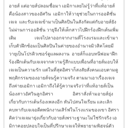
อายส์ แต่อายส์ปลอมชื่อมา เอมิกาเลยไม่รู้ว่าที่แท้อายส์
คือน้องสาวของอัศวิน เอมิกาให้วายุช่วยในการออดิชั่น
เจเจ และรับเจเจเข้ามาเป็นศิลปินในสังกัดแต่กับอายส์ยัง
ไม่ผ่านการออดิชั่น วายุจึงให้เด็กสาวไปฝึกร้องฝึกเต้นเพิ่ม
เติม
เจเจไปลาออกจากงานที่โรงแรมและเข้ามา
เก็บตัวฝึกซ้อมเป็นศิลปินในค่ายของอำนาจมิวสิคโดยมี
วายุเป็นโปรดิวเซอร์ดูแลผลงาน อายส์ก็แอบหนีพ่อมาฝึก
ร้องฝึกเต้นกับเจเจจากความรู้สึกแบบเพื่อนที่อายส์มอบให้
เจเจเป็นความรัก แต่ในที่สุดอิศราก็สงสัยสั่งคนแอบตามดู
พฤติกรรมของอายส์จนรู้ความจริง ตามมาเอาเรื่องเจเจ
ถึงค่ายเอมิกา เอมิกาถึงได้รู้ความจริงว่าที่แท้อายส์เป็น
น้องสาวอัศวินลูกอิศรา
อิศราสั่งห้ามอายส์ยุ่ง
เกี่ยวกับการเต้นร้องเพลงอีก หันไปสนใจเรียน และเลิก
คบหากับเจเจอดีตพนักงานเสิร์ฟในโรงแรมของเขา อิศรา
คิดว่าเจเจมายุ่งเกี่ยวกับอายส์เพราะฐานะไม่ใช่รักจริง เอ
มิกาคอยปลอบใจเป็นที่ปรึกษาเจเจให้พยายามพิสูจน์ตัว