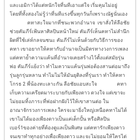
และเอมิกาได้แต่หนักใจที่นทีเอาแต่ใจ เริ่มคุมไม่อยู่
โดยที่ทั้งสองไม่รู้ว่าที่นทีแรงขึ้นทุกวันก็เพราะณัฐนั่นเอง
คทาสะใจมากที่ชนะพวกอำนาจ เขาสั่งให้ลือชัย
ช่วยคัมภีร์เฟ้นหาศิลปินหน้าใหม่ คัมภีร์เห็นคทาไม่สำนึก
ผิดที่ใช้เล่ห์กลจนชนะ คัมภีร์ไม่เห็นด้วยกับวิธีการของ
คทา เขาอยากให้คทากับอำนาจเป็นมิตรทางวงการเพลง
แต่คทาย้ำความแค้นที่อำนาจเคยสร้างไว้ตั้งแต่สมัยรุ่น
พ่อ คัมภีร์แย้งว่า ทำไมความแค้นรุ่นพ่อต้องสานต่อมาถึง
รุ่นลูกรุ่นหลาน ทำไมไม่ให้มันยุติลงที่รุ่นเรา ทำให้คทา
โกรธ 2 พี่น้องทะเลาะกัน ลือชัยแอบสะใจ
คทา
เก็บความเครียดมาระบายกับเพียงดาว ดวงใจ แต่เขาจะ
ไม่ยอมทิ้งภาระที่พ่อฝากฝังไว้ให้เขาสานต่อ ใน
อาณาจักรวงการเพลง ใครจะมายิ่งใหญ่เหนือคทาไม่ได้
เขาไม่ได้มองเพียงดาวเป็นแค่เด็กปั้น หรือศิลปิน
เบอร์1ของค่ายที่ต้องดูแลเป็นพิเศษ แต่คทารักเพียงดาว
จนเขาทำทุกอย่างเพื่อเพียงดาว และจะไม่ยอมให้ใครไต่