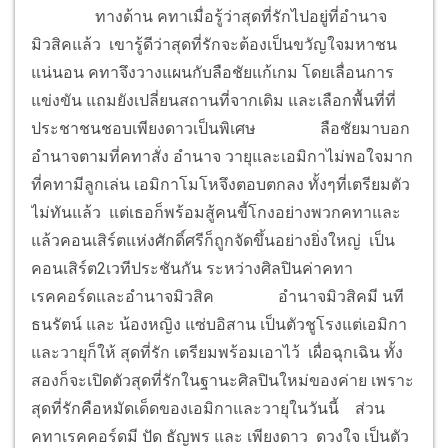
ทางด้าน คทาเมื่อรู้ว่าสุดที่รักไปอยู่ที่อำนาจ
มิวสิคแล้ว เขารู้ดีว่าสุดที่รักจะต้องเป็นขวัญใจมหาชน
แน่นอน คทาจึงวางแผนกับลือชัยแก้เกม โดยเลื่อนการ
แข่งขัน แถมยังเปลี่ยนสถานที่จากเดิม และเลือกพื้นที่ที่
ประชาชนชอบเพียงดาวเป็นพิเศษ
ลือชัยมาบอก
อำนาจตามที่คทาสั่ง อำนาจ วายุและเอมิกาไม่พอใจมาก
ที่คทามีลูกเล่น เอมิกาโมโหจึงตอบตกลง ทั้งๆที่เตรียมตัว
ไม่ทันแล้ว แต่เธอก็พร้อมสู้คนขี้โกงอย่างพวกคทา
และ
แล้วคอนเสิร์ตแห่งศักดิ์ศรีก็ถูกจัดขึ้นอย่างยิ่งใหญ่ เป็น
คอนเสิร์ต2เวทีประชันกัน ระหว่างศิลปินค่าคทา
เรคคอร์ดและอำนาจมิวสิค
อำนาจมิวสิคมี นที
ธนรัตน์ และ น้องหญิง แซ่บอิสาน เป็นตัวชูโรงแต่เอมิกา
และวายุก็ให้ สุดที่รัก เตรียมพร้อมเอาไว้ เผื่อฉุกเฉิน ทั้ง
สองก็จะเปิดตัวสุดที่รักในฐานะศิลปินใหม่ของค่าย เพราะ
สุดที่รักคือหมัดเด็ดของเอมิกาและวายุในวันนี้ ส่วน
คทาเรคคอร์ดมี ปัด ธัญพร และ เพียงดาว ดวงใจ เป็นตัว