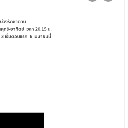
อ บ่วงรักซาตาน
นศุกร์-อาทิตย์
เวลา 20.15 น
.
ง 3
เริ่มตอนแรก 6 เมษายนนี้