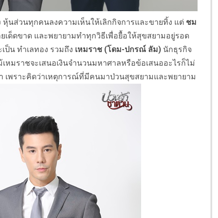
ง หุ้นส่วนทุกคนลงความเห็นให้เลิกกิจการและขายทิ้ง แต่
ชม
เด็ดขาด และพยายามทำทุกวิธีเพื่อยื้อให้สุขสยามอยู่รอด
าะเป็น ทำเลทอง รวมถึง
เหมราช (โดม-ปกรณ์ ลัม)
นักธุรกิจ
้เหมราชจะเสนอเงินจำนวนมหาศาลหรือข้อเสนออะไรก็ไม่
กดำ เพราะคิดว่าเหตุการณ์ที่มีคนมาป่วนสุขสยามและพยายาม