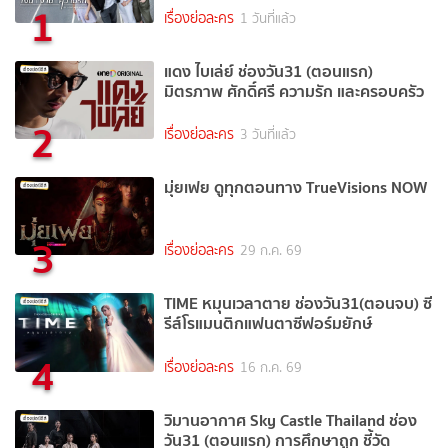
1
เรื่องย่อละคร
1 วันที่แล้ว
แดง ไบเล่ย์ ช่องวัน31 (ตอนแรก)
มิตรภาพ ศักดิ์ศรี ความรัก และครอบครัว
2
เรื่องย่อละคร
3 วันที่แล้ว
มุ่ยเฟย ดูทุกตอนทาง TrueVisions NOW
3
เรื่องย่อละคร
29 ก.ค. 69
TIME หมุนเวลาตาย ช่องวัน31(ตอนจบ) ซี
รีส์โรแมนติกแฟนตาซีฟอร์มยักษ์
4
เรื่องย่อละคร
16 ก.ค. 69
วิมานอากาศ Sky Castle Thailand ช่อง
วัน31 (ตอนแรก) การศึกษาถูก ชี้วัด