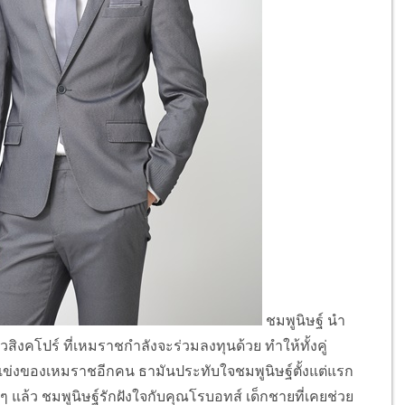
ชมพูนิษฐ์ นำ
วสิงคโปร์ ที่เหมราชกำลังจะร่วมลงทุนด้วย ทำให้ทั้งคู่
่แข่งของเหมราชอีกคน ธามันประทับใจชมพูนิษฐ์ตั้งแต่แรก
กๆ แล้ว ชมพูนิษฐ์รักฝังใจกับคุณโรบอทส์ เด็กชายที่เคยช่วย