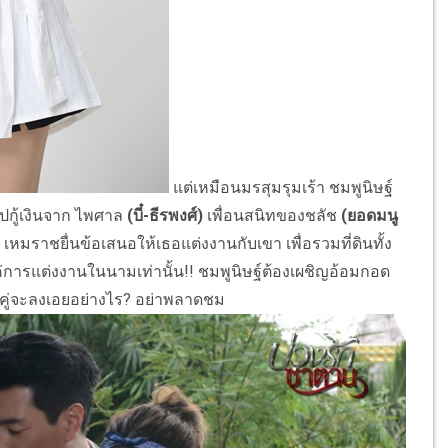
แต่เหมือนมรสุมรุมเร้า ชมพูนิษฐ์
ไปกู้เงินจาก ไพศาล
(บี๋-ธีรพงศ์)
เพื่อนสนิทของชลัช
(ยอดมนู
 เหมราชยื่นข้อเสนอให้เธอแต่งงานกับเขา เพื่อรวมที่ดินทั้ง
แค่การแต่งงานในนามเท่านั้น!! ชมพูนิษฐ์ต้องเผชิญอ้อมกอด
งคู่จะลงเอยอย่างไร? อย่าพลาดชม