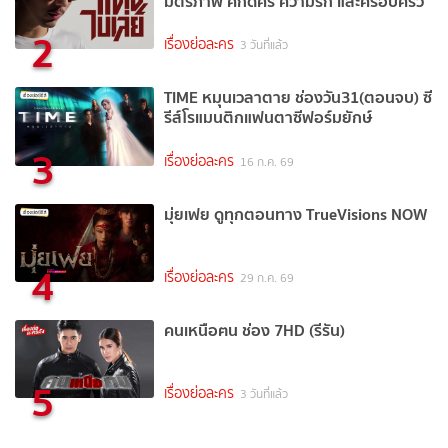
มิตรภาพ ศักดิ์ศรี ความรัก และครอบครัว
2
เรื่องย่อละคร
3 วันที่แล้ว
TIME หมุนเวลาตาย ช่องวัน31(ตอนจบ) ซี
รีส์โรแมนติกแฟนตาซีฟอร์มยักษ์
3
เรื่องย่อละคร
16 ก.ค. 69
มุ่ยเฟย ดูทุกตอนทาง TrueVisions NOW
4
เรื่องย่อละคร
29 ก.ค. 69
คนเหนือฅน ช่อง 7HD (รีรัน)
5
เรื่องย่อละคร
3 วันที่แล้ว