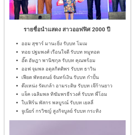
รายชื่อนำแสดง สาวออฟฟิศ 2000 ปี
ออม สุชาร์ มานะยิ่ง รับบท โมเม
ทอย ปฐมพงศ์ เรือนใจดี รับบท หมูทอด
อั๊ต อัษฎา พานิชกุล รับบท คุณพร้อม
ออฟ จุมพล อดุลกิตติพร รับบท ธาวิน
เฟียต พัทธดนย์ จันทร์เงิน รับบท กำปั้น
ต๊งเหน่ง รัดเกล้า อามระดิษ รับบท เจ๊ก้านยาว
แจ็ค เฉลิมพล ทิฆัมพรธีรวงศ์ รับบท พี่โอม
ใบเฟิร์น พัสกร พลบูรณ์ รับบท เยลลี่
จูเนียร์ กรวิชญ์ สูงกิจบูลย์ รับบท กระทิง