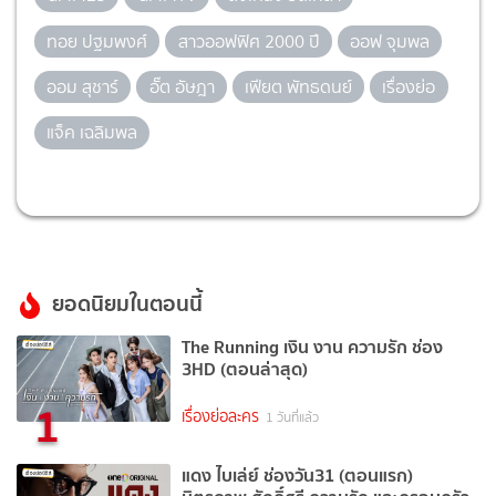
ทอย ปฐมพงศ์
สาวออฟฟิศ 2000 ปี
ออฟ จุมพล
ออม สุชาร์
อั๊ต อัษฎา
เฟียต พัทธดนย์
เรื่องย่อ
แจ็ค เฉลิมพล
ยอดนิยมในตอนนี้
The Running เงิน งาน ความรัก ช่อง
3HD (ตอนล่าสุด)
1
เรื่องย่อละคร
1 วันที่แล้ว
แดง ไบเล่ย์ ช่องวัน31 (ตอนแรก)