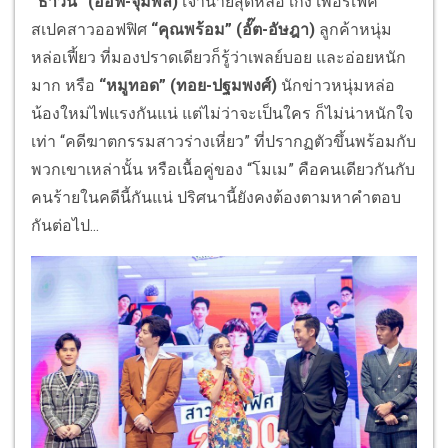
“ธาวิน” (ออฟ-จุมพล)
เจ้านายสุดหล่อ เก่ง เพอร์เฟค
สเปคสาวออฟฟิศ
“คุณพร้อม” (อั๊ต-อัษฎา)
ลูกค้าหนุ่ม
หล่อเฟี้ยว ที่มองปราดเดียวก็รู้ว่าเพลย์บอย และอ่อยหนัก
มาก หรือ
“หมูทอด” (ทอย-ปฐมพงศ์)
นักข่าวหนุ่มหล่อ
น้องใหม่ไฟแรงกันแน่ แต่ไม่ว่าจะเป็นใคร ก็ไม่น่าหนักใจ
เท่า “คดีฆาตกรรมสาวร่างเหี่ยว” ที่ปรากฏตัวขึ้นพร้อมกับ
พวกเขาเหล่านั้น หรือเนื้อคู่ของ “โมเม” คือคนเดียวกันกับ
คนร้ายในคดีนี้กันแน่ ปริศนานี้ยังคงต้องตามหาคำตอบ
กันต่อไป...