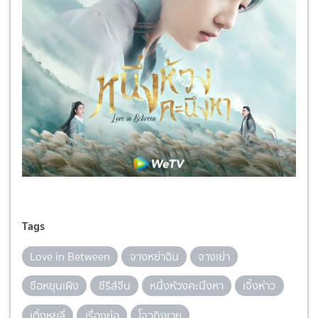
Tags
Love in Between
จางหย่าฉิน
จางเย่า
ชือหยุนเผิง
ซีรีส์จีน
หนึ่งห้วงคะนึงหา
เจิ้งห่าว
เติ้งหยูลี่
เรื่องย่อ
โจวถิงเวย