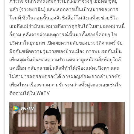
ภารกิจ จนกระทั่งได้มีการเปิดเผยว่าจริงๆ เธอคือ ซูหยุ
นลั่ว (จางหย่าฉิน) และเธอกลายเป็นเป้าหมายของการ
โจมตี ซึ่งในตอนนั้นเองจั่วชิงฉือก็ไม่ลังเลที่จะช่วยชีวิต
เธอถึงแม้ว่ามันจะหมายถึงการถูกจับได้ในยามอลหม่านนี้
ก็ตาม หลังจากผ่านเหตุการณ์นั้นมาทั้งสองก็ค่อยๆ ไข
ปริศนาในยุทธภพ เปิดเผยความลับของประวัติศาสตร์ จับ
มือกันขจัดความวุ่นวายของบ้านเมือง การพบเจอกันเป็น
เพียงจุดเริ่มต้นของความรัก แต่ทว่าดูเหมือนสิ่งที่อยู่ใกล้
แค่เอื้อม กลับกลายเป็นสิ่งที่ทำได้เพียงแค่คะนึงหา และ
ไม่สามารถครอบครองได้ การผจญภัยจะยากลำบากซัก
เพียงไหน เรื่องราวความรักระหว่างทั้งคู่จะลงเอยเช่นไร
ติดตามได้ใน WeTV