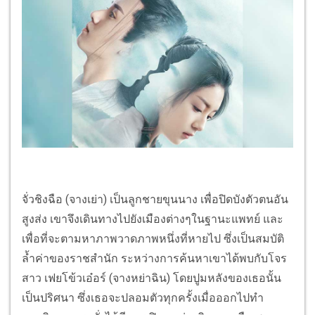
จั่วชิงฉือ (จางเย่า) เป็นลูกชายขุนนาง เพื่อปิดบังตัวตนอัน
สูงส่ง เขาจึงเดินทางไปยังเมืองต่างๆในฐานะแพทย์ และ
เพื่อที่จะตามหาภาพวาดภาพหนึ่งที่หายไป ซึ่งเป็นสมบัติ
ล้ำค่าของราชสำนัก ระหว่างการค้นหาเขาได้พบกับโจร
สาว เฟยโข้วเอ๋อร์ (จางหย่าฉิน) โดยปูมหลังของเธอนั้น
เป็นปริศนา ซึ่งเธอจะปลอมตัวทุกครั้งเมื่อออกไปทำ