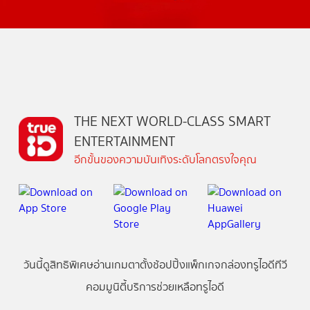
THE NEXT WORLD-CLASS SMART
ENTERTAINMENT
อีกขั้นของความบันเทิงระดับโลกตรงใจคุณ
วันนี้
ดู
สิทธิพิเศษ
อ่าน
เกม
ตาตั้ง
ช้อปปิ้ง
แพ็กเกจ
กล่องทรูไอดีทีวี
คอมมูนิตี้
บริการช่วยเหลือทรูไอดี