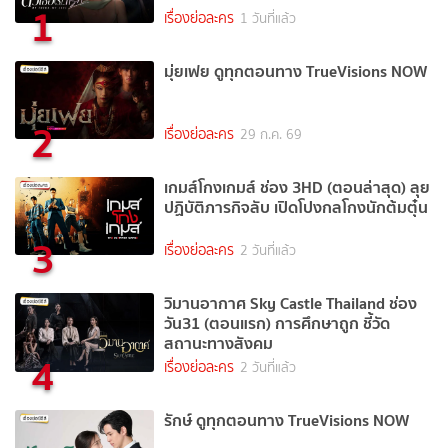
1
เรื่องย่อละคร
1 วันที่แล้ว
มุ่ยเฟย ดูทุกตอนทาง TrueVisions NOW
2
เรื่องย่อละคร
29 ก.ค. 69
เกมส์โกงเกมส์ ช่อง 3HD (ตอนล่าสุด) ลุย
ปฏิบัติภารกิจลับ เปิดโปงกลโกงนักต้มตุ๋น
3
เรื่องย่อละคร
2 วันที่แล้ว
วิมานอากาศ Sky Castle Thailand ช่อง
วัน31 (ตอนแรก) การศึกษาถูก ชี้วัด
สถานะทางสังคม
4
เรื่องย่อละคร
2 วันที่แล้ว
รักษ์ ดูทุกตอนทาง TrueVisions NOW