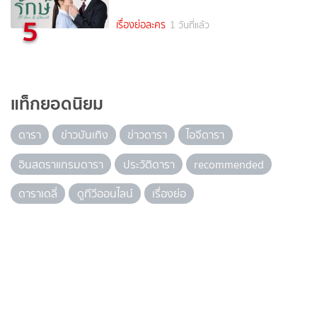
5
เรื่องย่อละคร
1 วันที่แล้ว
แท็กยอดนิยม
ดารา
ข่าวบันเทิง
ข่าวดารา
ไอจีดารา
อินสตราแกรมดารา
ประวัติดารา
recommended
ดาราเดลี่
ดูทีวีออนไลน์
เรื่องย่อ