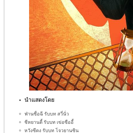
นำแสดงโดย
ฟ่านซื่อฉี รับบท สวี่นั่ว
ชีหยานดี้ รับบท เข่อซืออี้
หวังซีดง รับบท โจวยานซิน