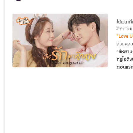
ได้เวลาท
ติกคอมเม
"Love U
ส่วนผสมท
"ชีหยานด
ทรูไอดี
ตอนแรก 