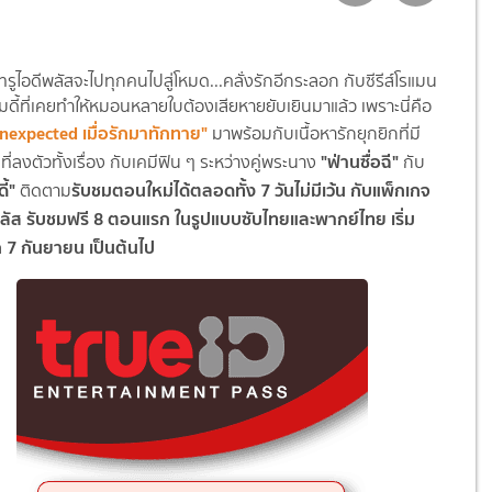
ี่ทรูไอดีพลัสจะไปทุกคนไปสู่โหมด...คลั่งรักอีกระลอก กับซีรีส์โรแมน
ดี้ที่เคยทำให้หมอนหลายใบต้องเสียหายยับเยินมาแล้ว เพราะนี่คือ
nexpected เมื่อรักมาทักทาย"
มาพร้อมกับเนื้อหารักยุกยิกที่มี
"ฟ่านซื่อฉี"
ี่ลงตัวทั้งเรื่อง กับเคมีฟิน ๆ ระหว่างคู่พระนาง
กับ
ี้"
รับชมตอนใหม่ได้ตลอดทั้ง 7 วันไม่มีเว้น กับแพ็กเกจ
ติดตาม
พลัส รับชมฟรี 8 ตอนแรก ในรูปแบบซับไทยและพากย์ไทย เริ่ม
7 กันยายน เป็นต้นไป