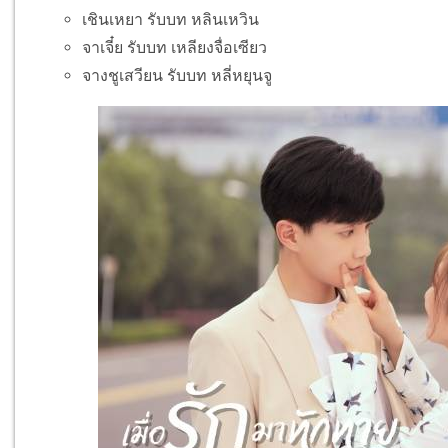
เชินเหยา รับบท หลินเหวิน
จาเจี๋ย รับบท เหลียงจื่อเซียว
จางชูเสวียน รับบท หลี่หยุนจู