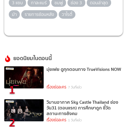
3 แซบ
กาละแมร์
ชมพู่
ช่อง 3
ตอนล่าสุด
ม้า
รายการย้อนหลัง
วาไรตี้
ยอดนิยมในตอนนี้
มุ่ยเฟย ดูทุกตอนทาง TrueVisions NOW
1
เรื่องย่อละคร
7 วันที่แล้ว
วิมานอากาศ Sky Castle Thailand ช่อง
วัน31 (ตอนแรก) การศึกษาถูก ชี้วัด
สถานะทางสังคม
2
เรื่องย่อละคร
1 วันที่แล้ว