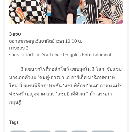
3 แซบ
ออกอากาศทุกวันอาทิตย์ เวลา 13.00 น.
ทางช่อง 3
รวบรวมคลิปจาก YouTube : Polyplus Entertainment
3 แซบ วาไรตี้ทอล์กโชว์ แซบสุดใน 3 โลก! จับแซบ
นางเอกตัวแม่ "ชมพู่-อารยา เอ ฮาร์เก็ต มาฉีกบทบาท
ใหม่ นั่งแทนพิธีกร ประชัน "แซบพิธีกรตัวแม่" กาละแมร์-
พัชรศรี เบญจมาศ และ "แซบบิวตี้ตัวแม่" ม้า-อรนภา
กฤษฎี
Tags