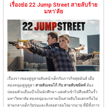
เรื่องย่อ 22 Jump Street สายลับร้าย
มหา’ลัย
เรื่องราวของคู่หูสายลับหน้าเด็กกับภารกิจสุดมันส์ เมื่อ
สองหนุ่มคู่หูคู่ฮา
สายลับเจนโก้ กับ สายลับชมิดท์
ต้อง
ปลอมตัวแอ๊บแบ๊วเป็นนักศึกษา แฝงตัวเข้าไปสืบคดีในรั้ว
มหาวิทยาลัย สองหนุ่มจะกลายเป็นสายลับใจแตกหรือไม่
ท่ามกลางเด็กวัยรุ่นและสิ่งล่อตาล่อใจมากมาย ที่มีทั้งการ