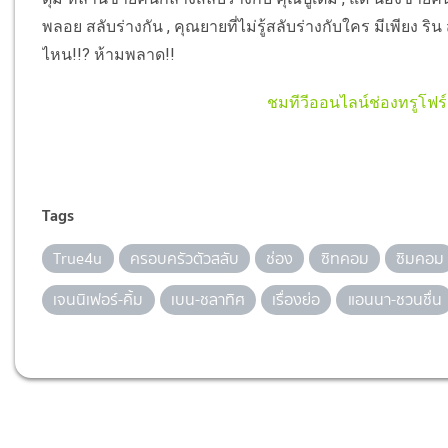
พลอย สลับร่างกัน , คุณยายที่ไม่รู้สลับร่างกับใคร มีเพียง ริน
ไหน!!? ห้ามพลาด!!
ชมทีวีออนไลน์ช่องทรูโฟร์ยู 
Tags
True4u
ครอบครัวตัวสลับ
ช่อง
ซิทคอม
ซิมคอม
เจนนิเฟอร์-คิ้ม
เบน-ชลาทิศ
เรื่องย่อ
แอนนา-ชวนชื่น