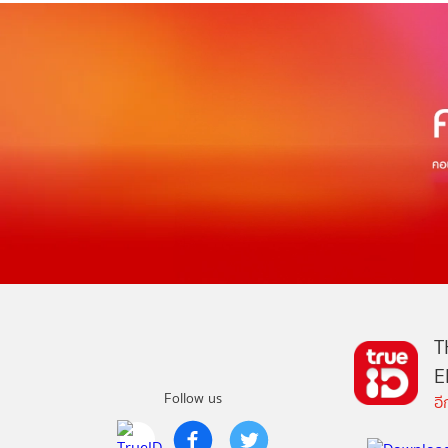
T
E
Follow us
อ