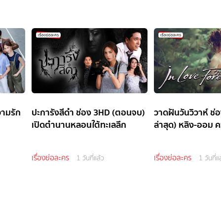
วามรัก
ปะการังสีดำ ช่อง 3HD (ตอนจบ)
วาดฝันวันวิวาห์ ช
เปิดตำนานหลอนใต้ทะเลลึก
ล่าสุด) หลิง-ออม ค
เรื่องย่อละคร
เรื่องย่อละคร
1 วันที่แล้ว
1 วันที่แ