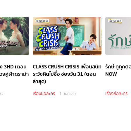
่อง 3HD (ตอน
CLASS CRUSH CRISIS เพื่อนสนิท
รักษ์ ดูทุก
วงคู่ฝ่าดราม่า
ระวังคิดไม่ซื่อ ช่องวัน 31 (ตอน
NOW
ล่าสุด)
เรื่องย่อละคร
เรื่องย่อละคร
ล้ว
1 วันที่แล้ว