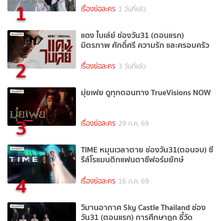
1
เรื่องย่อละคร
1 วันที่แล้ว
แดง ไบเล่ย์ ช่องวัน31 (ตอนแรก)
มิตรภาพ ศักดิ์ศรี ความรัก และครอบครัว
2
เรื่องย่อละคร
3 วันที่แล้ว
มุ่ยเฟย ดูทุกตอนทาง TrueVisions NOW
3
เรื่องย่อละคร
29 ก.ค. 69
TIME หมุนเวลาตาย ช่องวัน31(ตอนจบ) ซี
รีส์โรแมนติกแฟนตาซีฟอร์มยักษ์
4
เรื่องย่อละคร
16 ก.ค. 69
วิมานอากาศ Sky Castle Thailand ช่อง
วัน31 (ตอนแรก) การศึกษาถูก ชี้วัด