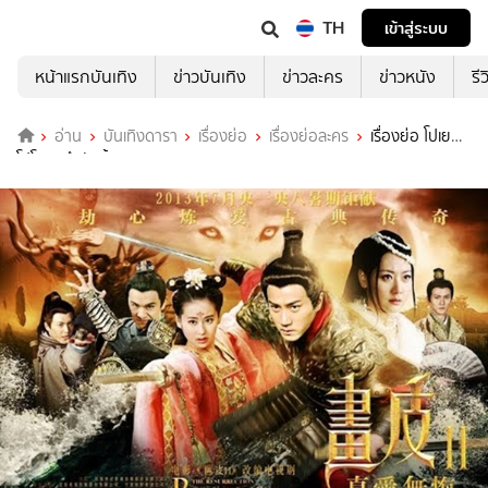
TH
เข้าสู่ระบบ
หน้าแรกบันเทิง
ข่าวบันเทิง
ข่าวละคร
ข่าวหนัง
รี
อ่าน
บันเทิงดารา
เรื่องย่อ
เรื่องย่อละคร
เรื่องย่อ โปเย
โปโลเย-ศึกรักจิ้งจอกขาว 2013