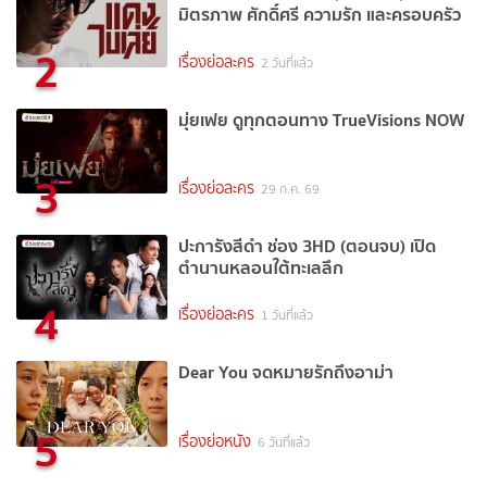
มิตรภาพ ศักดิ์ศรี ความรัก และครอบครัว
2
เรื่องย่อละคร
2 วันที่แล้ว
มุ่ยเฟย ดูทุกตอนทาง TrueVisions NOW
3
เรื่องย่อละคร
29 ก.ค. 69
ปะการังสีดำ ช่อง 3HD (ตอนจบ) เปิด
ตำนานหลอนใต้ทะเลลึก
4
เรื่องย่อละคร
1 วันที่แล้ว
Dear You จดหมายรักถึงอาม่า
5
เรื่องย่อหนัง
6 วันที่แล้ว