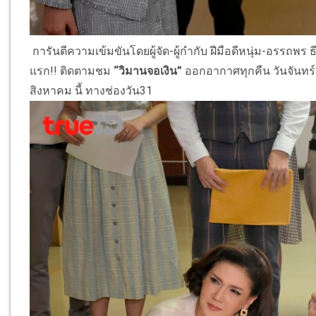
การันตีความเข้มขันโดยผู้จัด-ผู้กำกับ ฝีมือดีหนุ่ม-อรรถพร
แรก!! ติดตามชม
“วิมานจอเงิน”
ออกอากาศทุกคืน วันจันทร์-พ
สิงหาคม นี้ ทางช่องวัน31