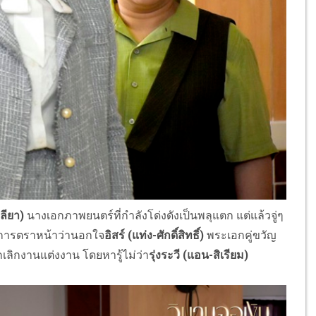
ลียา)
นางเอกภาพยนตร์ที่กำลังโด่งดังเป็นพลุแตก แต่แล้วจู่ๆ
งการตราหน้าว่านอกใจ
อิสร์ (แท่ง-ศักดิ์สิทธิ์)
พระเอกคู่ขวัญ
กเลิกงานแต่งงาน โดยหารู้ไม่ว่า
รุ่งระวี (แอน-สิเรียม)