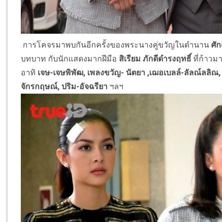
การโคจรมาพบกันอีกครั้งของพระนางคู่ขวัญในตำนาน
ศักด
บทบาท กับนักแสดงมากฝีมือ
สิเรียม ภักดีดำรงฤทธิ์
ที่ก้าวม
อาทิ
เจษ-เจษพิพัฒ, เพลงขวัญ- นัตยา ,เฌอเบลล์-ลัลณ์ลลิณ, ดิว
จักรกฤษณ์, ปริม-อัจฉรียา
ฯลฯ