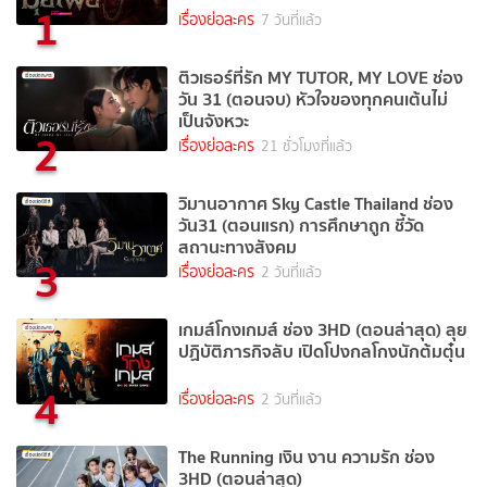
1
เรื่องย่อละคร
7 วันที่แล้ว
ติวเธอร์ที่รัก MY TUTOR, MY LOVE ช่อง
วัน 31 (ตอนจบ) หัวใจของทุกคนเต้นไม่
เป็นจังหวะ
2
เรื่องย่อละคร
21 ชั่วโมงที่แล้ว
วิมานอากาศ Sky Castle Thailand ช่อง
วัน31 (ตอนแรก) การศึกษาถูก ชี้วัด
สถานะทางสังคม
3
เรื่องย่อละคร
2 วันที่แล้ว
เกมส์โกงเกมส์ ช่อง 3HD (ตอนล่าสุด) ลุย
ปฏิบัติภารกิจลับ เปิดโปงกลโกงนักต้มตุ๋น
4
เรื่องย่อละคร
2 วันที่แล้ว
The Running เงิน งาน ความรัก ช่อง
3HD (ตอนล่าสุด)