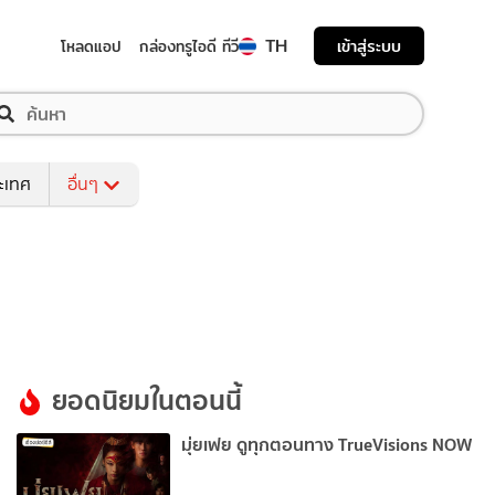
TH
เข้าสู่ระบบ
โหลดแอป
กล่องทรูไอดี ทีวี
ระเทศ
อื่นๆ
ยอดนิยมในตอนนี้
มุ่ยเฟย ดูทุกตอนทาง TrueVisions NOW