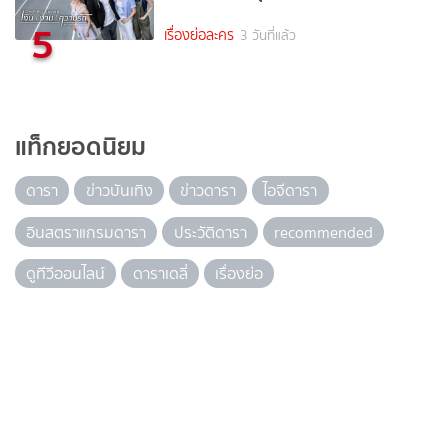
5
เรื่องย่อละคร
3 วันที่แล้ว
แท็กยอดนิยม
ดารา
ข่าวบันเทิง
ข่าวดารา
ไอจีดารา
อินสตราแกรมดารา
ประวัติดารา
recommended
ดูทีวีออนไลน์
ดาราเดลี่
เรื่องย่อ