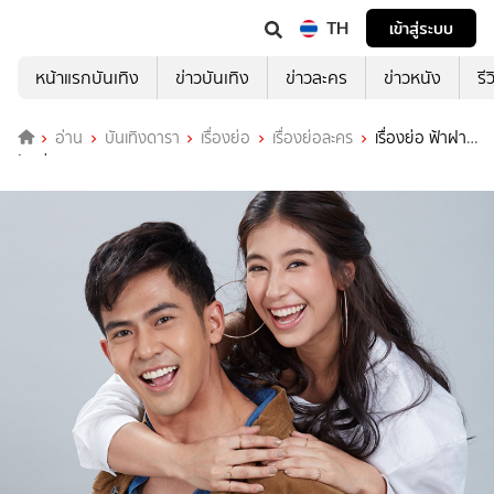
TH
เข้าสู่ระบบ
หน้าแรกบันเทิง
ข่าวบันเทิง
ข่าวละคร
ข่าวหนัง
รี
อ่าน
บันเทิงดารา
เรื่องย่อ
เรื่องย่อละคร
เรื่องย่อ ฟ้าฝาก
รัก ช่อง 3HD