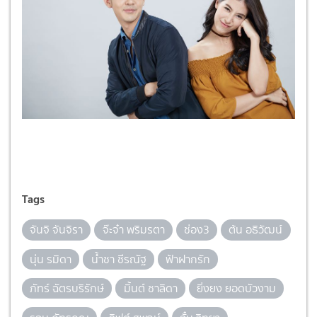
Tags
จันจิ จันจิรา
จ๊ะจ๋า พริมรตา
ช่อง3
ต้น อธิวัฒน์
นุ่น รมิดา
น้ำชา ชีรณัฐ
ฟ้าฝากรัก
ภัทร์ ฉัตรบริรักษ์
มิ้นต์ ชาลิดา
ยิ่งยง ยอดบัวงาม