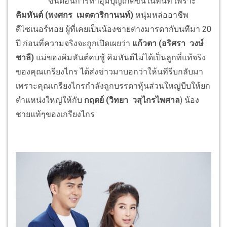
ขั้นตอนการทำอุ้มบุญเกิดขึ้นในทันที เพราะ
คิมหันต์ (พงศกร เมตตาริกานนท์)
หนุ่มหล่ออาชีพ
ดีไซเนอร์ทอย ผู้ที่เคยเป็นน้องชายต่างมารดากับนทีมา 20
ปี ก่อนที่ความจริงจะถูกเปิดเผยว่า
แก้วตา
(อริศรา วงษ์
ชาลี)
แม่ของคิมหันต์คบชู้ คิมหันต์ไม่ได้เป็นลูกที่แท้จริง
ของคุณเกรียงไกร ได้ส่งข่าวมาบอกว่าให้นทีรีบกลับมา
เพราะคุณเกรียงไกรกำลังถูกบรรดาหุ้นส่วนใหญ่บีบให้ยก
ตำแหน่งใหญ่ให้กับ
กฤตย์
(วิทยา วสุไกรไพศาล
) น้อง
ชายแท้ๆของเกรียงไกร