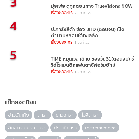
3
มุ่ยเฟย ดูทุกตอนทาง TrueVisions NOW
เรื่องย่อละคร
29 ก.ค. 69
4
ปะการังสีดำ ช่อง 3HD (ตอนจบ) เปิด
ตำนานหลอนใต้ทะเลลึก
เรื่องย่อละคร
1 วันที่แล้ว
5
TIME หมุนเวลาตาย ช่องวัน31(ตอนจบ) ซี
รีส์โรแมนติกแฟนตาซีฟอร์มยักษ์
เรื่องย่อละคร
16 ก.ค. 69
แท็กยอดนิยม
ข่าวบันเทิง
ดารา
ข่าวดารา
ไอจีดารา
อินสตราแกรมดารา
ประวัติดารา
recommended