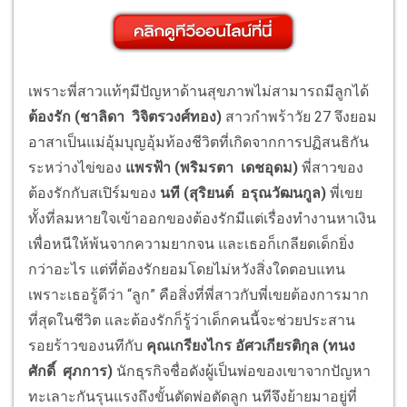
เพราะพี่สาวแท้ๆมีปัญหาด้านสุขภาพไม่สามารถมีลูกได้
ต้องรัก (ชาลิดา วิจิตรวงศ์ทอง)
สาวกำพร้าวัย 27 จึงยอม
อาสาเป็นแม่อุ้มบุญอุ้มท้องชีวิตที่เกิดจากการปฏิสนธิกัน
ระหว่างไข่ของ
แพรฟ้า (พริมรตา เดชอุดม)
พี่สาวของ
ต้องรักกับสเปิร์มของ
นที (สุริยนต์ อรุณวัฒนกูล)
พี่เขย
ทั้งที่ลมหายใจเข้าออกของต้องรักมีแต่เรื่องทำงานหาเงิน
เพื่อหนีให้พ้นจากความยากจน และเธอก็เกลียดเด็กยิ่ง
กว่าอะไร แต่ที่ต้องรักยอมโดยไม่หวังสิ่งใดตอบแทน
เพราะเธอรู้ดีว่า “ลูก” คือสิ่งที่พี่สาวกับพี่เขยต้องการมาก
ที่สุดในชีวิต และต้องรักก็รู้ว่าเด็กคนนี้จะช่วยประสาน
รอยร้าวของนทีกับ
คุณเกรียงไกร อัศวเกียรติกุล (ทนง
ศักดิ์ ศุภการ)
นักธุรกิจชื่อดังผู้เป็นพ่อของเขาจากปัญหา
ทะเลาะกันรุนแรงถึงขั้นตัดพ่อตัดลูก นทีจึงย้ายมาอยู่ที่