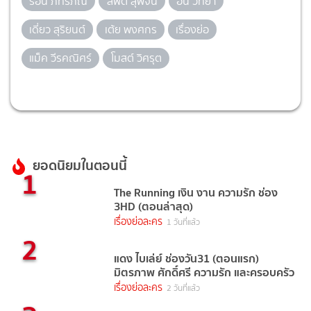
รอน ภัทรภณ
ลิฟต์ สุพจน์
อั๋น วิทยา
เดี่ยว สุริยนต์
เต้ย พงศกร
เรื่องย่อ
แม็ค วีรคณิศร์
โมสต์ วิศรุต
ยอดนิยมในตอนนี้
1
The Running เงิน งาน ความรัก ช่อง
3HD (ตอนล่าสุด)
เรื่องย่อละคร
1 วันที่แล้ว
2
แดง ไบเล่ย์ ช่องวัน31 (ตอนแรก)
มิตรภาพ ศักดิ์ศรี ความรัก และครอบครัว
เรื่องย่อละคร
2 วันที่แล้ว