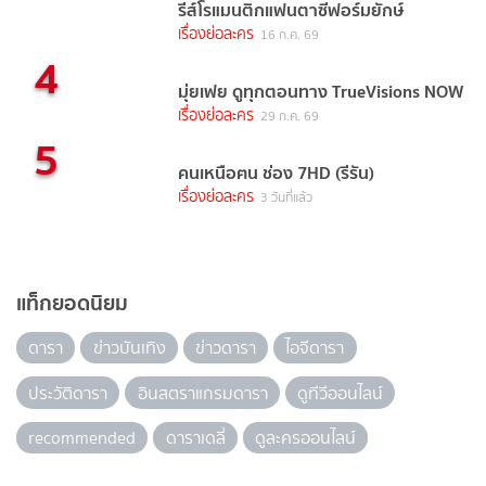
รีส์โรแมนติกแฟนตาซีฟอร์มยักษ์
เรื่องย่อละคร
16 ก.ค. 69
4
มุ่ยเฟย ดูทุกตอนทาง TrueVisions NOW
เรื่องย่อละคร
29 ก.ค. 69
5
คนเหนือฅน ช่อง 7HD (รีรัน)
เรื่องย่อละคร
3 วันที่แล้ว
แท็กยอดนิยม
ดารา
ข่าวบันเทิง
ข่าวดารา
ไอจีดารา
ประวัติดารา
อินสตราแกรมดารา
ดูทีวีออนไลน์
recommended
ดาราเดลี่
ดูละครออนไลน์