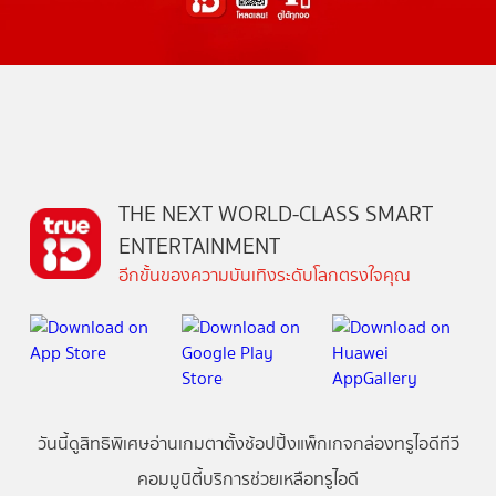
THE NEXT WORLD-CLASS SMART
ENTERTAINMENT
อีกขั้นของความบันเทิงระดับโลกตรงใจคุณ
วันนี้
ดู
สิทธิพิเศษ
อ่าน
เกม
ตาตั้ง
ช้อปปิ้ง
แพ็กเกจ
กล่องทรูไอดีทีวี
คอมมูนิตี้
บริการช่วยเหลือทรูไอดี