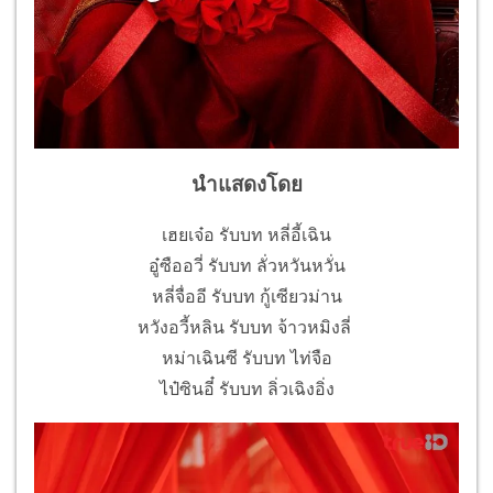
นำแสดงโดย
เฮยเจ๋อ รับบท หลี่อี้เฉิน
อู๋ซืออวี่ รับบท ลั่วหวันหวั่น
หลี่จื่ออี รับบท กู้เซียวม่าน
หวังอวี้หลิน รับบท จ้าวหมิงลี่
หม่าเฉินซี รับบท ไท่จือ
ไป๋ซินอี๋ รับบท ลิ่วเฉิงอิ่ง