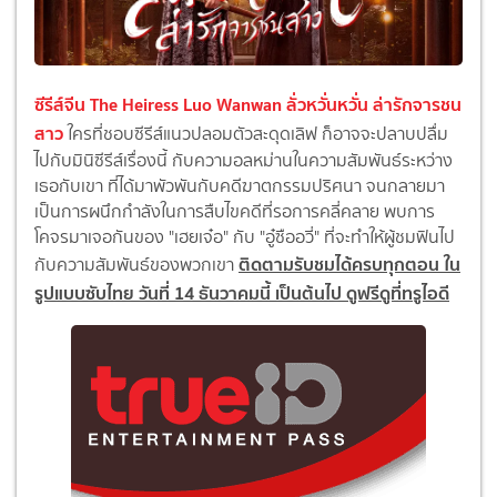
ซีรีส์จีน The Heiress Luo Wanwan ลั่วหวั่นหวั่น ล่ารักจารชน
สาว
ใครที่ชอบซีรีส์แนวปลอมตัวสะดุดเลิฟ ก็อาจจะปลาบปลื่ม
ไปกับมินิซีรีส์เรื่องนี้ กับความอลหม่านในความสัมพันธ์ระหว่าง
เธอกับเขา ที่ได้มาพัวพันกับคดีฆาตกรรมปริศนา จนกลายมา
เป็นการผนึกกำลังในการสืบไขคดีที่รอการคลี่คลาย พบการ
โคจรมาเจอกันของ "เฮยเจ๋อ" กับ "อู๋ซืออวี่" ที่จะทำให้ผู้ชมฟินไป
ติดตามรับชมได้ครบทุกตอน ใน
กับความสัมพันธ์ของพวกเขา
รูปแบบซับไทย วันที่ 14 ธันวาคมนี้ เป็นต้นไป ดูฟรีดูที่ทรูไอดี