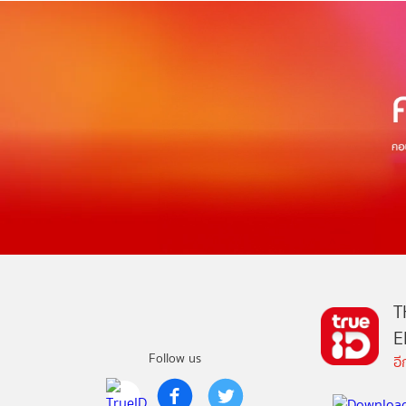
T
E
Follow us
อ