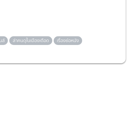
นส์
ล่าคนดุในเมืองเดือด
เรื่องย่อหนัง