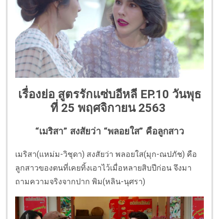
เรื่องย่อ สูตรรักแซ่บอีหลี EP.10 วันพุธ
ที่ 25 พฤศจิกายน 2563
“เมริสา” สงสัยว่า “พลอยใส” คือลูกสาว
เมริสา(แหม่ม-วิชุดา) สงสัยว่า พลอยใส(มุก-ณปภัช) คือ
ลูกสาวของตนที่เคยทิ้งเอาไว้เมื่อหลายสิบปีก่อน จึงมา
ถามความจริงจากปาก พิม(หลิน-นุศรา)