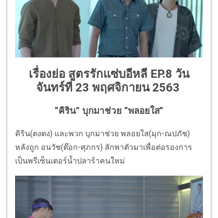
เรื่องย่อ สูตรรักแซ่บอีหลี EP.8 วัน
จันทร์ที่ 23 พฤศจิกายน 2563
“คิริน” บุกมาช่วย “พลอยใส”
คิริน(ตงตง) และพวก บุกมาช่วย พลอยใส(มุก-ณปภัช)
หลังถูก อนวัช(ต๊อก-ศุภกร) ลักพาตัวมาเพื่อต่อรองการ
เป็นพรีเซ็นเตอร์น้ำปลาร้าคนใหม่