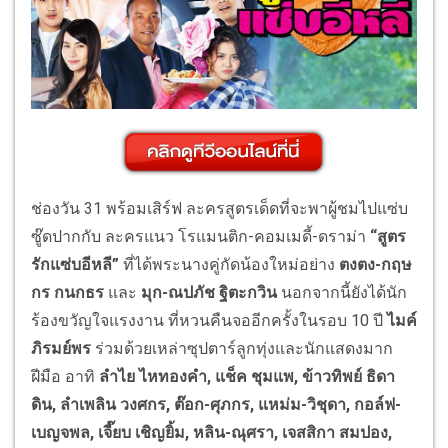
ช่องวัน 31 พร้อมเสิร์ฟ ละครสูตรเด็ดที่จะพาผู้ชมไปแซ่บ
ซู๊ดปากกับ ละครแนว โรแมนติก-คอมเมดี้-ดราม่า
“สูตร
รักแซ่บอีหลี”
ที่ได้พระนางคู่กัดน้องใหม่อย่าง
ตงตง-กฤษ
กร กนกธร
และ
มุก-ณปภัช ฐิตะกวิน
นอกจากนี้ยังได้นัก
ร้องขวัญใจแรงงาน ที่หวนคืนจออีกครั้งในรอบ 10 ปี
ไมค์
ภิรมย์พร
ร่วมด้วยเหล่าซุปตาร์ลูกทุ่งและนักแสดงมาก
ฝีมือ อาทิ
ลำไย ไหทองคำ, แช็ค ชุมแพ, ข้าวทิพย์ ธิดา
ดิน, ลำเพลิน วงศกร, ต๊อก-ศุภกร, แหม่ม-วิชุดา, กอล์ฟ-
เบญจพล, เจี๊ยบ เชิญยิ้ม, หลิน-ณุศรา, เจสสิกา สมปอง,