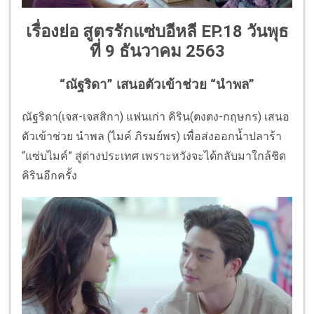
เรื่องย่อ สูตรรักแซ่บอีหลี EP.18 วันพุธ
ที่ 9 ธันวาคม 2563
“ณัฐริดา” เสนอตัวเข้าช่วย “นำพล”
ณัฐริดา(เจส-เจสสิกา) แฟนเก่า คิริน(ตงตง-กฤษกร) เสนอ
ตัวเข้าช่วย นำพล (ไมค์ ภิรมย์พร) เพื่อส่งออกน้ำปลาร้า
“แซ่บไมค์” สู่ต่างประเทศ เพราะหวังจะได้กลับมาใกล้ชิด
คิรินอีกครั้ง