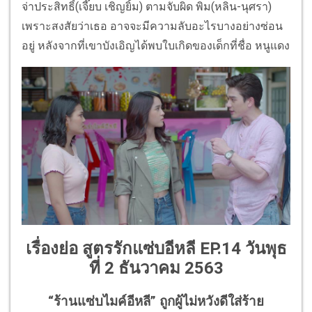
จ่าประสิทธิ์(เจี๊ยบ เชิญยิ้ม) ตามจับผิด พิม(หลิน-นุศรา)
เพราะสงสัยว่าเธอ อาจจะมีความลับอะไรบางอย่างซ่อน
อยู่ หลังจากที่เขาบังเอิญได้พบใบเกิดของเด็กที่ชื่อ หนูแดง
เรื่องย่อ สูตรรักแซ่บอีหลี EP.14 วันพุธ
ที่ 2 ธันวาคม 2563
“ร้านแซ่บไมค์อีหลี” ถูกผู้ไม่หวังดีใส่ร้าย