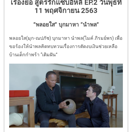
เรื่องย่อ สูตรรักแซ่บอีหลี EP.2 วันพุธที่
11 พฤศจิกายน 2563
“พลอยใส” บุกมาหา “นำพล”
พลอยใส(มุก-ณปภัช) บุกมาหา นำพล(ไมค์ ภิรมย์พร) เพื่อ
ขอร้องให้นำพลคิดทบทวนเรื่องการตัดงบเงินช่วยเหลือ
บ้านเด็กกำพร้า “เติมฝัน”