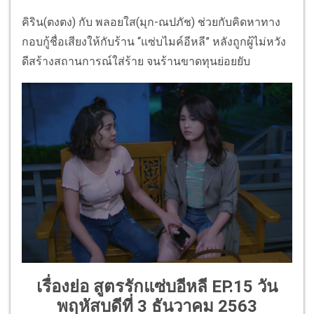
คิริน(ตงตง) กับ พลอยใส(มุก-ณปภัช) ช่วยกับคิดหาทาง
กอบกู้ชื่อเสียงให้กับร้าน “แซ่บไมค์อีหลี” หลังถูกผู้ไม่หวัง
ดีสร้างสถานการณ์ใส่ร้าย จนร้านขาดทุนย่อยยับ
เรื่องย่อ สูตรรักแซ่บอีหลี EP.15 วัน
พฤหัสบดีที่ 3 ธันวาคม 2563