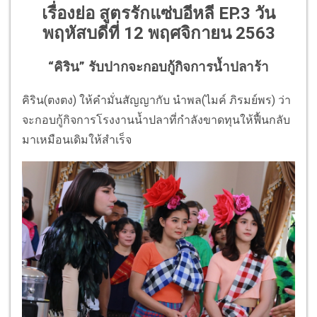
เรื่องย่อ สูตรรักแซ่บอีหลี EP.3 วัน
พฤหัสบดีที่ 12 พฤศจิกายน 2563
“คิริน” รับปากจะกอบกู้กิจการน้ำปลาร้า
คิริน(ตงตง) ให้คำมั่นสัญญากับ นำพล(ไมค์ ภิรมย์พร) ว่า
จะกอบกู้กิจการโรงงานน้ำปลาที่กำลังขาดทุนให้ฟื้นกลับ
มาเหมือนเดิมให้สำเร็จ