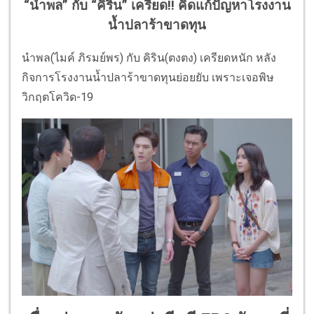
“นำพล” กับ “คิริน” เครียด!! คิดแก้ปัญหาโรงงาน
น้ำปลาร้าขาดทุน
นำพล(ไมค์ ภิรมย์พร) กับ คิริน(ตงตง) เครียดหนัก หลัง
กิจการโรงงานน้ำปลาร้าขาดทุนย่อยยับ เพราะเจอพิษ
วิกฤตโควิด-19