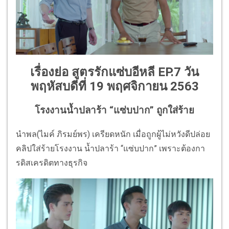
เรื่องย่อ สูตรรักแซ่บอีหลี EP.7 วัน
พฤหัสบดีที่ 19 พฤศจิกายน 2563
โรงงานน้ำปลาร้า “แซ่บปาก” ถูกใส่ร้าย
นำพล(ไมค์ ภิรมย์พร) เครียดหนัก เมื่อถูกผู้ไม่หวังดีปล่อย
คลิปใส่ร้ายโรงงาน น้ำปลาร้า “แซ่บปาก” เพราะต้องกา
รดิสเครดิตทางธุรกิจ