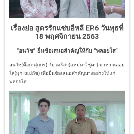
เรื่องย่อ สูตรรักแซ่บอีหลี EP.6 วันพุธที่
18 พฤศจิกายน 2563
“อนวัช” ยื่นข้อเสนอสำคัญให้กับ “พลอยใส”
อนวัช(ต๊อก-ศุภกร) กับ เมริสา(แหม่ม-วิชุดา) มาหา พลอย
ใส(มุก-ณปภัช) เพื่อยื่นข้อเสนอสำคัญบางอย่างให้แก่
พลอยใส