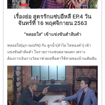
เรื่องย่อ สูตรรักแซ่บอีหลี EP.4 วัน
จันทร์ที่ 16 พฤศจิกายน 2563
“พลอยใส” เข้าแข่งขันตำส้มตำ
พลอยใส(มุก-ณปภัช) กับ ลูกน้ำ(ลำไย ไหทองคำ) เข้า
แข่งขันตำส้มตำ ในรายการแซ่บตลาดแตก เพราะ
ต้องการเงินรางวัลมาช่วยเหลือค่าใช้จ่ายของบ้านเติมฝัน