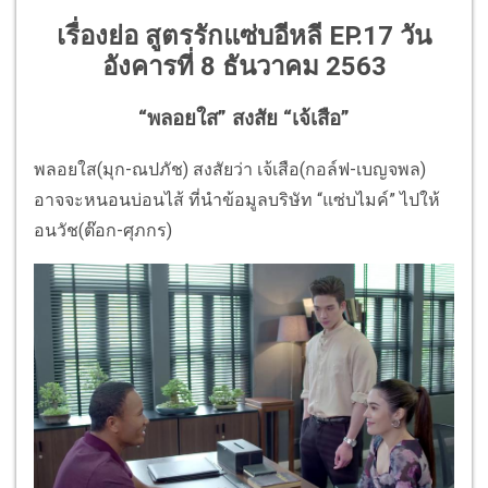
เรื่องย่อ สูตรรักแซ่บอีหลี EP.17 วัน
อังคารที่ 8 ธันวาคม 2563
“พลอยใส” สงสัย “เจ้เสือ”
พลอยใส(มุก-ณปภัช) สงสัยว่า เจ้เสือ(กอล์ฟ-เบญจพล)
อาจจะหนอนบ่อนไส้ ที่นำข้อมูลบริษัท “แซ่บไมค์” ไปให้
อนวัช(ต๊อก-ศุภกร)