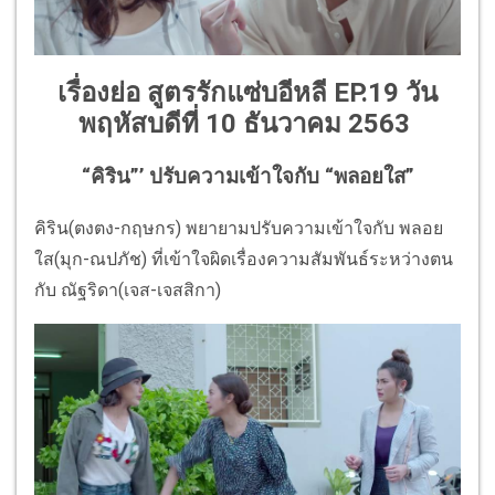
เรื่องย่อ สูตรรักแซ่บอีหลี EP.19 วัน
พฤหัสบดีที่ 10 ธันวาคม 2563
“คิริน”’ ปรับความเข้าใจกับ “พลอยใส”
คิริน(ตงตง-กฤษกร) พยายามปรับความเข้าใจกับ พลอย
ใส(มุก-ณปภัช) ที่เข้าใจผิดเรื่องความสัมพันธ์ระหว่างตน
กับ ณัฐริดา(เจส-เจสสิกา)