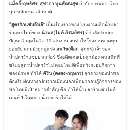
แม็คกี้-ฤทธิศร, สุชาดา พูนพัฒนสุข
กำกับการแสดงโดย
นุ่น-หลักเขต วสิกชาติ
“สูตรรักแซ่บอีหลี”
เป็นเรื่องราวของ โรงงานผลิตน้ำปลา
ร้าแซ่บไมค์ของ
นำพล(ไมค์ ภิรมย์พร)
ที่กำลังประสบ
ปัญหาวิกฤตโควิด-19 เล่นงาน จนทำให้โรงงานขาดทุน
ย่อยยับ แถมยังถูกคู่แข่ง
อนวัช(ต๊อก-ศุภกร)
เจ้าของ
น้ำปลาร้าแซ่บปากเว่อร์ ซึ่งอดีตเคยเป็นลูกน้อง คนสนิทที่
ขโมยสูตรน้ำปลาร้าไป คอยโจมตีเพื่อหวังจะฮุบกิจการ
ของนำพล ทำให้
คิริน (ตงตง-กฤษกร)
ลูกชายของนำพล
ต้องรีบเดินทางกลับจากเมืองนอกเพื่อมากอบกู้กิจการของ
พ่อ โดยมีเป้าหมายสำคัญ คือ ทำให้น้ำปลาร้าแซ่บไมค์
เป็นที่ 1 ในตลาดน้ำปลาร้าให้ได้