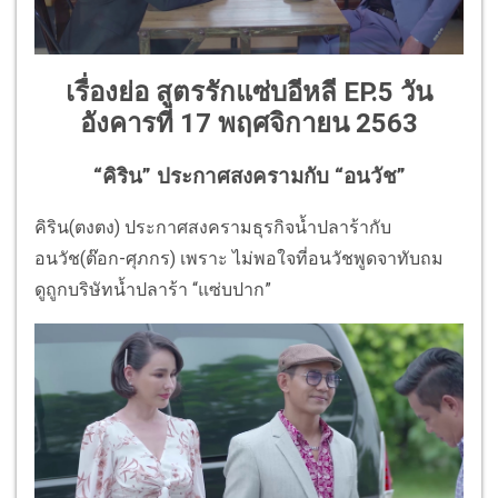
เรื่องย่อ สูตรรักแซ่บอีหลี EP.5 วัน
อังคารที่ 17 พฤศจิกายน 2563
“คิริน” ประกาศสงครามกับ “อนวัช”
คิริน(ตงตง) ประกาศสงครามธุรกิจน้ำปลาร้ากับ
อนวัช(ต๊อก-ศุภกร) เพราะ ไม่พอใจที่อนวัชพูดจาทับถม
ดูถูกบริษัทน้ำปลาร้า “แซ่บปาก”