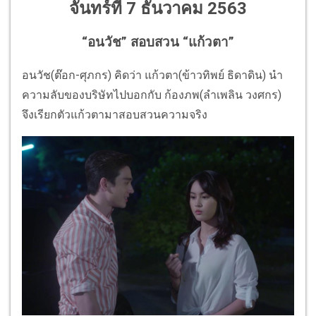
จันทร์ที่ 7 ธันวาคม 2563
“อนวัช” สอบสวน “แก้วตา”
อนวัช(ต๊อก-ศุภกร) คิดว่า แก้วตา(ข้าวทิพย์ ธิดาดิน) นำ
ความลับของบริษัทไปบอกกับ ก้องภพ(ลำเพลิน วงศกร)
จึงเรียกตัวแก้วตามาสอบสวนความจริง