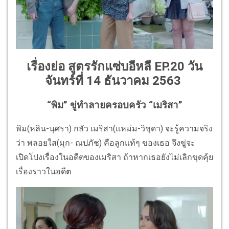
เรื่องย่อ สูตรรักแซ่บอีหลี EP.20 วัน
จันทร์ที่ 14 ธันวาคม 2563
“พิม” ขู่ทำลายครอบครัว “เมริสา”
พิม(หลิน-นุศรา) กลัว เมริสา(แหม่ม-วิชุดา) จะรู้ความจริง
ว่า พลอยใส(มุก- ณปภัช) คือลูกแท้ๆ ของเธอ จึงขู่จะ
เปิดโปงเรื่องในอดีตของเมริสา ถ้าหากเธอยังไม่เลิกขุดคุ้ย
เรื่องราวในอดีต