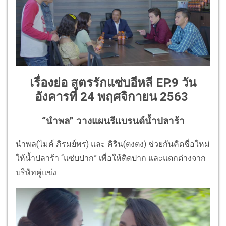
เรื่องย่อ สูตรรักแซ่บอีหลี EP.9 วัน
อังคารที่ 24 พฤศจิกายน 2563
“นำพล” วางแผนรีแบรนด์น้ำปลาร้า
นำพล(ไมค์ ภิรมย์พร) และ คิริน(ตงตง) ช่วยกันคิดชื่อใหม่
ให้น้ำปลาร้า “แซ่บปาก” เพื่อให้ติดปาก และแตกต่างจาก
บริษัทคู่แข่ง