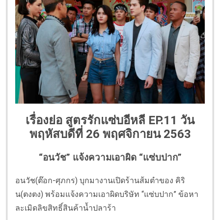
เรื่องย่อ สูตรรักแซ่บอีหลี EP.11 วัน
พฤหัสบดีที่ 26 พฤศจิกายน 2563
“อนวัช” แจ้งความเอาผิด “แซ่บปาก”
อนวัช(ต๊อก-ศุภกร) บุกมางานเปิดร้านส้มตำของ คิริ
น(ตงตง) พร้อมแจ้งความเอาผิดบริษัท “แซ่บปาก” ข้อหา
ละเมิดลิขสิทธิ์สินค้าน้ำปลาร้า