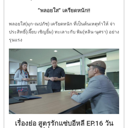
“พลอยใส” เครียดหนัก!!
พลอยใส(มุก-ณปภัช) เครียดหนัก ที่เป็นต้นเหตุทำให้ จ่า
ประสิทธิ์(เจี๊ยบ เชิญยิ้ม) ทะเลาะกับ พิม(หลิน-นุศรา) อย่าง
รุนแรง
เรื่องย่อ สูตรรักแซ่บอีหลี EP.16 วัน