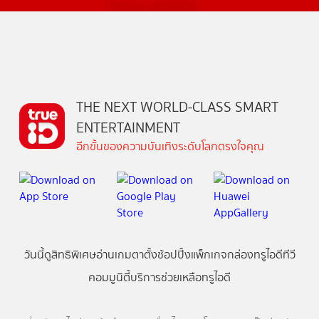
THE NEXT WORLD-CLASS SMART
ENTERTAINMENT
อีกขั้นของความบันเทิงระดับโลกตรงใจคุณ
วันนี้
ดู
สิทธิพิเศษ
อ่าน
เกม
ตาตั้ง
ช้อปปิ้ง
แพ็กเกจ
กล่องทรูไอดีทีวี
คอมมูนิตี้
บริการช่วยเหลือทรูไอดี