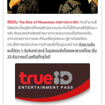
ซีรีส์จีน The Rise of Phoenixes หงสาประกาศิต
กับตำนานซี
รีส์ฟอร์มใหญ่ยักษ์ที่เคยสร้างความประทับใจให้กับคอซีรีส์จีนมา
แล้ว ดัดแปลงอ้างอิงสร้างมาจากวรรณกรรมชื่อดังของจีน
จากปลายปากกาของ เทียนเซียกุยหยวน สู่การร้อยเรียง
ติดตามรับ
ประวัติศาสตร์ปะปนความรักสุดยิ่งใหญ่บนหน้าจอ
ชมได้ทุก ๆ วันจันทร์-ศุกร์ ในรูปแบบซับไทยและพากย์ไทย เริ่ม
23 ธันวาคมนี้ ดูฟรีดูที่ทรูไอดี