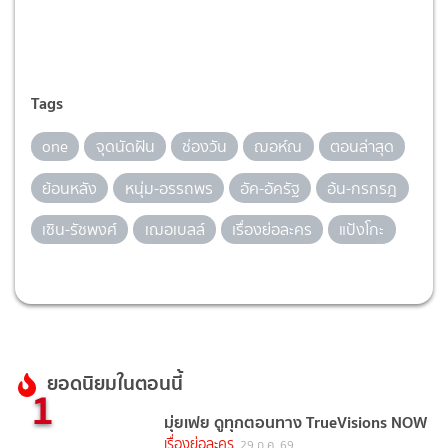
Tags
one
จุดนัดฝัน
ช่องวัน
ฌอห์ณ
ตอนล่าสุด
ย้อนหลัง
หนุ่ม-อรรถพร
อัค-อัครัฐ
อ้น-กรกรฎ
เซิน-รัชพงศ์
เฌอเบลล์
เรื่องย่อละคร
แป้งโกะ
ยอดนิยมในตอนนี้
1
มุ่ยเฟย ดูทุกตอนทาง TrueVisions NOW
เรื่องย่อละคร
29 ก.ค. 69