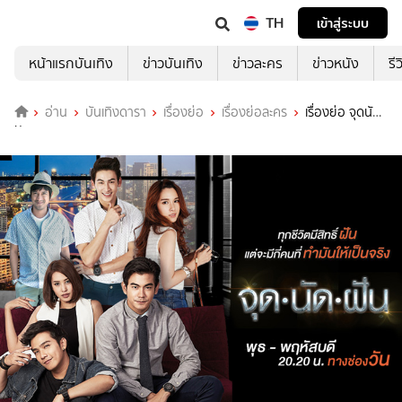
TH
เข้าสู่ระบบ
หน้าแรกบันเทิง
ข่าวบันเทิง
ข่าวละคร
ข่าวหนัง
รี
อ่าน
บันเทิงดารา
เรื่องย่อ
เรื่องย่อละคร
เรื่องย่อ จุดนัด
ฝัน