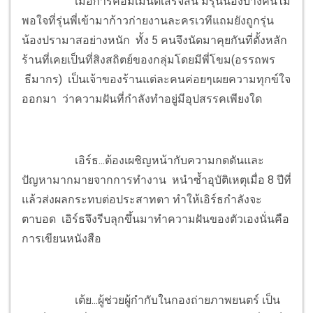
เมื่อการคอมเมนต์เสร็จสิ้น มีรุ่นน้องบางคนไม่
พอใจที่รุ่นพี่เข้ามาก้าวก่ายงานละครเวทีแถมยังถูกรุ่น
น้องปรามาสอย่างหนัก ทั้ง 5 คนจึงนัดมาคุยกันที่ตั้งหลัก
ร้านที่เคยเป็นที่สิงสถิตย์ของกลุ่มโดยมีพี่โขม(อรรถพร
ธีมากร) เป็นเจ้าของร้านแต่ละคนค่อยๆเผยความทุกข์ใจ
ออกมา ว่าความฝันที่กำลังทำอยู่มีอุปสรรคเพียงใด
เอิร์ธ...ต้องเผชิญหน้ากับความกดดันและ
ปัญหามากมายจากการทำงาน หนำซ้ำอุบัติเหตุเมื่อ 8 ปีที่
แล้วส่งผลกระทบต่อประสาทตา ทำให้เอิร์ธกำลังจะ
ตาบอด เอิร์ธจึงรีบลุกขึ้นมาทำความฝันของตัวเองนั่นคือ
การเขียนหนังสือ
เต้ย...ผู้ช่วยผู้กำกับในกองถ่ายภาพยนตร์ เป็น