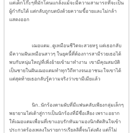
แค่เด็กโก๊ะๆที่มักโดนแกล้งแม้จะมีความสามารถที่จะเป็น
ผู้กำกับได้ แต่กลับถูกบดบังด้วยความขี้อายและไม่กล้า
แสดงออก
เฌอแตม...ดูเหมือนชีวิตจะสวยหรู แต่เธอกลับ
มีความฝันเหมือนสาวๆ ในยุคนี้ที่ต้องการสามีรวยเธอได้
พบกับหนุ่มใหญ่ที่เพิ่งย้ายเข้ามาทำงาน เขามีคุณสมบัติ
เป็นชายในฝันเฌอแตมทำทุกวิถีทางจนเอาชนะใจเขาได้
แต่สุดท้ายเธอกลับรู้ความจริงว่าเขามีเมียแล้ว
นิก...นักร้องตามผับที่มีแฟนคลับเพียงกลุ่มเล็กๆ
พยายามไต่เต้าสู่การเป็นนักร้องที่มีชื่อเสียง เพราะอยาก
ให้เฌอแตมเพื่อนที่เขาแอบรักหันมามองนิกตัดสินใจเข้า
ประกวดร้องเพลงในรายการเรียลลิตี้จนโด่งดัง แต่ก็ไม่