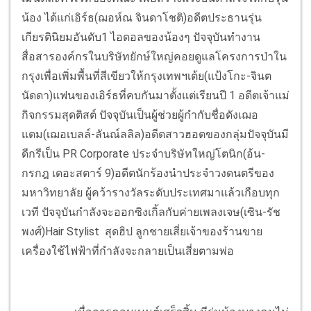
น้อง ได้แก่เอิร์ธ(ฌอห์ณ จินดาโชติ)อดีตประธานรุ่น
เกียรตินิยมอันดับ1 ไอดอลของน้องๆ ปัจจุบันทำงาน
สื่อสารองค์กรในบริษัทยักษ์ใหญ่คอยดูแลโครงการป่าใน
กรุงเพื่อเพิ่มพื้นที่สีเขียวให้กรุงเทพฯเต้ย(แป้งโกะ-จินต
นัดดา)แฟนของเอิร์ธที่คบกันมาตั้งแต่เรียนปี 1 อดีตเจ้าแม่
กิจกรรมสุดติสต์ ปัจจุบันเป็นผู้ช่วยผู้กำกับชื่อดังเฌอ
แตม(เฌอเบลล์-ลันณ์ลลิล)อดีตสาวฮอตของกลุ่มปัจจุบันมี
ดีกรีเป็น PR Corporate ประจำบริษัทใหญ่โตนิก(อ้น-
กรกฎ เดอะสตาร์ 9)อดีตนักร้องนำประจำวงดนตรีของ
มหาวิทยาลัย ผู้คว้ารางวัลระดับประเทศมาแล้วเกือบทุก
เวที ปัจจุบันกำลังจะออกซิงเกิ้ลกับค่ายเพลงเจษ(เซิน-รัช
พงศ์)Hair Stylist สุดฮิป ลูกชายเสี่ยเจ้าของร้านขาย
เครื่องใช้ไฟฟ้าที่กำลังจะกลายเป็นเสี่ยตามพ่อ