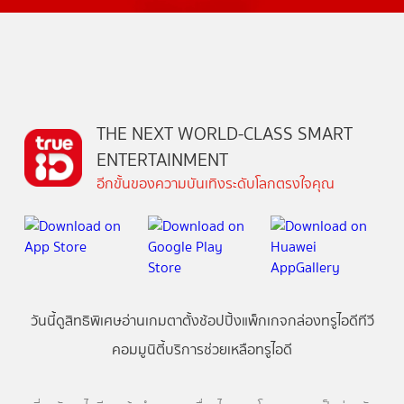
THE NEXT WORLD-CLASS SMART
ENTERTAINMENT
อีกขั้นของความบันเทิงระดับโลกตรงใจคุณ
วันนี้
ดู
สิทธิพิเศษ
อ่าน
เกม
ตาตั้ง
ช้อปปิ้ง
แพ็กเกจ
กล่องทรูไอดีทีวี
คอมมูนิตี้
บริการช่วยเหลือทรูไอดี